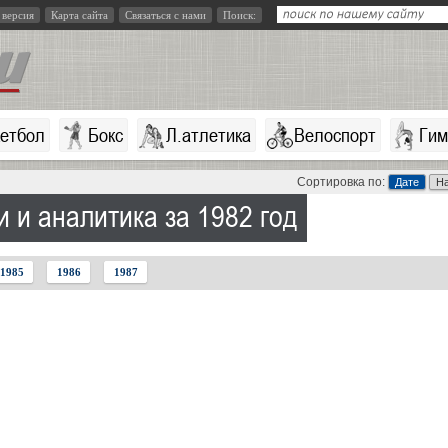
 версия
Карта сайта
Связаться с нами
Поиск:
кетбол
Бокс
Л.атлетика
Велоспорт
Гим
Сортировка по:
Дате
Н
и и аналитика за 1982 год
1985
1986
1987