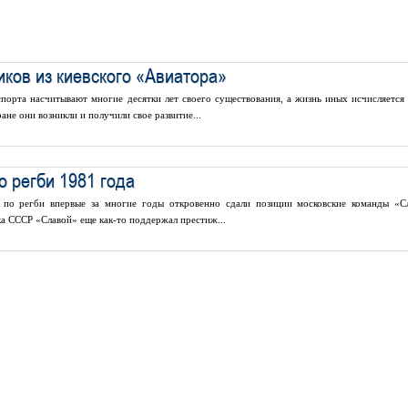
ков из киевского «Авиатора»
порта насчитывают многие десятки лет своего существования, а жизнь иных исчисляется
ране они возникли и получили свое развитие...
о регби 1981 года
по регби впервые за многие годы откровенно сдали позиции московские команды «С
а СССР «Славой» еще как-то поддержал престиж...