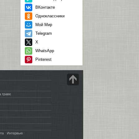
ВКонтакте
Одноклассники
Мой Мир
Telegram
X
WhatsApp
Pinterest
а траве
·
·
рта
Интервью