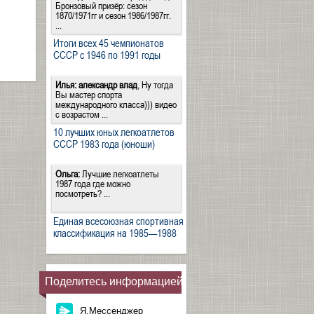
Бронзовый призёр: сезон
1870/1971гг и сезон 1986/1987гг.
...
Итоги всех 45 чемпионатов
СССР с 1946 по 1991 годы
Илья:
александр влад
, Ну тогда
Вы мастер спорта
международного класса))) видео
с возрастом ...
10 лучших юных легкоатлетов
СССР 1983 года (юноши)
Ольга:
Лучшие легкоатлеты
1987 года где можно
посмотреть? ...
Единая всесоюзная спортивная
классификация на 1985—1988
Поделитесь информацией
Я.Мессенджер