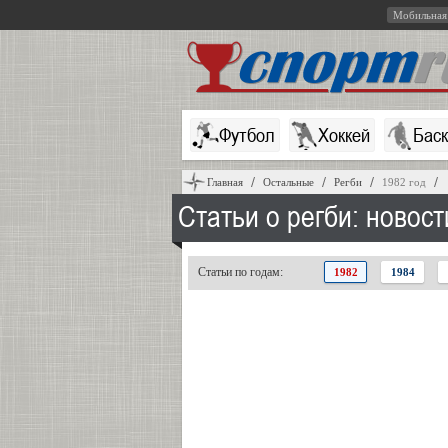
Мобильная
Футбол
Хоккей
Бас
Главная
Остальные
Регби
1982 год
Статьи о регби: новост
Статьи по годам:
1982
1984