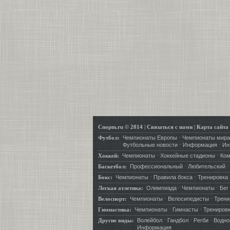
Cnopm.ru © 2014
|
Связаться с нами
|
Карта сайта
·
Футбол:
Чемпионаты Европы
Чемпионаты мира
·
·
Футбольные новости
Информация
Ин
·
·
Хоккей:
Чемпионаты
Хоккейные стадионы
Ко
·
Баскетбол:
Профессиональный
Любительский
·
·
Бокс:
Чемпионаты
Правила бокса
Тренировка
·
·
Легкая атлетика:
Олимпиада
Чемпионаты
Бег
·
·
Велоспорт:
Чемпионаты
Велосипедисты
Трени
·
·
Гимнастика:
Чемпионаты
Гимнасты
Трениров
·
·
·
Другие виды:
Волейбол
Гандбол
Регби
Водно
Информация