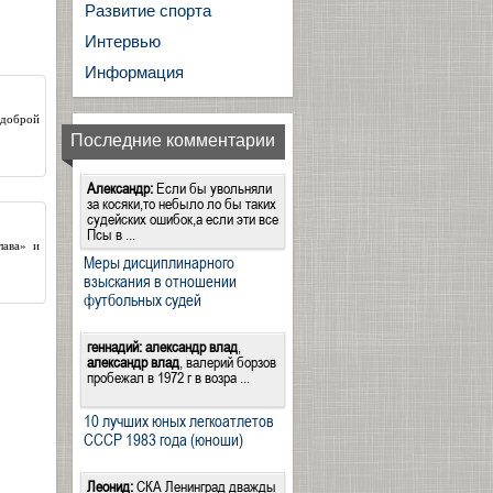
Развитие спорта
Интервью
Информация
 доброй
Последние комментарии
Александр:
Если бы увольняли
за косяки,то небыло ло бы таких
судейских ошибок,а если эти все
Псы в ...
лава» и
Меры дисциплинарного
взыскания в отношении
футбольных судей
геннадий:
александр влад
,
александр влад
, валерий борзов
пробежал в 1972 г в возра ...
10 лучших юных легкоатлетов
СССР 1983 года (юноши)
Леонид:
СКА Ленинград дважды