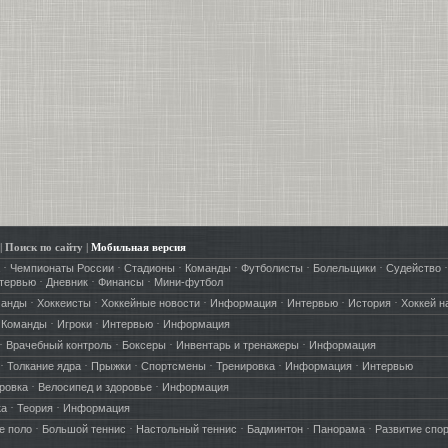
|
Поиск по сайту
|
Мобильная версия
·
·
·
·
·
·
·
Чемпионаты России
Стадионы
Команды
Футболисты
Болельщики
Судейство
·
·
·
тервью
Дневник
Финансы
Мини-футбол
·
·
·
·
·
·
манды
Хоккеисты
Хоккейные новости
Информация
Интервью
История
Хоккей н
·
·
·
·
Команды
Игроки
Интервью
Информация
·
·
·
·
Врачебный контроль
Боксеры
Инвентарь и тренажеры
Информация
·
·
·
·
·
·
Толкание ядра
Прыжки
Спортсмены
Тренировка
Информация
Интервью
·
·
ровка
Велосипед и здоровье
Информация
·
·
ка
Теория
Информация
·
·
·
·
·
е поло
Большой теннис
Настольный теннис
Бадминтон
Панорама
Развитие спо