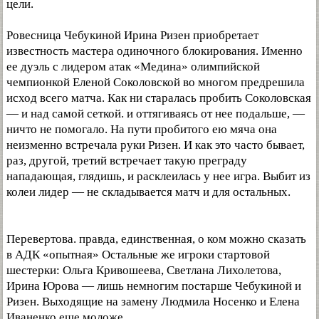
цели.
Ровесница Чебукиной Ирина Ризен приобретает
известность мастера одиночного блокирования. Именно
ее дуэль с лидером атак «Медина» олимпийской
чемпионкой Еленой Соколовской во многом предрешила
исход всего матча. Как ни старалась пробить Соколовская
— и над самой сеткой. и оттягиваясь от нее подальше, —
ничто не помогало. На пути пробитого ею мяча она
неизменно встречала руки Ризен. И как это часто бывает,
раз, другой, третий встречает такую преграду
нападающая, глядишь, и расклеилась у нее игра. Выбит из
колеи лидер — не складывается матч и для остальных.
Перевертова. правда, единственная, о ком можно сказать
в АДК «опытная» Остальные же игроки стартовой
шестерки: Ольга Кривошеева, Светлана Лихолетова,
Ирина Юрова — лишь немногим постарше Чебукиной и
Ризен. Выходящие на замену Людмила Носенко и Елена
Иваненко еще моложе.