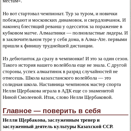
местам».
Но вот стартовал чемпионат. Тур за туром, и новички
побеждают и московских динамовок. и свердловчанок. И
наконец блестящий реванш у одесситок за поражение в
кубковом матче. Алмаатинки — полновластные лидеры. И
в заключительном туре у себя дома, в Алма-Ате. первыми
пришли к финишу труднейшей дистанции.
Из дебютанток да сразу в чемпионки! И это за один сезон.
Такого история нашего волейбола еще не знала. С другой
стороны, успех алмаатинок в разряд случайностей не
отнесешь. Школа казахстанского волейбола — это
солидная школа. Наставница чемпионок мастер спорта
Нелли Щербакова играла в АДК еще со знаменитой
Ниной Смолеевой. Итак, слово Нелли Щербаковой.
Главное — поверить в себя
Нелли Щербакова, заслуженным тренер и
заслуженный деятель культуры Казахской ССР.