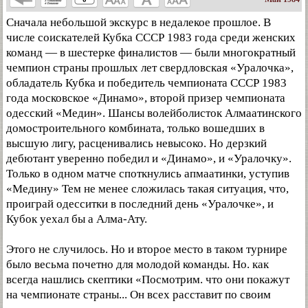
Сначала небольшой экскурс в недалекое прошлое. В
числе соискателей Кубка СССР 1983 года среди женских
команд — в шестерке финалистов — были многократный
чемпион страны прошлых лет свердловская «Уралочка»,
обладатель Кубка и победитель чемпионата СССР 1983
года московское «Динамо», второй призер чемпионата
одесский «Медин». Шансы волейболисток Алмаатинского
домостроительного комбината, только вошедших в
высшую лигу, расценивались невысоко. Но дерзкий
дебютант уверенно победил и «Динамо», и «Уралочку».
Только в одном матче споткнулись апмаатинки, уступив
«Медину» Тем не менее сложилась такая ситуация, что,
проиграй одесситки в последний день «Уралочке», и
Кубок уехал бы а Алма-Ату.
Этого не случилось. Но и второе место в таком турнире
было весьма почетно для молодой команды. Но. как
всегда нашлись скептики «Посмотрим. что они покажут
на чемпионате страны... Он всех расставит по своим