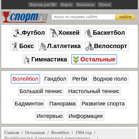
Версия для ПК
Карта
Контакты
Поиск
НАЙТИ
Футбол
Хоккей
Баскетбол
Бокс
Л.атлетика
Велоспорт
Гимнастика
Остальные
Волейбол
Гандбол
Регби
Водное поло
Большой теннис
Настольный теннис
Бадминтон
Панорама
Развитие спорта
Интервью
Информация
Главная
Остальные
Волейбол
1984 год
Волейболистки Алмаатинского домостроител…