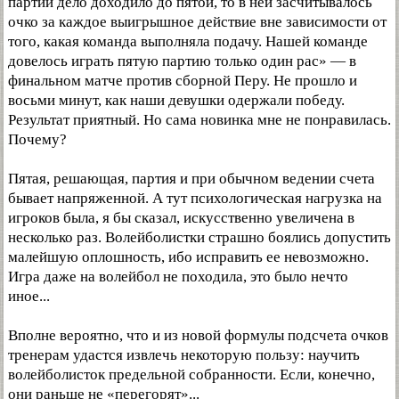
партий дело доходило до пятой, то в ней засчитывалось
очко за каждое выигрышное действие вне зависимости от
того, какая команда выполняла подачу. Нашей команде
довелось играть пятую партию только один рас» — в
финальном матче против сборной Перу. Не прошло и
восьми минут, как наши девушки одержали победу.
Результат приятный. Но сама новинка мне не понравилась.
Почему?
Пятая, решающая, партия и при обычном ведении счета
бывает напряженной. А тут психологическая нагрузка на
игроков была, я бы сказал, искусственно увеличена в
несколько раз. Волейболистки страшно боялись допустить
малейшую оплошность, ибо исправить ее невозможно.
Игра даже на волейбол не походила, это было нечто
иное...
Вполне вероятно, что и из новой формулы подсчета очков
тренерам удастся извлечь некоторую пользу: научить
волейболисток предельной собранности. Если, конечно,
они раньше не «перегорят»...