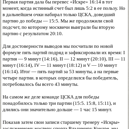
Первая партия дала бы перевес «Искре» 16:14 в тот
момент, когда истинный счет был лишь 5:2 в ее пользу. Но
в дальнейшем очки набирал только ЦСКА, доведший
партию до победы — 15:5. Мы же продолжили свой
подсчет, по которому москвичи выиграли бы вторую
партию с результатом 20:10.
Для достоверности выводов мы посчитали по новой
формуле пять партий подряд и зафиксировали их время: I
партия — 9 минут (14:16), II — 12 минут (20:10), III — 11
минут (16:14), IV — 11 минут (18:12) и V — 10 минут
(16:14). Итог — пять партий за 53 минуты, а на первые
четыре партии. в которых определился бы победитель,
потребовалось бы всего 43 минуты.
На самом же деле команде ЦСКА для победы
понадобилось только три партии (15:5. 15:8, 15:11), и
длились они значительно дольше — 1 час 15 минут.
Показав затем свои записи старшему тренеру «Искры»
заслуженному мастеру спорта Владимиру Кондре, мы