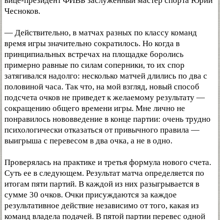
вице-президент ФИВБ заслуженный мастер спорта Юрий
Чесноков.
— Действительно, в матчах разных по классу команд
время игры значительно сократилось. Но когда в
принципиальных встречах на площадке боролись
примерно равные по силам соперники, то их спор
затягивался надолго: несколько матчей длились по два с
половиной часа. Так что, на мой взгляд, новый способ
подсчета очков не приведет к желаемому результату —
сокращению общего времени игры. Мне лично не
понравилось нововведение в конце партии: очень трудно
психологически отказаться от привычного правила —
выигрыша с перевесом в два очка, а не в одно.
Проверялась на практике и третья формула нового счета.
Суть ее в следующем. Результат матча определяется по
итогам пяти партий. В каждой из них разыгрывается в
сумме 30 очков. Очки присуждаются за каждое
результативное действие независимо от того, какая из
команд владела подачей. В пятой партии перевес одной