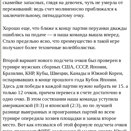
скамейке запасных, глядя на девочек, чуть не умерла от
переживаний: ведь счет молниеносно приближался к
заключительному, пятнадцатому очку.
Хорошо еще, что ближе к концу партии перуанки дважды
ошиблись на подаче — и наша команда вышла вперед.
Стало предельно ясно, что преимущество в такой игре
получают более техничные волейболистки.
Второй вариант нового подсчета очков был проверен в
турнире мужских сборных США, СССР, Японии,
Бразилии, КНР, Кубы, Швеции, Канады и Южной Кореи,
оспаривавших в конце прошлого года Кубок Японии.
Здесь для победы в каждой партии нужно набрать не 15. а
только 12 очков, причем перевеса в счете достаточно в
одно очко. В этом состязании наша команда уступила
американской (0:3) и японской (2:3), но по лучшей
разнице выигранных и проигранных партий во всем
турнире опередила хозяев площадки и заняла второе
место. Вот как отозвался об этой формуле подсчета очков