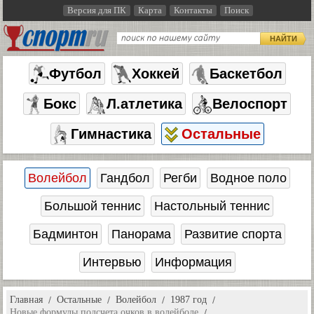
Версия для ПК
Карта
Контакты
Поиск
НАЙТИ
Футбол
Хоккей
Баскетбол
Бокс
Л.атлетика
Велоспорт
Гимнастика
Остальные
Волейбол
Гандбол
Регби
Водное поло
Большой теннис
Настольный теннис
Бадминтон
Панорама
Развитие спорта
Интервью
Информация
Главная
Остальные
Волейбол
1987 год
Новые формулы подсчета очков в волейболе