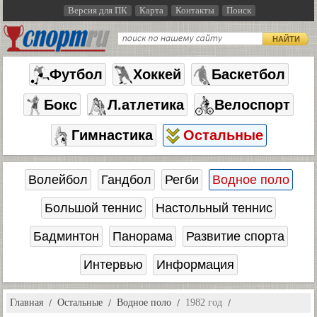
Версия для ПК
Карта
Контакты
Поиск
НАЙТИ
Футбол
Хоккей
Баскетбол
Бокс
Л.атлетика
Велоспорт
Гимнастика
Остальные
Волейбол
Гандбол
Регби
Водное поло
Большой теннис
Настольный теннис
Бадминтон
Панорама
Развитие спорта
Интервью
Информация
Главная
Остальные
Водное поло
1982 год