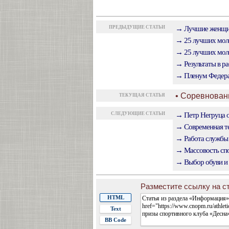
ПРЕДЫДУЩИЕ СТАТЬИ
→ Лучшие женщин
→ 25 лучших моло
→ 25 лучших моло
→ Результаты в ра
→ Пленум Федерац
• Соревнован
ТЕКУЩАЯ СТАТЬЯ
СЛЕДУЮЩИЕ СТАТЬИ
→ Петр Негруца о
→ Современная те
→ Работа службы
→ Массовость спо
→ Выбор обуви и 
Разместите ссылку на ст
HTML
Text
BB Code