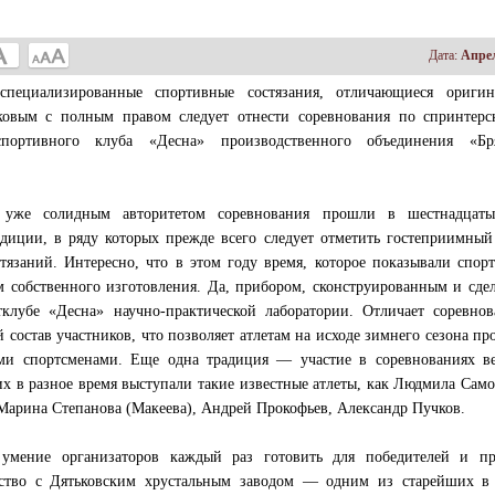
Дата:
Апрел
пециализированные спортивные состязания, отличающиеся оригин
овым с полным правом следует отнести соревнования по спринтерс
ортивного клуба «Десна» производственного объединения «Бр
уже солидным авторитетом соревнования прошли в шестнадцаты
диции, в ряду которых прежде всего следует отметить гостеприимны
язаний. Интересно, что в этом году время, которое показывали спор
собственного изготовления. Да, прибором, сконструированным и сде
клубе «Десна» научно-практической лаборатории. Отличает соревнов
 состав участников, что позволяет атлетам на исходе зимнего сезона пр
ыми спортсменами. Еще одна традиция — участие в соревнованиях в
их в разное время выступали такие известные атлеты, как Людмила Само
 Марина Степанова (Макеева), Андрей Прокофьев, Александр Пучков.
мение организаторов каждый раз готовить для победителей и пр
ство с Дятьковским хрустальным заводом — одним из старейших в 