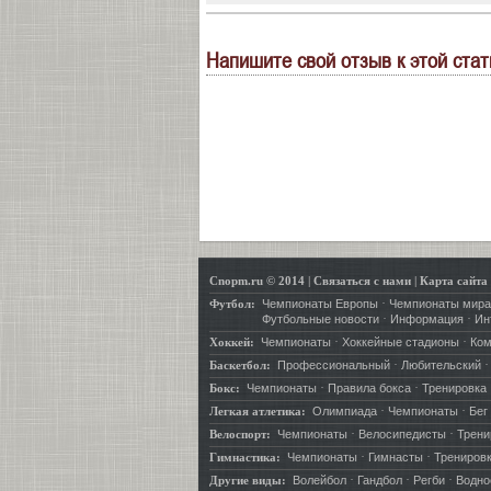
Напишите свой отзыв к этой стат
Cnopm.ru © 2014
|
Связаться с нами
|
Карта сайта
·
Футбол:
Чемпионаты Европы
Чемпионаты мира
·
·
Футбольные новости
Информация
Ин
·
·
Хоккей:
Чемпионаты
Хоккейные стадионы
Ко
·
Баскетбол:
Профессиональный
Любительский
·
·
Бокс:
Чемпионаты
Правила бокса
Тренировка
·
·
Легкая атлетика:
Олимпиада
Чемпионаты
Бег
·
·
Велоспорт:
Чемпионаты
Велосипедисты
Трени
·
·
Гимнастика:
Чемпионаты
Гимнасты
Трениров
·
·
·
Другие виды:
Волейбол
Гандбол
Регби
Водно