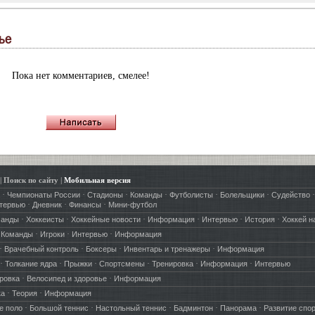
ье
Пока нет комментариев, смелее!
|
Поиск по сайту
|
Мобильная версия
·
·
·
·
·
·
·
Чемпионаты России
Стадионы
Команды
Футболисты
Болельщики
Судейство
·
·
·
тервью
Дневник
Финансы
Мини-футбол
·
·
·
·
·
·
манды
Хоккеисты
Хоккейные новости
Информация
Интервью
История
Хоккей н
·
·
·
·
Команды
Игроки
Интервью
Информация
·
·
·
·
Врачебный контроль
Боксеры
Инвентарь и тренажеры
Информация
·
·
·
·
·
·
Толкание ядра
Прыжки
Спортсмены
Тренировка
Информация
Интервью
·
·
ровка
Велосипед и здоровье
Информация
·
·
ка
Теория
Информация
·
·
·
·
·
е поло
Большой теннис
Настольный теннис
Бадминтон
Панорама
Развитие спо