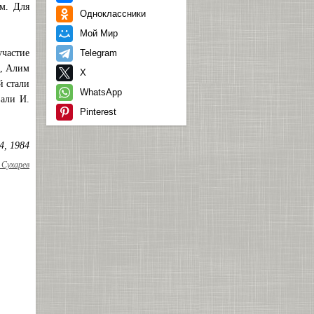
ом. Для
Одноклассники
Мой Мир
участие
Telegram
о, Алим
X
й стали
WhatsApp
вали И.
Pinterest
4, 1984
Сухарев