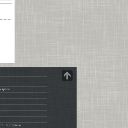
а траве
·
·
рта
Интервью