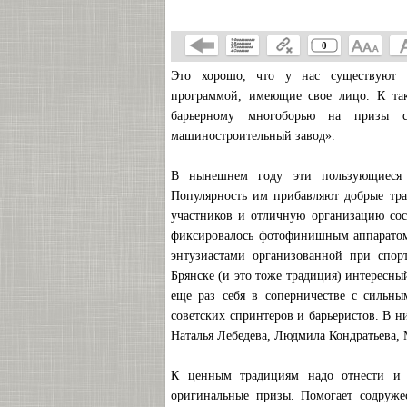
0
Это хорошо, что у нас существуют с
программой, имеющие свое лицо. К так
барьерному многоборью на призы сп
машиностроительный завод».
В нынешнем году эти пользующиеся 
Популярность им прибавляют добрые тра
участников и отличную организацию сост
фиксировалось фотофинишным аппаратом 
энтузиастами организованной при спорт
Брянске (и это тоже традиция) интересный
еще раз себя в соперничестве с сильн
советских спринтеров и барьеристов. В н
Наталья Лебедева, Людмила Кондратьева,
К ценным традициям надо отнести и у
оригинальные призы. Помогает содруже