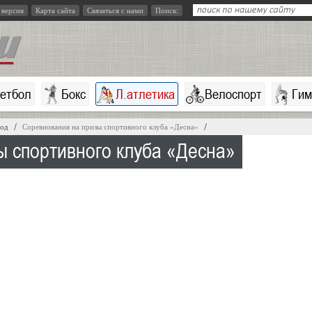
 версия
Карта сайта
Связаться с нами
Поиск:
кетбол
Бокс
Л.атлетика
Велоспорт
Гим
год
Соревнования на призы спортивного клуба «Десна»
ы спортивного клуба «Десна»