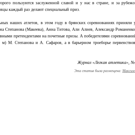
торого пользуются заслуженной славой и у нас в стране, и за рубеж
овцы каждый раз делают специальный приз.
ьных наших атлетов, в этом году в брянских соревнованиях приняли 
на Степанова (Макеева), Анна Титова, Али Алиев, Александр Романенк
авными претендентами на почетные призы. А победителями соревновани
0 м) М. Степанова и А. Сафаров, а в барьерном троеборье первенство
Журнал «Легкая атлетика», №
Эта статья была размещена:
Максим 