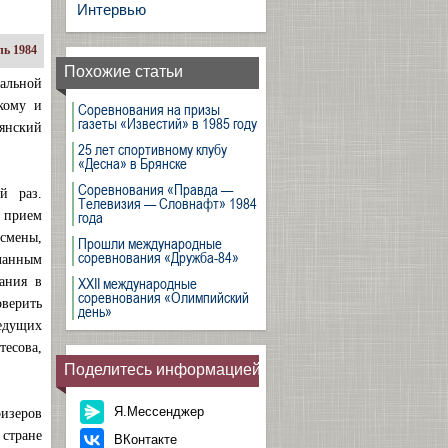
Интервью
ь 1984
Похожие статьи
альной
кому и
Соревнования на призы
газеты «Известий» в 1985 году
янский
25 лет спортивному клубу
«Десна» в Брянске
Соревнования «Правда —
й раз.
Телевизия — Словнафт» 1984
года
й прием
тсмены,
Прошли международные
соревнования «Дружба-84»
ланным
XXII международные
ания в
соревнования «Олимпийский
оверить
день»
едущих
тесова,
Поделитесь информацией
Я.Мессенджер
изеров
стране
ВКонтакте