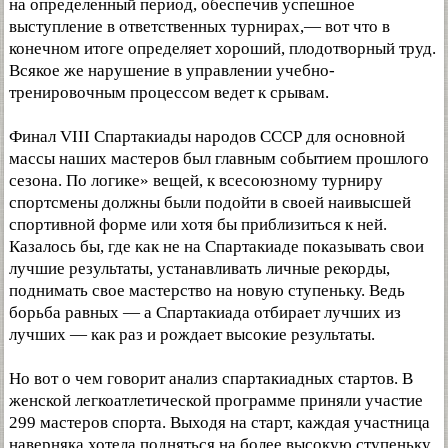
на определенный период, обеспечив успешное
выступление в ответственных турнирах,— вот что в
конечном итоге определяет хороший, плодотворный труд.
Всякое же нарушение в управлении учебно-
тренировочным процессом ведет к срывам.
Финал VIII Спартакиады народов СССР для основной
массы наших мастеров был главным событием прошлого
сезона. По логике» вещей, к всесоюзному турниру
спортсмены должны были подойти в своей наивысшей
спортивной форме или хотя бы приблизиться к ней.
Казалось бы, где как не на Спартакиаде показывать свои
лучшие результаты, устанавливать личные рекорды,
поднимать свое мастерство на новую ступеньку. Ведь
борьба равных — а Спартакиада отбирает лучших из
лучших — как раз и рождает высокие результаты.
Но вот о чем говорит анализ спартакиадных стартов. В
женской легкоатлетической программе приняли участие
299 мастеров спорта. Выходя на старт, каждая участница
наверняка хотела подняться на более высокую ступеньку