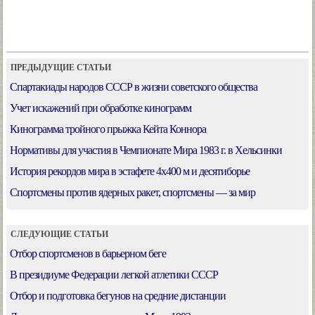
ПРЕДЫДУЩИЕ СТАТЬИ
Спартакиады народов СССР в жизни советского общества
Учет искажений при обработке кинограмм
Кинограмма тройного прыжка Кейта Коннора
Нормативы для участия в Чемпионате Мира 1983 г. в Хельсинки
История рекордов мира в эстафете 4х400 м и десятиборье
Спортсмены против ядерных ракет, спортсмены — за мир
СЛЕДУЮЩИЕ СТАТЬИ
Отбор спортсменов в барьерном беге
В президиуме Федерации легкой атлетики СССР
Отбор и подготовка бегунов на средние дистанции