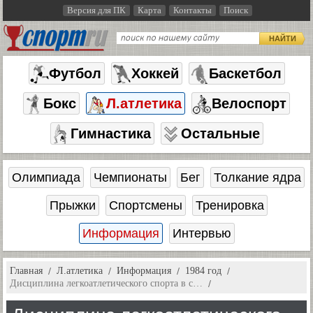
Версия для ПК
Карта
Контакты
Поиск
НАЙТИ
Футбол
Хоккей
Баскетбол
Бокс
Л.атлетика
Велоспорт
Гимнастика
Остальные
Олимпиада
Чемпионаты
Бег
Толкание ядра
Прыжки
Спортсмены
Тренировка
Информация
Интервью
Главная
Л.атлетика
Информация
1984 год
Дисциплина легкоатлетического спорта в с…