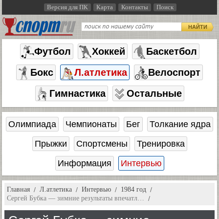
Версия для ПК
Карта
Контакты
Поиск
НАЙТИ
Футбол
Хоккей
Баскетбол
Бокс
Л.атлетика
Велоспорт
Гимнастика
Остальные
Олимпиада
Чемпионаты
Бег
Толкание ядра
Прыжки
Спортсмены
Тренировка
Информация
Интервью
Главная
Л.атлетика
Интервью
1984 год
Сергей Бубка — зимние результаты впечатл…