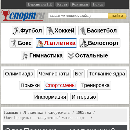
Версия для ПК
Карта
Контакты
Поиск
НАЙТИ
Футбол
Хоккей
Баскетбол
Бокс
Л.атлетика
Велоспорт
Гимнастика
Остальные
Олимпиада
Чемпионаты
Бег
Толкание ядра
Прыжки
Спортсмены
Тренировка
Информация
Интервью
Главная
Л.атлетика
Спортсмены
1985 год
Олег Проценко — заслуженный мастер спорт…