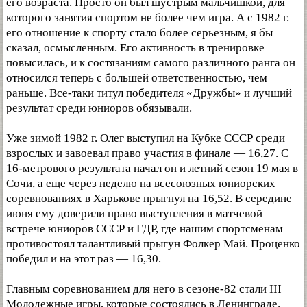
его возраста. Просто он был шустрым мальчишкой, для
которого занятия спортом не более чем игра. А с 1982 г.
его отношение к спорту стало более серьезным, я бы
сказал, осмысленным. Его активность в тренировке
повысилась, и к состязаниям самого различного ранга он
относился теперь с большей ответственностью, чем
раньше. Все-таки титул победителя «Дружбы» и лучший
результат среди юниоров обязывали.
Уже зимой 1982 г. Олег выступил на Кубке СССР среди
взрослых и завоевал право участия в финале — 16,27. С
16-метрового результата начал он и летний сезон 19 мая в
Сочи, а еще через неделю на всесоюзных юниорских
соревнованиях в Харькове прыгнул на 16,52. В середине
июня ему доверили право выступления в матчевой
встрече юниоров СССР и ГДР, где нашим спортсменам
противостоял талантливый прыгун Фолкер Май. Проценко
победил и на этот раз — 16,30.
Главным соревнованием для него в сезоне-82 стали III
Молодежные игры, которые состоялись в Ленинграде.