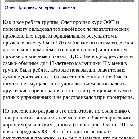
Олег Проценко во время прыжка
Как и все ребята группы, Олег прошел курс ОФП и
понемногу овладевал техникой всех легкоатлетических
прыжков. Его первым официальным результатом в
прыжке в высоту было 170 см (позже он в этом виде стал
даже чемпионом области среди юношей), а в тройном
прыжке он впервые показал 11,15. Как видим, результаты
самые обычные для 13-летнего мальчишки. И у меня в
группе были ребята, которые показывали значительно
лучшие достижения. Однако это обстоятельство Олега
нимало не смущало: он с удовольствием ввязывался в
дружеские соревнования на каждой тренировке в самых
разных упражнениях и не расстраивался при проигрыше.
Но постепенно разрыв в его подготовке по сравнению с
товарищами становился все меньше, и благодаря своим
хорошим физическим данным (сейчас рост Олега 191 см
и вес в пределах 83—85 кг) он достиг неплохих
результатов в прыжках. В 1979 г. я заметил, что он совсем