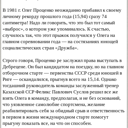
В 1981 г. Олег Проценко неожиданно прибавил к своему
личному рекорду прошлого года (15,94) сразу 74
сантиметра! Надо ли говорить, что это был тот самый
«выброс», о котором уже упоминалось. К счастью,
случилось так, что этот прыжок получился у Олега на
главном соревновании года — на состязаниях юнощей
социалистических стран «Дружба».
Строго говоря, Проценко ре заслужил права выступать в
Дебрецене. Он был кандидатом на поездку, но на главном
отборочном старте — первенства СССР среди юношей в
Риге — оскандалился, прыгнув всего на 15,14. Однако
тогдашний руководитель команды заслуженный тренер
Казахской ССР Феликс Павлович Суслов решил все же
взять Олега в команду, предполагая, и не без оснований,
что уязвленное самолюбие спортсмена, желание
реабилитировать себя за обидный срыв и ответственность
в первом в жизни международном старте помогут
прыгуну показать все, на что он способен.