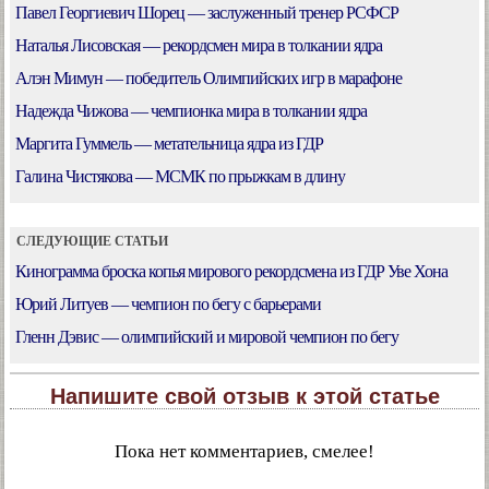
Павел Георгиевич Шорец — заслуженный тренер РСФСР
Наталья Лисовская — рекордсмен мира в толкании ядра
Алэн Мимун — победитель Олимпийских игр в марафоне
Надежда Чижова — чемпионка мира в толкании ядра
Маргита Гуммель — метательница ядра из ГДР
Галина Чистякова — МСМК по прыжкам в длину
СЛЕДУЮЩИЕ СТАТЬИ
Кинограмма броска копья мирового рекордсмена из ГДР Уве Хона
Юрий Литуев — чемпион по бегу с барьерами
Гленн Дэвис — олимпийский и мировой чемпион по бегу
Напишите свой отзыв к этой статье
Пока нет комментариев, смелее!