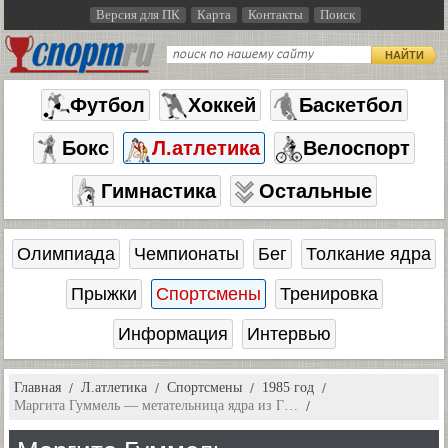
Версия для ПК
Карта
Контакты
Поиск
НАЙТИ
Футбол
Хоккей
Баскетбол
Бокс
Л.атлетика
Велоспорт
Гимнастика
Остальные
Олимпиада
Чемпионаты
Бег
Толкание ядра
Прыжки
Спортсмены
Тренировка
Информация
Интервью
Главная
Л.атлетика
Спортсмены
1985 год
Маргита Гуммель — метательница ядра из Г…