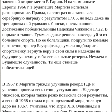
занявшей второе место Р. Гариш. И на чемпионате
Европы 1966 г. в Будапеште Маргита испытала
разочарование. Правда, на этот раз она завоевала
серебряную награду с результатом 17,05, но ведь даже на
тренировках ей удавались броски, превышающие
достижение победительницы Надежды Чижовой 17,22. В
порыве отчаяния Гуммель даже решила навсегда уйти из
большого спорта. Но ее болельщики, подруги по команде
и, конечно, тренер Бауэрсфельд сумели подбодрить
спортсменку, вернуть веру в свои силы и надежды на
будущие успехи: у тебя есть скрытые резервы. Неудача в
Будапеште случайность. Ты еще станешь
победительницей!
В 1967 г. Маргита трижды улучшала рекорд ГДР и
успешно провела весь сезон, уступая лишь Надежде
Чижовой, которая также резко повысила свои результаты,
а весной 1968 г. стала и рекордсменкой мира, толкнув
ядро на 18,67. Учитывая, что Игры XIX Олимпиады в
Мехико состоятся только в октябре, Гуммель и ее тренер