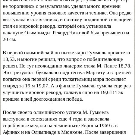
не торопились с результатами, уделяя много времени
повышению уровня силовых качеств и технике. Она редко
выступала в состязаниях, и поэтому подлинной сенсацией
стал ее мировой рекорд, который она установила
накануне Олимпиады. Рекорд Чижовой был превышен на
20 см.
В первой олимпийской по пытке ядро Гуммель пролетело
18,53, и многие решили, что вопрос о победительнице
решен. Но тут неожиданно лидером стала М. Ланге 18,78.
Этот результат буквально подстегнул Маргиту и в третьей
попытке она первой среди толкательниц мира посылает
снаряд за 19 м 19,07. А в финале Гуммель сумела еще раз
улучшить мировой рекорд, толкнув ядро на 19,61! Так
пришла к ней долгожданная победа.
После своего олимпийского успеха М. Гуммель
выступала в состязаниях еще 4 года и завоевала
серебряные медали на чемпионате Европы 1969 г. в
Афинах и на Олимпиаде в Мюнхене. После завершения