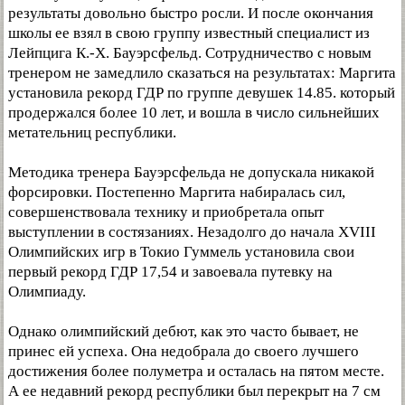
результаты довольно быстро росли. И после окончания
школы ее взял в свою группу известный специалист из
Лейпцига К.-Х. Бауэрсфельд. Сотрудничество с новым
тренером не замедлило сказаться на результатах: Маргита
установила рекорд ГДР по группе девушек 14.85. который
продержался более 10 лет, и вошла в число сильнейших
метательниц республики.
Методика тренера Бауэрсфельда не допускала никакой
форсировки. Постепенно Маргита набиралась сил,
совершенствовала технику и приобретала опыт
выступлении в состязаниях. Незадолго до начала XVIII
Олимпийских игр в Токио Гуммель установила свои
первый рекорд ГДР 17,54 и завоевала путевку на
Олимпиаду.
Однако олимпийский дебют, как это часто бывает, не
принес ей успеха. Она недобрала до своего лучшего
достижения более полуметра и осталась на пятом месте.
А ее недавний рекорд республики был перекрыт на 7 см