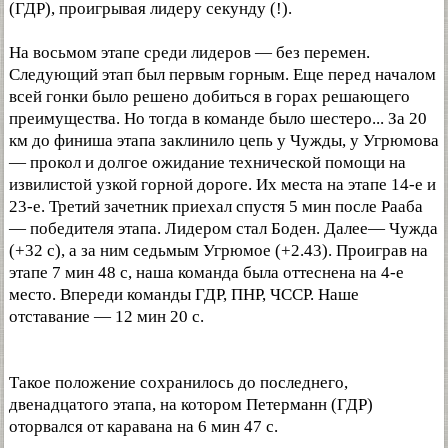
(ГДР), проигрывая лидеру секунду (!).
На восьмом этапе среди лидеров — без перемен.
Следующий этап был первым горным. Еще перед началом
всей гонки было решено добиться в горах решающего
преимущества. Но тогда в команде было шестеро... За 20
км до финиша этапа заклинило цепь у Чужды, у Угрюмова
— прокол и долгое ожидание технической помощи на
извилистой узкой горной дороге. Их места на этапе 14-е и
23-е. Третий зачетник приехал спустя 5 мин после Рааба
— победителя этапа. Лидером стал Боден. Далее— Чужда
(+32 с), а за ним седьмым Угрюмое (+2.43). Проиграв на
этапе 7 мин 48 с, наша команда была оттеснена на 4-е
место. Впереди команды ГДР, ПНР, ЧССР. Наше
отставание — 12 мин 20 с.
Такое положение сохранилось до последнего,
двенадцатого этапа, на котором Петерманн (ГДР)
оторвался от каравана на 6 мин 47 с.