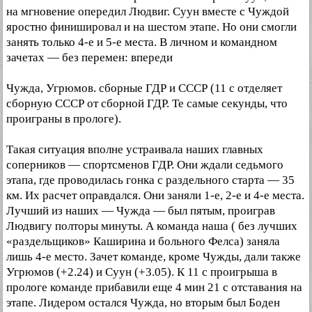
на мгновение опередил Людвиг. Суун вместе с Чуждой
яростно финишировал и на шестом этапе. Но они смогли
занять только 4-е и 5-е места. В личном и командном
зачетах — без перемен: впереди
Чужда, Угрюмов. сборные ГДР и СССР (11 с отделяет
сборную СССР от сборной ГДР. Те самые секунды, что
проиграны в прологе).
Такая ситуация вполне устраивала наших главных
соперников — спортсменов ГДР. Они ждали седьмого
этапа, где проводилась гонка с раздельного старта — 35
км. Их расчет оправдался. Они заняли 1-е, 2-е и 4-е места.
Лучший из наших — Чужда — был пятым, проиграв
Людвигу полторы минуты. А команда наша ( без лучших
«раздельщиков» Каширина и больного Фелса) заняла
лишь 4-е место. Зачет команде, кроме Чужды, дали также
Угрюмов (+2.24) и Суун (+3.05). К 11 с проигрыша в
прологе команде прибавили еще 4 мин 21 с отставания на
этапе. Лидером остался Чужда, но вторым был Боден