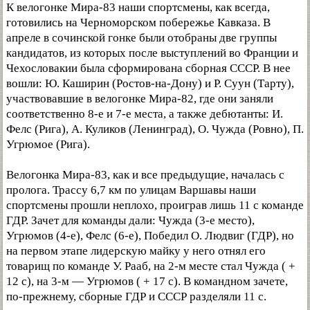
К велогонке Мира-83 наши спортсмены, как всегда,
готовились на Черноморском побережье Кавказа. В
апреле в сочинской гонке были отобраны две группы
кандидатов, из которых после выступлений во Франции и
Чехословакии была сформирована сборная СССР. В нее
вошли: Ю. Каширин (Ростов-на-Дону) и Р. Суун (Тарту),
участвовавшие в велогонке Мира-82, где они заняли
соответственно 8-е и 7-е места, а также дебютанты: И.
Фелс (Рига), А. Куликов (Ленинград), О. Чужда (Ровно), П.
Угрюмое (Рига).
Велогонка Мира-83, как и все предыдущие, началась с
пролога. Трассу 6,7 км по улицам Варшавы наши
спортсмены прошли неплохо, проиграв лишь 11 с команде
ГДР. Зачет для команды дали: Чужда (3-е место),
Угрюмов (4-е), Фелс (6-е), Победил О. Людвиг (ГДР), но
на первом этапе лидерскую майку у него отнял его
товарищ по команде У. Рааб, на 2-м месте стал Чужда ( +
12 с), на 3-м — Угрюмов ( + 17 с). В командном зачете,
по-прежнему, сборные ГДР и СССР разделяли 11 с.