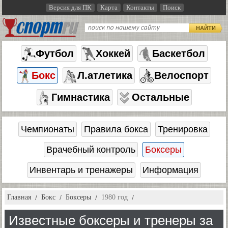
Версия для ПК
Карта
Контакты
Поиск
НАЙТИ
Футбол
Хоккей
Баскетбол
Бокс
Л.атлетика
Велоспорт
Гимнастика
Остальные
Чемпионаты
Правила бокса
Тренировка
Врачебный контроль
Боксеры
Инвентарь и тренажеры
Информация
Главная
Бокс
Боксеры
1980 год
Известные боксеры и тренеры за