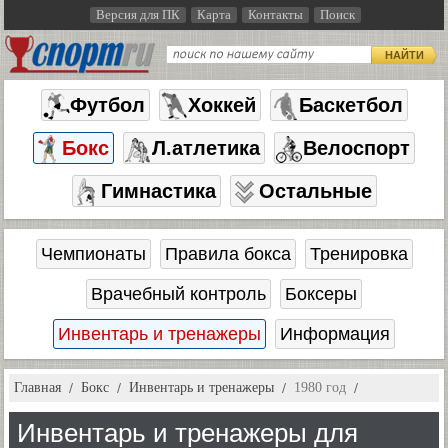
Версия для ПК
Карта
Контакты
Поиск
НАЙТИ
Футбол
Хоккей
Баскетбол
Бокс
Л.атлетика
Велоспорт
Гимнастика
Остальные
Чемпионаты
Правила бокса
Тренировка
Врачебный контроль
Боксеры
Инвентарь и тренажеры
Информация
Главная
Бокс
Инвентарь и тренажеры
1980 год
Инвентарь и тренажеры для