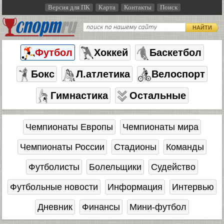
Версия для ПК
Карта
Контакты
Поиск
НАЙТИ
Футбол
Хоккей
Баскетбол
Бокс
Л.атлетика
Велоспорт
Гимнастика
Остальные
Чемпионаты Европы
Чемпионаты мира
Чемпионаты России
Стадионы
Команды
Футболисты
Болельщики
Судейство
Футбольные новости
Информация
Интервью
Дневник
Финансы
Мини-футбол