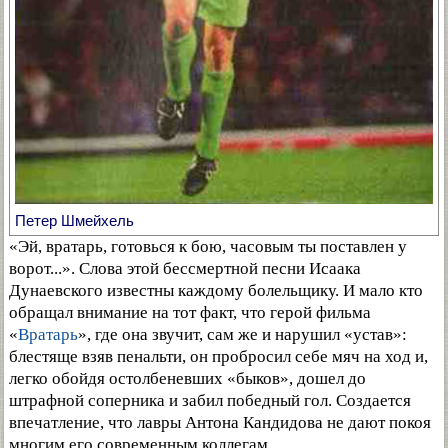
Петер Шмейхель
«Эй, вратарь, готовься к бою, часовым ты поставлен у
ворот...». Слова этой бессмертной песни Исаака
Дунаевского известны каждому болельщику. И мало кто
обращал внимание на тот факт, что герой фильма
«
Вратарь
», где она звучит, сам же и нарушил «устав»:
блестяще взяв пенальти, он пробросил себе мяч на ход и,
легко обойдя остолбеневших «быков», дошел до
штрафной соперника и забил победный гол. Создается
впечатление, что лавры Антона Кандидова не дают покоя
многим его современным коллегам.