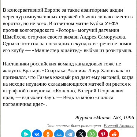
В консервативной Европе за такие авантюрные акции
чересчур импульсивных стражей обычно лишают места в
воротах, но не всех. В ответном матче Кубка УЕФА
против волгоградского «Ротора» могучий датчанин
Шмейхель огорчил своего визави Андрея Саморукова.
Однако этот гол на последних секундах встречи не помог
его клубу — «Манчестер юиайтед» выбыл из розыгрыша.
Наставники российских команд кандидовых тоже не
жалуют. Вратарь «Спартака-Алании» Лаур Ханов как-то
признался, что Газаев каждый раз дает ему нагоняй, когда
на исходе неудачно складывающихся матчей он рвется к
штрафной соперника. «Конечно, Валерий Георгиевич
прав, — вздыхает Заур. — Ведь за мною «полоса
пограничная идет».
Журнал «Матч» №3, 1996
Эта статья была размещена:
Евгений Архипов