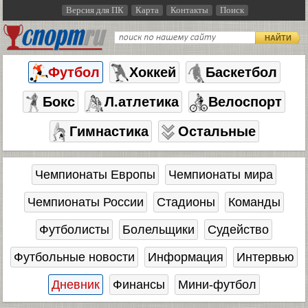
Версия для ПК
Карта
Контакты
Поиск
НАЙТИ
Футбол
Хоккей
Баскетбол
Бокс
Л.атлетика
Велоспорт
Гимнастика
Остальные
Чемпионаты Европы
Чемпионаты мира
Чемпионаты России
Стадионы
Команды
Футболисты
Болельщики
Судейство
Футбольные новости
Информация
Интервью
Дневник
Финансы
Мини-футбол