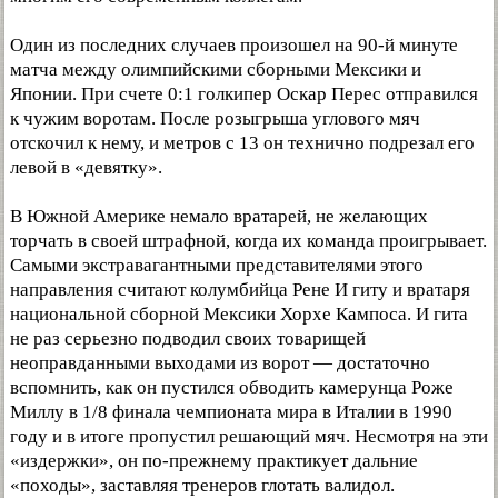
Один из последних случаев произошел на 90-й минуте
матча между олимпийскими сборными Мексики и
Японии. При счете 0:1 голкипер Оскар Перес отправился
к чужим воротам. После розыгрыша углового мяч
отскочил к нему, и метров с 13 он технично подрезал его
левой в «девятку».
В Южной Америке немало вратарей, не желающих
торчать в своей штрафной, когда их команда проигрывает.
Самыми экстравагантными представителями этого
направления считают колумбийца Рене И гиту и вратаря
национальной сборной Мексики Хорхе Кампоса. И гита
не раз серьезно подводил своих товарищей
неоправданными выходами из ворот — достаточно
вспомнить, как он пустился обводить камерунца Роже
Миллу в 1/8 финала чемпионата мира в Италии в 1990
году и в итоге пропустил решающий мяч. Несмотря на эти
«издержки», он по-прежнему практикует дальние
«походы», заставляя тренеров глотать валидол.