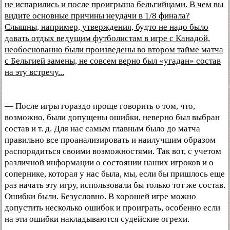
не испарились и после проигрыша бельгийцами. В чем вы
видите основные причины неудачи в 1/8 финала?
Слышны, например, утверждения, будто не надо было
давать отдых ведущим футболистам в игре с Канадой,
необоснованно были произведены во втором тайме матча
с Бельгией замены, не совсем верно был «угадан» состав
на эту встречу...
— После игры гораздо проще говорить о том, что,
возможно, были допущены ошибки, неверно был выбран
состав и т. д. Для нас самым главным было до матча
правильно все проанализировать и наилучшим образом
распорядиться своими возможностями. Так вот, с учетом
различной информации о состоянии наших игроков и о
сопернике, которая у нас была, мы, если бы пришлось еще
раз начать эту игру, использовали бы только тот же состав.
Ошибки были. Безусловно. В хорошей игре можно
допустить несколько ошибок и проиграть, особенно если
на эти ошибки накладываются судейские огрехи.