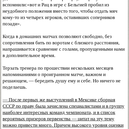
вспомнили:«вот и Рац в игре с Бельгией пробил из
неудобного положения вместо того, чтобы отдать мяч
кому-то из четырех игроков, оставивших соперников
позади».
Когда в домашних матчах позволяют свободно, без
сопротивления бить по воротам с близкого расстояния,
напрашивается сравнение с голами, пропущенными нами
в дополнительное время.
Терзать тренера по прошествии нескольких месяцев
напоминаниями о проигранном матче, важном и
решающем, — бередить душу ему и себе. Но ничего не
поделаешь.
— После первых же выступлений в Мексике сборная
СССР по праву была зачислена специалистами и в группу
наиболее интересных команд чемпионата, и в список
вероятных призеров первенства — цитат на эту тему
можно привести много. Причем высокого уровня оценки