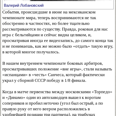
Валерий Лобановский
События, происшедшие в июне на мексиканском
чемпионате мира, теперь воспринимаются не так
обостренно в частностях, но более тщательно
рассматриваются по существу. Правда, роковая для нас
игра с бельгийцами и сейчас видна целиком, и,
просматривая иногда ее видеозапись, до самого конца так
и не понимаешь, как же можно было «отдать» такую игру,
в которой многое получалось.
В нашем внутреннем чемпионате боковых арбитров,
просматривавших положение «вне игры», стали называть
«испанцами» в «честь» Санчеса, который фактически
украл у сборной СССР победу в 1/8 финала.
Когда в матче первенства между московскими «Торпедо»
и «Динамо» один из автозаводцев вышел к воротам
соперников и пробил неточно (угол был острый, а по
правую руку от него веером расположились в
удобнейшей позиции три партнера), на трибунах