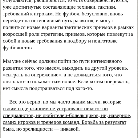
углубляются, расширяются, то есть совершенствуются,
уже достигнутые составляющие техники, тактики,
требований к игрокам. Но футбол, безусловно, вновь
перейдет на интенсивный путь развития, и могут
появиться новые варианты тактических приемов в рамках
возросшей роли стратегии, приемов, которые повлекут за
собой и новые требования к подбору и подготовке
футболистов.
Мы уже сейчас должны пойти по пути интенсивного
развития того, что имеем, выходить на другой уровень,
«сыграть на опережение», а не дожидаться того, что
опять кто-то покажет нам новое. Если хотим опережать,
нет смысла подстраиваться под кого-то.
— Все это верно, но мы часто видим матчи, которые
своим содержанием не устраивают никого: ни
специалистов, ни любителей-болельщиков, ни, наверное,
самих игроков и тренеров команд. Борьба за результат
была, но зрелищности — никакой.