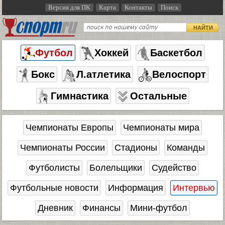
Версия для ПК
Карта
Контакты
Поиск
НАЙТИ
Футбол
Хоккей
Баскетбол
Бокс
Л.атлетика
Велоспорт
Гимнастика
Остальные
Чемпионаты Европы
Чемпионаты мира
Чемпионаты России
Стадионы
Команды
Футболисты
Болельщики
Судейство
Футбольные новости
Информация
Интервью
Дневник
Финансы
Мини-футбол