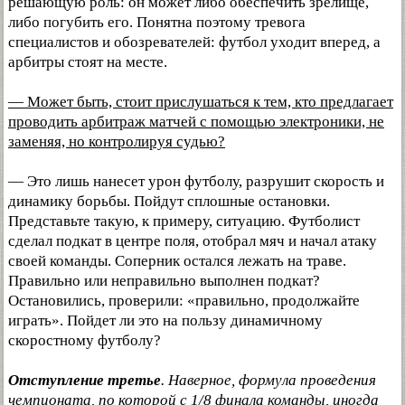
решающую роль: он может либо обеспечить зрелище,
либо погубить его. Понятна поэтому тревога
специалистов и обозревателей: футбол уходит вперед, а
арбитры стоят на месте.
— Может быть, стоит прислушаться к тем, кто предлагает
проводить арбитраж матчей с помощью электроники, не
заменяя, но контролируя судью?
— Это лишь нанесет урон футболу, разрушит скорость и
динамику борьбы. Пойдут сплошные остановки.
Представьте такую, к примеру, ситуацию. Футболист
сделал подкат в центре поля, отобрал мяч и начал атаку
своей команды. Соперник остался лежать на траве.
Правильно или неправильно выполнен подкат?
Остановились, проверили: «правильно, продолжайте
играть». Пойдет ли это на пользу динамичному
скоростному футболу?
Отступление третье
. Наверное, формула проведения
чемпионата, по которой с 1/8 финала команды, иногда