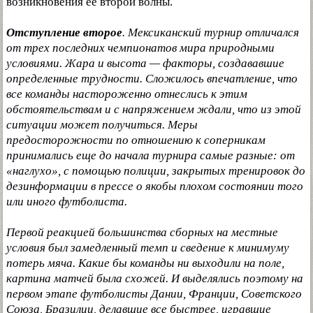
возникновения ее второй волны.
Отступление второе
. Мексиканский турнир отличался
от трех последних чемпионатов мира природными
условиями. Жара и высота — факторы, создававшие
определенные трудности. Сложилось впечатление, что
все команды настороженно отнеслись к этим
обстоятельствам и с напряжением ждали, что из этой
ситуации может получиться. Меры
предосторожности по отношению к соперникам
принимались еще до начала турнира самые разные: от
«наглухо», с помощью полиции, закрытых тренировок до
дезинформации в прессе о якобы плохом состоянии того
или иного футболиста.
Первой реакцией большинства сборных на местные
условия был замедленный темп и сведение к минимуму
потерь мяча. Какие бы команды ни выходили на поле,
картина матчей была схожей. И выделялись поэтому на
первом этапе футболисты Дании, Франции, Советского
Союза, Бразилии, делавшие все быстрее, игравшие