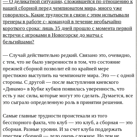
— О деликатной ситуации, сложившейся по отношению к
нашей сборной перед чемпионатом мира, много уже
говорилось. Какие трудности в связи с этим испытывали
тренеры в работе с- командой в течение необычайно
короткого срока: лишь 35 дней прошло с момента первой
встречи с игроками в Новогорске до матча с
бельгийцами?
— Случай действительно редкий. Связано это, очевидно,
с тем, что не было уверенности в том, что состояние
прежней сборной позволит ей по крайней мере
престижно выступить на чемпионате мира. Это — с одной
стороны. С другой — после выступления киевского
«Динамо» в Кубке кубков появилась уверенность, что
есть у нас силы, которые могут это сделать. Думается, все
это сыграло определенную роль в принятии решения.
Самые главные трудности проистекали из того
бесспорного факта, что клуб — это клуб, а сборная — это
сборная. Разные уровни. И за счет клуба поддержать
престиж сборной — дело очень сложное. Но тем не