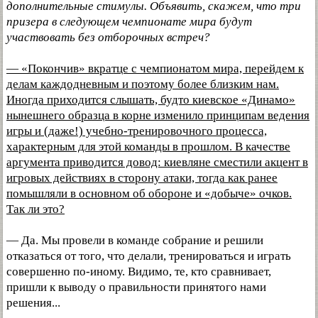
дополнительные стимулы. Объявить, скажем, что три
призера в следующем чемпионате мира будут
участвовать без отборочных встреч?
— «Покончив» вкратце с чемпионатом мира, перейдем к
делам каждодневным и поэтому более близким нам.
Иногда приходится слышать, будто киевское «Динамо»
нынешнего образца в корне изменило принципам ведения
игры и (даже!) учебно-тренировочного процесса,
характерным для этой команды в прошлом. В качестве
аргумента приводится довод: киевляне сместили акцент в
игровых действиях в сторону атаки, тогда как ранее
помышляли в основном об обороне и «добыче» очков.
Так ли это?
— Да. Мы провели в команде собрание и решили
отказаться от того, что делали, тренироваться и играть
совершенно по-иному. Видимо, те, кто сравнивает,
пришли к выводу о правильности принятого нами
решения...