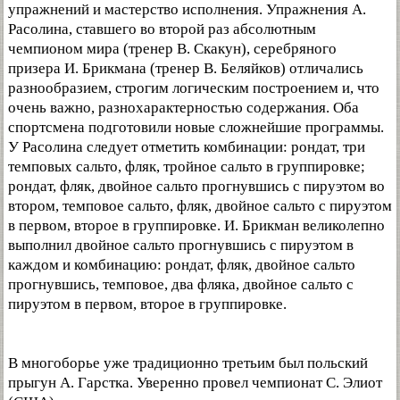
упражнений и мастерство исполнения. Упражнения А.
Расолина, ставшего во второй раз абсолютным
чемпионом мира (тренер В. Скакун), серебряного
призера И. Брикмана (тренер В. Беляйков) отличались
разнообразием, строгим логическим построением и, что
очень важно, разнохарактерностью содержания. Оба
спортсмена подготовили новые сложнейшие программы.
У Расолина следует отметить комбинации: рондат, три
темповых сальто, фляк, тройное сальто в группировке;
рондат, фляк, двойное сальто прогнувшись с пируэтом во
втором, темповое сальто, фляк, двойное сальто с пируэтом
в первом, второе в группировке. И. Брикман великолепно
выполнил двойное сальто прогнувшись с пируэтом в
каждом и комбинацию: рондат, фляк, двойное сальто
прогнувшись, темповое, два фляка, двойное сальто с
пируэтом в первом, второе в группировке.
В многоборье уже традиционно третьим был польский
прыгун А. Гарстка. Уверенно провел чемпионат С. Элиот