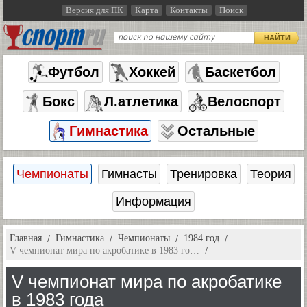
Версия для ПК
Карта
Контакты
Поиск
НАЙТИ
Футбол
Хоккей
Баскетбол
Бокс
Л.атлетика
Велоспорт
Гимнастика
Остальные
Чемпионаты
Гимнасты
Тренировка
Теория
Информация
Главная
Гимнастика
Чемпионаты
1984 год
V чемпионат мира по акробатике в 1983 го…
V чемпионат мира по акробатике
в 1983 года