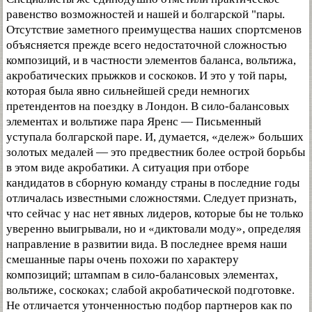
равенство возможностей и нашей и болгарской "пары.
Отсутствие заметного преимущества наших спортсменов
объясняется прежде всего недостаточной сложностью
композиций, и в частности элементов баланса, вольтижа,
акробатических прыжков и соскоков. И это у той пары,
которая была явно сильнейшей среди немногих
претендентов на поездку в Лондон. В сило-балансовых
элементах и вольтиже пара Яренс — Письменный
уступала болгарской паре. И, думается, «дележ» больших
золотых медалей — это предвестник более острой борьбы
в этом виде акробатики. А ситуация при отборе
кандидатов в сборную команду страны в последние годы
отличалась известными сложностями. Следует признать,
что сейчас у нас нет явных лидеров, которые бы не только
уверенно выигрывали, но и «диктовали моду», определяя
направление в развитии вида. В последнее время наши
смешанные пары очень похожи по характеру
композиций; штампам в сило-балансовых элементах,
вольтиже, соскоках; слабой акробатической подготовке.
Не отличается утонченностью подбор партнеров как по