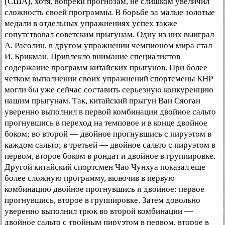
(США), хотя, вопреки прогнозам, не слишком увеличил
сложность своей программы. В борьбе за малые золотые
медали в отдельных упражнениях успех также
сопутствовал советским прыгунам. Одну из них выиграл
А. Расолин, в другом упражнении чемпионом мира стал
И. Брикман. Привлекло внимание специалистов
содержание программ китайских прыгунов. При более
четком выполнении своих упражнений спортсмены КНР
могли бы уже сейчас составить серьезную конкуренцию
нашим прыгунам. Так, китайский прыгун Ван Сяоган
уверенно выполнил в первой комбинации двойное сальто
прогнувшись в переход на темповое и в конце двойное
боком; во второй — двойное прогнувшись с пируэтом в
каждом сальто; в третьей — двойное сальто с пируэтом в
первом, второе боком в рондат и двойное в группировке.
Другой китайский спортсмен Чао Чунхуа показал еще
более сложную программу, включив в первую
комбинацию двойное прогнувшись и двойное: первое
прогнувшись, второе в группировке. Затем довольно
уверенно выполнил трюк во второй комбинации —
двойное сальто с тройным пируэтом в первом, второе в