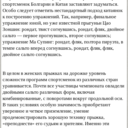
спортсменок Болгарии и Китая заставляют задуматься.
Особо следует отметить нестандартный подход китаянок
к построению упражнений. Так, например, финальное
упражнение юной, но уже известной прыгуньи Цао
Зоншин: рондат, твист согнувшись, рондат, фляк, двойное
сальто — первое прогнувшись, второе согнувшись;
упражнение Ма Супинг: рондат, фляк, полтора пируэта, в
темпе сальто вперед согнувшись, рондат, фляк, фляк,
двойное сальто согнувшись.
В целом в женских прыжках на дорожке уровень
сложности программ спортсменок из различных стран
уравнивается. Почти все участницы чемпионата овладели
двойными сальто различных форм, включая
комбинированные, с поворотами вокруг продольной оси.
В таких условиях особую значимость приобретают
уверенное и четкое приземление, умение
продемонстрировать хорошую технику прыжка,
«преподнести» его судьям и зрителям. Именно эти