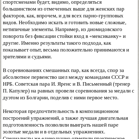
спортсменами будет, видимо, определяться
большинством из отмеченных выше для женских пар
факторов, как, впрочем, и для всех парно-групповых
видов. Необходимо искать и готовить новые сложные,
нетипичные элементы. Например, из диомидовского
поворота без фиксации стойки вход в «мексиканку» и
другие. Именно результаты такого подхода, как
показывает опыт, весьма положительно принимаются и
зрителями и судьями.
В соревнованиях смешанных пар, как всегда, спор за
абсолютное первенство шел между командами СССР и
НРБ. Советская пара И. Яренс и В. Письменный (тренер
П. Капулер) на равных провели соревнования за медали с
дуэтом из Болгарии, поделив с ними первое место.
Некоторая предпочтительность в композиционном
построений упражнений, а также лучшая двигательная
подготовленность позволили выиграть нашей паре
золотые медали и в отдельных упражнениях.
Специалисты же единодушно отметили практическое