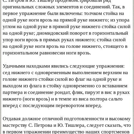
С. Петров и Ю. Тишлер продемонстрировали ряд
оригинальных сложных элементов и соединений. Так, в
первое упражнение были включены: толчком стойка на
одной руке ноги врозь на прямой руке нижнего; из упора
углом на одной руке в прямой руке нижнего стойка силой
на одной руке; диомидовский поворот в горизонтальный
упор ноги врозь в прямых руках нижнего; стойка силой
на одной руке ноги врозь на голове нижнего, стоящего в
горизонтальном равновесии ноги врозь.
Удачными находками явились следующие упражнения:
сед нижнего с одновременным выполнением верхним на
голове нижнего стойки силой во флаг на одной руке и
выходом из флага в стойку одновременно со вставанием
партнера и соединение рондат, фляк, пируэт в вис в руках
нижнего (ноги врозь) и в темпе из виса полтора сальто
вперед с последующим переворотом вперед.
Отдавая должное отличной подготовленности и высокому
мастерству С. Петрова и Ю. Тишлера, следует сказать, что
в первом упражнении преимущество наших спортсменов