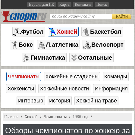
Версия для ПК
Карта
Контакты
Поиск
НАЙТИ
Футбол
Хоккей
Баскетбол
Бокс
Л.атлетика
Велоспорт
Гимнастика
Остальные
Чемпионаты
Хоккейные стадионы
Команды
Хоккеисты
Хоккейные новости
Информация
Интервью
История
Хоккей на траве
Главная
Хоккей
Чемпионаты
1986 год
Обзоры чемпионатов по хоккею за