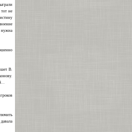
сыграли
 тот не
оистину
воение
е нужна
ершенно
ишет В.
хонову.
...
игроков
ключить
 давала