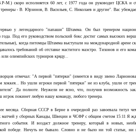
.Р-М.) скоро исполняется 60 лет, с 1977 года он руководит ЦСКА и 
ренеры - В. Юрзинов, В. Васильев, С. Николаев и другие". Вас убеждае
тервью у легендарного "папаши" Штамма. Он был тренером национ
) года. Под его руководством польский бокс достиг самых высоких вер
ительные), когда питомцы Штамма выступали на международной арене с
давалось требований об отставке маститого маэстро. Тихонов и его ком
 или олимпийских турниров кряду...
ворцов отмечал: "А первой "пятерки" (имеется в виду звено Ларионова
м хоккея... Но ушли игроки первой "пятерки" не из клуба, ушли от тре
чителя". Да полноте. Неужели не ясно, что, получив возможность за
 игрок покинет любую нашу команду, любого тренера.
ее месяца. Сборная СССР в Берне в очередной раз завоевала титул ч
 матчей у сборных Канады, Швеции и ЧСФР с общим счетом 15:11 Я жд
тного события. И воздаст должное тренеру, который в новых, необ
кой победе. Ничуть не бывало. Словно и не было ни той статьи, ни