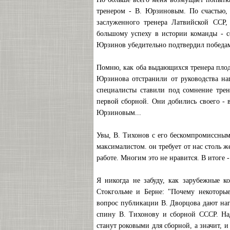
тренером - В. Юрзиновым. По счастью,
заслуженного тренера Латвийской ССР,
большому успеху в истории команды - 
Юрзинов убедительно подтвердил победам
Помню, как оба выдающихся тренера плод
Юрзинова отстранили от руководства на
специалисты ставили под сомнение трен
первой сборной. Они добились своего - 
Юрзиновым...
Увы, В. Тихонов с его бескомпромиссным
максималистом. он требует от нас столь ж
работе. Многим это не нравится. В итоге 
Я никогда не забуду, как зарубежные к
Стокгольме и Берне: "Почему некоторы
вопрос публикации В. Дворцова дают наг
спину В. Тихонову и сборной СССР. Над
станут роковыми для сборной, а значит, и 