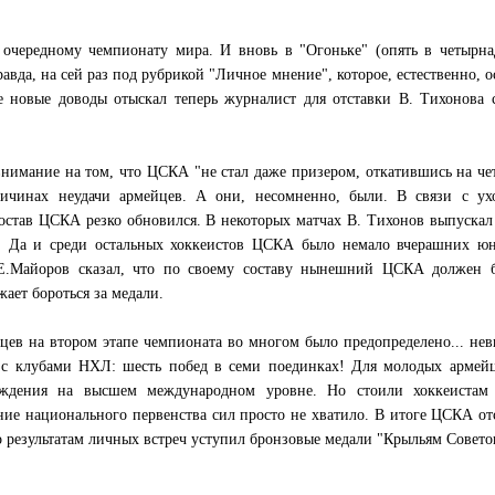
очередному чемпионату мира. И вновь в "Огоньке" (опять в четырна
равда, на сей раз под рубрикой "Личное мнение", которое, естественно, о
 новые доводы отыскал теперь журналист для отставки В. Тихонова 
внимание на том, что ЦСКА "не стал даже призером, откатившись на че
ичинах неудачи армейцев. А они, несомненно, были. В связи с ух
став ЦСКА резко обновился. В некоторых матчах В. Тихонов выпускал
а. Да и среди остальных хоккеистов ЦСКА было немало вчерашних юн
 Е.Майоров сказал, что по своему составу нынешний ЦСКА должен 
жает бороться за медали.
йцев на втором этапе чемпионата во многом было предопределено... не
 с клубами НХЛ: шесть побед в семи поединках! Для молодых армейц
ерждения на высшем международном уровне. Но стоили хоккеиста
ие национального первенства сил просто не хватило. В итоге ЦСКА от
по результатам личных встреч уступил бронзовые медали "Крыльям Совето