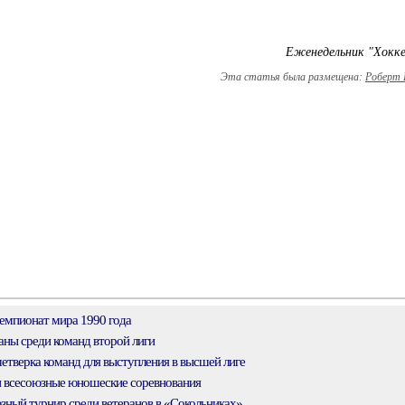
Еженедельник "Хокк
Эта статья была размещена:
Роберт 
мпионат мира 1990 года
ны среди команд второй лиги
етверка команд для выступления в высшей лиге
всесоюзные юношеские соревнования
ный турнир среди ветеранов в «Сокольниках»