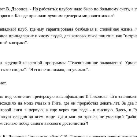
ает В. Дворцов. - Но работать с клубом надо было по большому счету, а э
оторого в Канаде признали лучшим тренером мирового хоккея!
ападный клуб, где ему гарантирована безбедная и спокойная жизнь, 
онов принадлежит к числу людей, для которых такое понятие, как "патри
ный контракт".
ил ведущий известной программы "Телевизионное знакомство" Урмас
ского спорта": "Я его не понимаю, но уважаю".
ает.
ть под сомнение тренерскую квалификацию В.Тихонова. Его становле
ходило на моих глазах в Риге, где он проработал девять лет. За два 
торой лиги в первую, а еще через три года - в высшую. Здесь, в Р
инятую сегодня во всем мире. Да и мог ли тренер, не умеющий "рабо
я столько побед самого высокого достоинства?!
а В. Дворцова "столкнуть лбами" В. Тихонова с другим нашим замеча