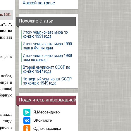
Хоккей на траве
ь 1991
Похожие статьи
"...",
ова на
Итоги чемпионата мира по
хоккею 1991 года
ий все
Итоги чемпионата мира 1990
года в Финляндии
Итоги чемпионата мира 1986
овцев к
года по хоккею
Второй чемпионат СССР по
хоккею 1947 года
 побед,
Четвертый чемпионат СССР
по хоккею 1949 года
 мира и
хонова)
сборную
Поделитесь информацией
Я.Мессенджер
явилась
ВКонтакте
 тогда
рной"?
Одноклассники