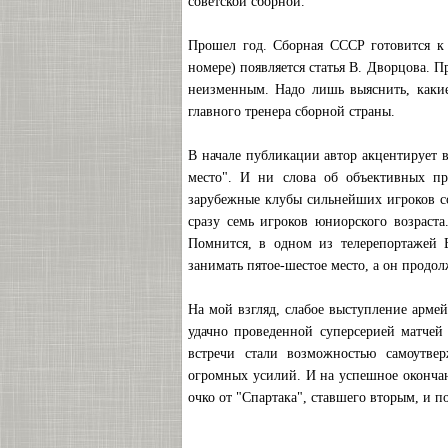
советской сборной.
Прошел год. Сборная СССР готовится к 
номере) появляется статья В. Дворцова. П
неизменным. Надо лишь выяснить, какие
главного тренера сборной страны.
В начале публикации автор акцентирует 
место". И ни слова об объективных пр
зарубежные клубы сильнейших игроков со
сразу семь игроков юниорского возраст
Помнится, в одном из телерепортажей
занимать пятое-шестое место, а он продол
На мой взгляд, слабое выступление арме
удачно проведенной суперсерией матчей
встречи стали возможностью самоутв
огромных усилий. И на успешное окончан
очко от "Спартака", ставшего вторым, и 