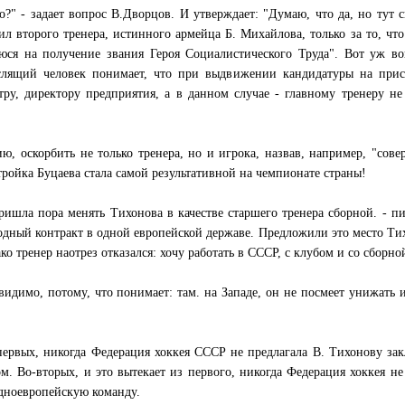
?" - задает вопрос В.Дворцов. И утверждает: "Думаю, что да, но тут 
 второго тренера, истинного армейца Б. Михайлова, только за то, что
юся на получение звания Героя Социалистического Труда". Вот уж в
лящий человек понимает, что при выдвижении кандидатуры на прис
ру, директору предприятия, а в данном случае - главному тренеру н
ю, оскорбить не только тренера, но и игрока, назвав, например, "сов
тройка Буцаева стала самой результативной на чемпионате страны!
ришла пора менять Тихонова в качестве старшего тренера сборной. - п
годный контракт в одной европейской державе. Предложили это место Ти
о тренер наотрез отказался: хочу работать в СССР, с клубом и со сборной
 видимо, потому, что понимает: там. на Западе, он не посмеет унижать 
первых, никогда Федерация хоккея СССР не предлагала В. Тихонову за
. Во-вторых, и это вытекает из первого, никогда Федерация хоккея не
адноевропейскую команду.