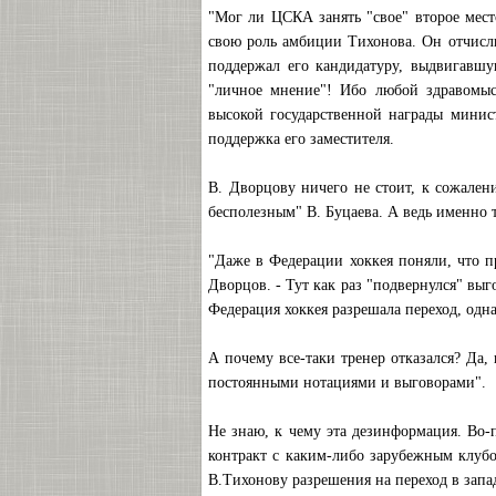
"Мог ли ЦСКА занять "свое" второе место
свою роль амбиции Тихонова. Он отчислил
поддержал его кандидатуру, выдвигавшу
"личное мнение"! Ибо любой здравомыс
высокой государственной награды минист
поддержка его заместителя.
В. Дворцову ничего не стоит, к сожалени
бесполезным" В. Буцаева. А ведь именно 
"Даже в Федерации хоккея поняли, что п
Дворцов. - Тут как раз "подвернулся" вы
Федерация хоккея разрешала переход, однак
А почему все-таки тренер отказался? Да,
постоянными нотациями и выговорами".
Не знаю, к чему эта дезинформация. Во-
контракт с каким-либо зарубежным клубом
В.Тихонову разрешения на переход в зап