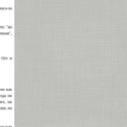
того-то
что "не
отизм",
 Отт в
ние как
года он
иге, он
тать по
тельным