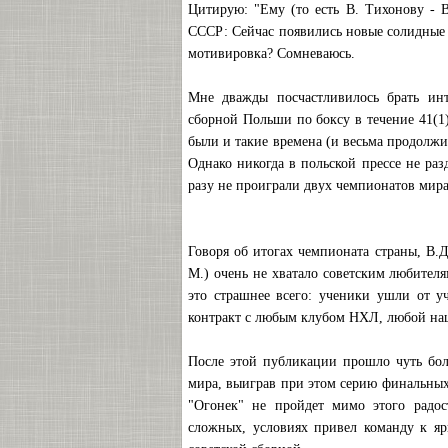
Цитирую: "Ему (то есть В. Тихонову - В
СССР: Сейчас появились новые солидные т
мотивировка? Сомневаюсь.
Мне дважды посчастливилось брать ин
сборной Польши по боксу в течение 41(1
были и такие времена (и весьма продолж
Однако никогда в польской прессе не раз
разу не проиграли двух чемпионатов мира
Говоря об итогах чемпионата страны, В.Д
М.) очень не хватало советским любителя
это страшнее всего: ученики ушли от у
контракт с любым клубом НХЛ, любой наш
После этой публикации прошло чуть бол
мира, выиграв при этом серию финальных
"Огонек" не пройдет мимо этого радос
сложных, условиях привел команду к яр