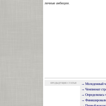
личные амбиции.
ПРЕДЫДУЩИЕ СТАТЬИ
→ Молодежный че
→ Чемпионат стра
→ Определилась ч
→ Финишировали 
→ Первый всесоюз