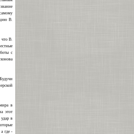
звание
самому
цию В.
 что В.
естные
боты с
ихонова
 Будучи
нерской
мира в
а этот
 удар в
которые
а где -