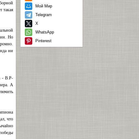
сборной
Мой Мир
т такая
Telegram
X
альной
WhatsApp
шин. Но
Pinterest
кромно.
анда ни
 - В.Р-
нера. А
ключить
емпиона
ал, что
ычайно
 победы