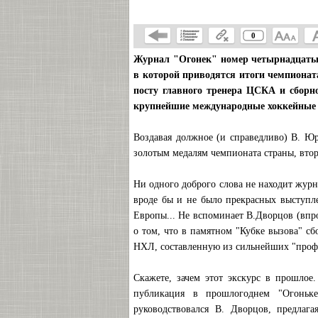
0
Журнал "Огонек" номер четырнадцатый 
в которой приводятся итоги чемпионата
посту главного тренера ЦСКА и сборн
крупнейшие международные хоккейные 
Воздавая должное (и справедливо) В. Юр
золотым медалям чемпионата страны, втор
Ни одного доброго слова не находит журн
вроде бы и не было прекрасных выступл
Европы... Не вспоминает В.Дворцов (впро
о том, что в памятном "Кубке вызова" с
НХЛ, составленную из сильнейших "про
Скажете, зачем этот экскурс в прошлое
публикация в прошлогоднем "Огонь
руководствовался В. Дворцов, предлага