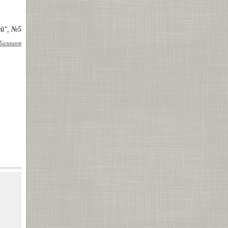
ей", №5
Балашов