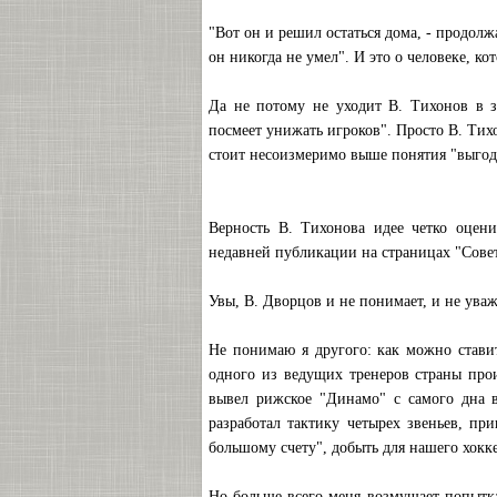
"Вот он и решил остаться дома, - продолж
он никогда не умел". И это о человеке, к
Да не потому не уходит В. Тихонов в з
посмеет унижать игроков". Просто В. Тих
стоит несоизмеримо выше понятия "выгод
Верность В. Тихонова идее четко оцен
недавней публикации на страницах "Совет
Увы, В. Дворцов и не понимает, и не уваж
Не понимаю я другого: как можно стави
одного из ведущих тренеров страны проис
вывел рижское "Динамо" с самого дна в
разработал тактику четырех звеньев, пр
большому счету", добыть для нашего хокке
Но больше всего меня возмущает попытк