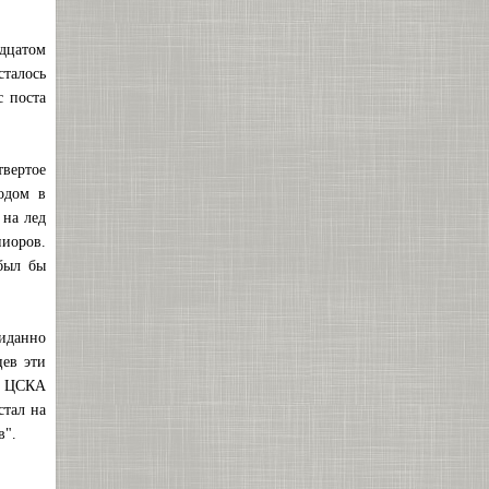
дцатом
сталось
с поста
твертое
одом в
 на лед
иоров.
был бы
виданно
ев эти
м ЦСКА
стал на
в".