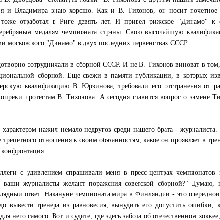
 я и Владимира знаю хорошо. Как и В. Тихонов, он носит почетное 
 тоже отработал в Риге девять лет. И привел рижское "Динамо" к 
серебряным медалям чемпионата страны. Свою высочайшую квалифика
и московского "Динамо" в двух последних первенствах СССР.
отворно сотрудничали в сборной СССР. И не В. Тихонов виноват в том,
циональной сборной. Еще свежи в памяти публикации, в которых изв
ерскую квалификацию В. Юрзинова, требовали его отстранения от ра
вопреки протестам В. Тихонова. А сегодня ставится вопрос о замене Т
 характером нажил немало недругов среди нашего брата - журналиста.
е трепетного отношения к своим обязанностям, какое он проявляет в тре
- конфронтация.
оллеги с удивлением спрашивали меня в пресс-центрах чемпионатов 
е ваши журналисты желают поражения советской сборной?" Думаю, н
лядный ответ. Накануне чемпионата мира в Финляндии - это очередной
о вывести тренера из равновесия, вынудить его допустить ошибки, 
для него самого. Вот и судите, где здесь забота об отечественном хоккее, 