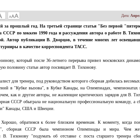
Дата:
Апрел
за прошлый год. На третьей странице статья "Без первой "пятерки
 СССР по хоккею 1990 года и рассуждения автора о работе В. Тихон
ой. Автор публикации В. Дворцов, в течение многих лет освещавш
турниры в качестве корреспондента ТАСС.
зинову, который после 36-летнего перерыва привел московских динам
ую половину статьи автор посвящает В. Тихонову.
алист для тренера, под руководством которого сборная добилась весомых
ений в "Кубке вызова", в Кубке Канады, на Олимпиадах, чемпионатах
чем, как и другие авторы, не жалеющие критических зарядов для В. Ти
борная СССР обыграла не национальную профессиональную команду, а 
фи" Канады, США и Швеции.
. Хорошо, обратимся к более близким временам. К моменту, когда по
ке", сборная СССР была чемпионом Олимпиады и мира. Чем же
я В. Тихонову "подумать об отставке с поста старшего тренера сбо