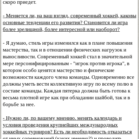
скоро приедет.
- Меняется ли, на ваш взгляд, современный хоккей, каковы
основные тенденции его развития? Становится ли игра
более зрелищной, более интересной или наоборот?
- Я думаю, стиль игры изменился как в плане повышения
мастерства, так и в отношении физических нагрузок и
выносливости. Современный хоккей стал в значительной
мере персонифицированным - "игрок против игрока", в
котором особо ценятся мастерство и физические
возможности каждого члена команды. Одновременно все
должны уметь вести коллективную игру по всему полю в
составе команды. Каждая пятерка должна быть готова к
весьма плотной игре как при обладании шайбой, так и в
борьбе за нее.
- Нужно ли, по вашему мнению. менять календарь и
условия проведения крупнейших международных
хоккейных турниров? Есть ли необходимость отказаться
от иных соревнований (каких именно?) и проводить