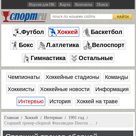
Версия для ПК
Карта
Контакты
Поиск
НАЙТИ
Футбол
Хоккей
Баскетбол
Бокс
Л.атлетика
Велоспорт
Гимнастика
Остальные
Чемпионаты
Хоккейные стадионы
Команды
Хоккеисты
Хоккейные новости
Информация
Интервью
История
Хоккей на траве
Главная
Хоккей
Интервью
1991 год
Старший тренер сборной Финляндии Пентти …