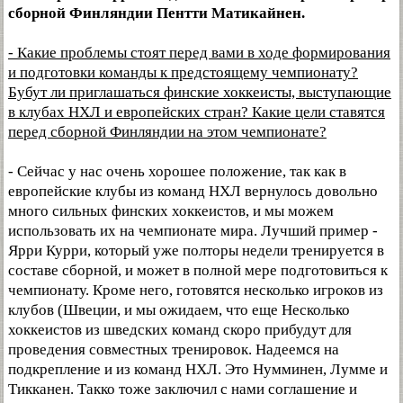
сборной Финляндии Пентти Матикайнен.
- Какие проблемы стоят перед вами в ходе формирования
и подготовки команды к предстоящему чемпионату?
Бубут ли приглашаться финские хоккеисты, выступающие
в клубах НХЛ и европейских стран? Какие цели ставятся
перед сборной Финляндии на этом чемпионате?
- Сейчас у нас очень хорошее положение, так как в
европейские клубы из команд НХЛ вернулось довольно
много сильных финских хоккеистов, и мы можем
использовать их на чемпионате мира. Лучший пример -
Ярри Курри, который уже полторы недели тренируется в
составе сборной, и может в полной мере подготовиться к
чемпионату. Кроме него, готовятся несколько игроков из
клубов (Швеции, и мы ожидаем, что еще Несколько
хоккеистов из шведских команд скоро прибудут для
проведения совместных тренировок. Надеемся на
подкрепление и из команд НХЛ. Это Нумминен, Лумме и
Тикканен. Такко тоже заключил с нами соглашение и