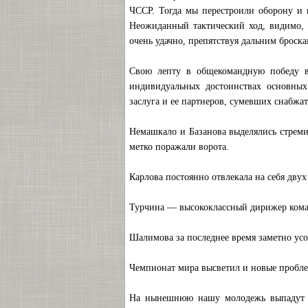
ЧССР. Тогда мы перестроили оборону и
Неожиданный тактический ход, видимо, 
очень удачно, препятствуя дальним броск
Свою лепту в общекомандную победу вн
индивидуальных достоинствах основных
заслуга и ее партнеров, сумевших снабжат
Немашкало и Базанова выделялись стреми
метко поражали ворота.
Карлова постоянно отвлекала на себя двух
Турчина — высококлассный дирижер коман
Шалимова за последнее время заметно усо
Чемпионат мира высветил и новые пробле
На нынешнюю нашу молодежь выпадут ос