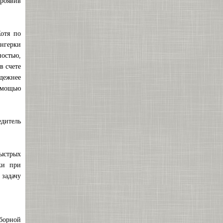
роявив
отя по
нгерки
остью,
в счете
адежнее
помощью
едитель
ыстрых
ки при
 задачу
борной