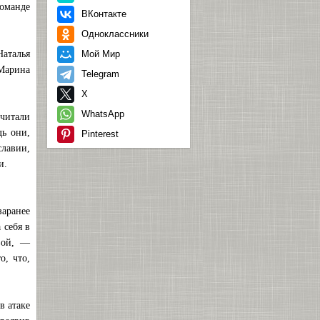
команде
ВКонтакте
Одноклассники
Наталья
Мой Мир
Марина
Telegram
X
WhatsApp
считали
дь они,
Pinterest
славии,
и.
аранее
 себя в
вой, —
о, что,
в атаке