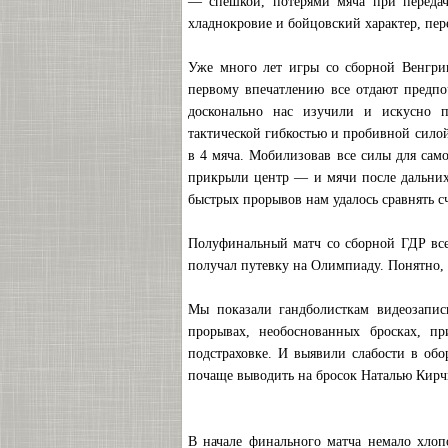
— спешкой, потерями мяча при передач
хладнокровие и бойцовский характер, пер
Уже много лет игры со сборной Венгрии
первому впечатлению все отдают предп
досконально нас изучили и искусно п
тактической гибкостью и пробивной силой
в 4 мяча. Мобилизовав все силы для сам
прикрыли центр — и мячи после дальних
быстрых прорывов нам удалось сравнять сч
Полуфинальный матч со сборной ГДР все
получал путевку на Олимпиаду. Понятно, 
Мы показали гандболисткам видеозапис
прорывах, необоснованных бросках, п
подстраховке. И выявили слабости в обо
почаще выводить на бросок Наталью Кирч
В начале финального матча немало хлоп