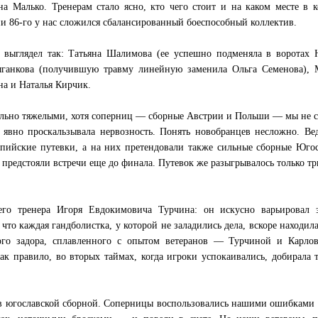
а Малько. Тренерам стало ясно, кто чего стоит и на каком месте в 
ни 86-го у нас сложился сбалансированный боеспособный коллектив.
 выглядел так: Татьяна Шалимова (ее успешно подменяла в воротах 
ганкова (получившую травму линейную заменила Ольга Семенова), 
на и Наталья Кирчик.
ольно тяжелыми, хотя соперниц — сборные Австрии и Польши — мы не 
явно проскальзывала нервозность. Понять новобранцев несложно. Ве
мпийские путевки, а на них претендовали также сильные сборные Юго
редстояли встречи еще до финала. Путевок же разыгрывалось только тр
его тренера Игоря Евдокимовича Турчина: он искусно варьировал з
что каждая гандболистка, у которой не заладились дела, вскоре находила
ого задора, сплавленного с опытом ветеранов — Турчиной и Карло
ак правило, во вторых таймах, когда игроки успокаивались, добирала т
ив югославской сборной. Соперницы воспользовались нашими ошибками 