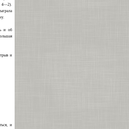
 4—2).
сыграла
ну.
ь и об
ольшая
отрыв и
.
ься, и