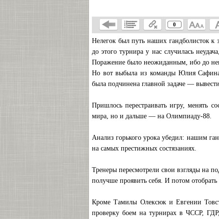
0
Нелегок был путь наших гандболисток к з
до этого турнира у нас случилась неудач
Поражение было неожиданным, ибо до нег
Но вот выбыла из команды Юлия Сафина,
была подчинена главной задаче — вывест
Пришлось перестраивать игру, менять со
мира, но и дальше — на Олимпиаду-88.
Анализ горького урока убедил: нашим ган
на самых престижных состязаниях.
Тренеры пересмотрели свои взгляды на п
получше проявить себя. И потом отобрать
Кроме Тамилы Олексюк и Евгении Товст
проверку боем на турнирах в ЧССР, ГДР