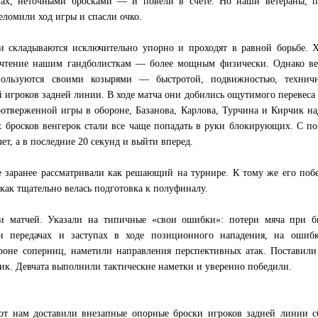
ах, неточными бросками — и повели в счете. Но наши ветераны, п
еломили ход игры и спасли очко.
 складываются исключительно упорно и проходят в равной борьбе. Х
очтение нашим гандболисткам — более мощным физически. Однако ве
ользуются своими козырями — быстротой, подвижностью, техничн
 игроков задней линии. В ходе матча они добились ощутимого перевеса 
оотверженной игры в обороне, Базанова, Карлова, Турчина и Кирчик н
 бросков венгерок стали все чаще попадать в руки блокирующих. С 
ет, а в последние 20 секунд и выйти вперед.
 заранее рассматривали как решающий на турнире. К тому же его поб
как тщательно велась подготовка к полуфиналу.
и матчей. Указали на типичные «свои ошибки»: потери мяча при б
ри передачах и заступах в ходе позиционного нападения, на ошиб
роне соперниц, наметили направления перспективных атак. Поставили
ик. Девчата выполнили тактические наметки и уверенно победили.
от нам доставили внезапные опорные броски игроков задней линии с