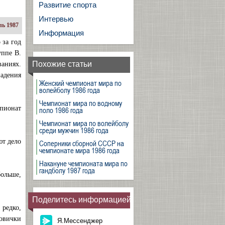
Развитие спорта
Интервью
ь 1987
Информация
 за год
уппе В.
Похожие статьи
ваниях.
падения
Женский чемпионат мира по
волейболу 1986 года
Чемпионат мира по водному
мпионат
поло 1986 года
Чемпионат мира по волейболу
среди мужчин 1986 года
ют дело
Соперники сборной СССР на
чемпионате мира 1986 года
Накануне чемпионата мира по
гандболу 1987 года
больше,
Поделитесь информацией
редко,
овички
Я.Мессенджер