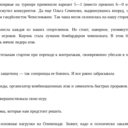
 впервые на турнире применили вариант 5—1 (вместо прежних 6—0 и
смутил конкуренток. Да еще Ольга Семенова, выдвинувшись вперед, 
ам гандболисток Чехословакии. Так чаша весов склонилась на нашу сторо
есла каждая из наших спортсменок. Но стоит, наверное, упомянут
 игроков. Кирчик стала лучшим бомбардиром чемпионата. В этом б
ь мячом лидера атак.
тельным стартом при переходе к контратакам, своевременно убегали в 
 защитниц — так соперницы ее боялись. И все равно забрасывала.
ды, организатор комбинационных атак и зачинатель быстрых прорывов
вершенствовала свою игру.
мы, которые нам предстоит решить.
новные нагрузки на Олимпиаде. Значит, надо и психически закалят