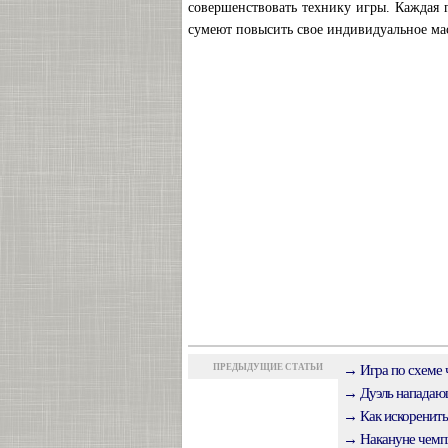
совершенствовать технику игры. Каждая г
сумеют повысить свое индивидуальное мас
ПРЕДЫДУЩИЕ СТАТЬИ
→ Игра по схеме 
→ Дуэль нападающ
→ Как искоренить
→ Накануне чемпи