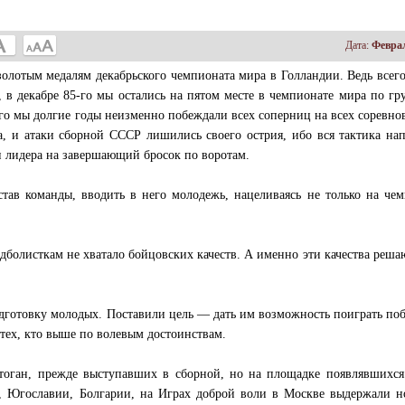
Дата:
Феврал
олотым медалям декабрьского чемпионата мира в Голландии. Ведь всего
а, в декабре 85-го мы остались на пятом месте в чемпионате мира по гр
о мы долгие годы неизменно побеждали всех соперниц на всех соревно
 и атаки сборной СССР лишились своего острия, ибо вся тактика на
и лидера на завершающий бросок по воротам.
став команды, вводить в него молодежь, нацеливаясь не только на че
дболисткам не хватало бойцовских качеств. А именно эти качества реша
одготовку молодых. Поставили цель — дать им возможность поиграть по
 тех, кто выше по волевым достоинствам.
оган, прежде выступавших в сборной, но на площадке появлявшихся 
, Югославии, Болгарии, на Играх доброй воли в Москве выдержали н