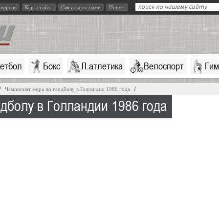
 версия
Карта сайта
Связаться с нами
Поиск:
кетбол
Бокс
Л.атлетика
Велоспорт
Гим
Чемпионат мира по гандболу в Голландии 1986 года
дболу в Голландии 1986 года