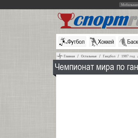
Мобильная
Футбол
Хоккей
Бас
Главная
Остальные
Гандбол
1987 год
Чемпионат мира по ган