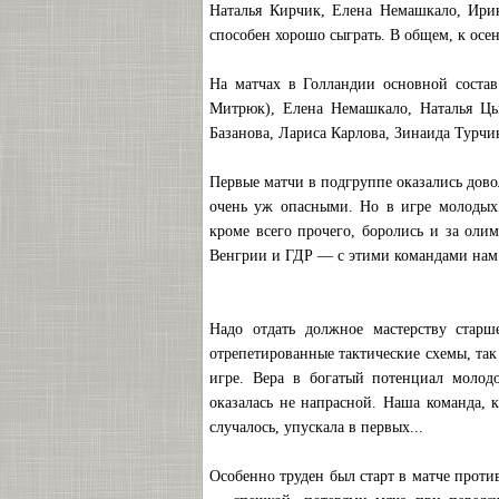
Наталья Кирчик, Елена Немашкало, Ирин
способен хорошо сыграть. В общем, к осе
На матчах в Голландии основной состав
Митрюк), Елена Немашкало, Наталья Цы
Базанова, Лариса Карлова, Зинаида Турчи
Первые матчи в подгруппе оказались дов
очень уж опасными. Но в игре молодых 
кроме всего прочего, боролись и за оли
Венгрии и ГДР — с этими командами нам п
Надо отдать должное мастерству старш
отрепетированные тактические схемы, так 
игре. Beра в богатый потенциал молод
оказалась не напрасной. Наша команда, к
случалось, упускала в первых...
Особенно труден был старт в матче прот