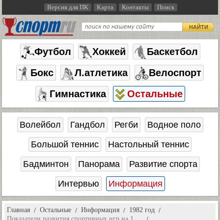
Версия для ПК
Карта
Контакты
Поиск
НАЙТИ
Футбол
Хоккей
Баскетбол
Бокс
Л.атлетика
Велоспорт
Гимнастика
Остальные
Волейбол
Гандбол
Регби
Водное поло
Большой теннис
Настольный теннис
Бадминтон
Панорама
Развитие спорта
Интервью
Информация
Главная
Остальные
Информация
1982 год
Показатели развития спортивных игр на 1 …