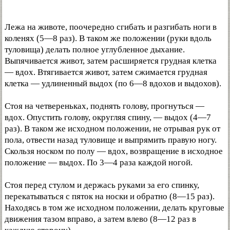
Лежа на животе, поочередно сгибать и разгибать ноги в
коленях (5—8 раз). В таком же положении (руки вдоль
туловища) делать полное углубленное дыхание.
Выпячивается живот, затем расширяется грудная клетка
— вдох. Втягивается живот, затем сжимается грудная
клетка — удлиненный выдох (по 6—8 вдохов и выдохов).
Стоя на четвереньках, поднять голову, прогнуться —
вдох. Опустить голову, округляя спину, — выдох (4—7
раз). В таком же исходном положении, не отрывая рук от
пола, отвести назад туловище и выпрямить правую ногу.
Скользя носком по полу — вдох, возвращение в исходное
положение — выдох. По 3—4 раза каждой ногой.
Стоя перед стулом и держась руками за его спинку,
перекатываться с пяток на носки и обратно (8—15 раз).
Находясь в том же исходном положении, делать круговые
движения тазом вправо, а затем влево (8—12 раз в