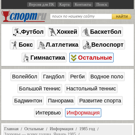
Версия для ПК
Карта
Контакты
Поиск
НАЙТИ
Футбол
Хоккей
Баскетбол
Бокс
Л.атлетика
Велоспорт
Гимнастика
Остальные
Волейбол
Гандбол
Регби
Водное поло
Большой теннис
Настольный теннис
Бадминтон
Панорама
Развитие спорта
Интервью
Информация
Главная
Остальные
Информация
1985 год
Здоровье — всему голова. Январь 1985