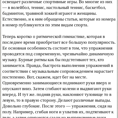
освещает различные спортивные игры. Во многие из них
— в волейбол, теннис, настольный теннис, баскетбол,
бадминтон, травяной хоккей играют и женщины.
Естественно, и к ним обращены статьи, которые из номера
в номер публикуются по этим видам спорта.
Теперь коротко о ритмической гимнастике, которая в
последнее время приобретает все большую популярность.
Ее основная особенность состоит в том, что упражнения
проводятся под современную, чрезвычайно динамичную
музыку. Бурные ритмы как бы подстегивают тех, кто
занимается. Правда, быстрота выполнения упражнений в
соответствии с музыкальным сопровождением нарастает
постепенно. Вот, скажем, идет бег на месте.
Одновременно занимающиеся поднимают руки вверх и
опускают вниз. Затем сгибают колени и выдвигают руки
вперед. И тут же. подняв руки, наклоняют туловище то в
левую, то в правую сторону. Делают различные выпады.
Довольно глубокие. После этого — упражнения, сидя на
полу. Например, сгибая ноги и ухватив их, подтягивают к
телу, а затем опираются сзади на выпрямленные руки.