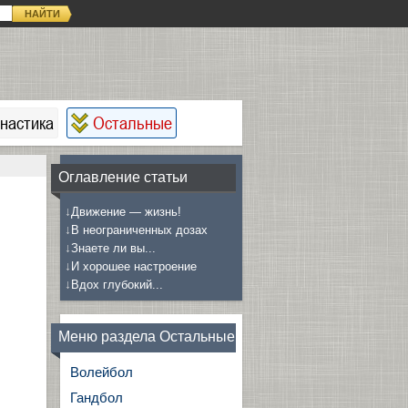
НАЙТИ
настика
Остальные
Оглавление статьи
↓
Движение — жизнь!
↓
В неограниченных дозах
↓
Знаете ли вы...
↓
И хорошее настроение
↓
Вдох глубокий...
Меню раздела Остальные
Волейбол
Гандбол