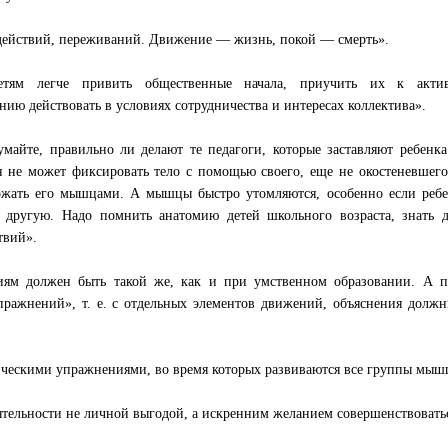
действий, переживаний. Движение — жизнь, покой — смерть».
ям легче привить общественные начала, приучить их к актив
нию действовать в условиях сотрудничества и интересах коллектива».
майте, правильно ли делают те педагоги, которые заставляют ребенка
 не может фиксировать тело с помощью своего, еще не окостеневшего
ржать его мышцами. А мышцы быстро утомляются, особенно если ребе
 другую. Надо помнить анатомию детей школьного возраста, знать д
твий».
ям должен быть такой же, как и при умственном образовании. А п
пражнений», т. е. с отдельных элементов движений, объяснения долж
ческими упражнениями, во время которых развиваются все группы мыш
тельности не личной выгодой, а искренним желанием совершенствовать