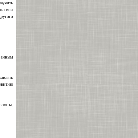
научить
ть свои
ругого
ванным
равлять
звитию
смяты,