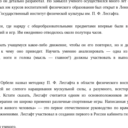
о он детально разработал. Но замысел ученого осуществился много лет 
ных им курсов воспитателей физического образования был открыт в Лен
Государственный институт физической культуры им. П. Ф. Лесгафта.
ии, где наряду с общеобразовательными предметами впервые были в
й и игр. Им ежедневно отводилось около полутора часов.
зать учащемуся какое-либо движение, чтобы он его повторил, но и д
и к чему оно приводит. Научить умению анализировать — одна из
ки, ноги и голова (мысль — главное!) должны участвовать в выпо
Орбели назвал методику П. Ф. Лесгафта в области физического восп
ей не слепого наращивания мускульной силы, а разумного, всестор
а. Кстати сказать, Лесгафт считается одним из основоположников л
 терапии он широко применял различные спортивные игры. Написанная
ия живого человека» — это первое отечественное руководство по вра
жнениями. Лесгафт участвовал в создании первого в России кабинета ги
 ученого.