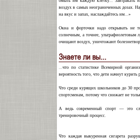
омыть им каждую клетку... Завтракать н
воздух в самых неограниченных дозах. На
на вкус и запах, наслаждайтесь им...»
Окна и форточки надо открывать не то
солнечным, а точнее, ультрафиолетовым л
очищают воздух, уничтожают болезнетвор
Знаете ли вы...
...что по статистике Всемирной органи
вероятность того, что дети начнут курить
Что среди курящих школьников до 30 про
спортсменам, потому что снижает не толь
А ведь современный спорт — это сло
тренировочный процесс.
Что каждая выкуренная сигарета разру