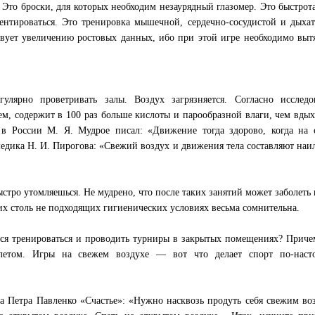
 Это броски, для которых необходим незаурядный глазомер. Это быстрота
ентироваться. Это тренировка мышечной, сердечно-сосудистой и дыха
ствует увеличению ростовых данных, ибо при этой игре необходимо выт
улярно проветривать залы. Воздух загрязняется. Согласно исследо
ем, содержит в 100 раз больше кислоты и парообразной влаги, чем вды
 в России М. Я. Мудрое писал: «Движение тогда здорово, когда на 
 медика Н. И. Пирогова: «Свежий воздух и движения тела составляют на
быстро утомляешься. Не мудрено, что после таких занятий может заболеть 
ких столь не подходящих гигиенических условиях весьма сомнительна.
ся тренироваться и проводить турниры в закрытых помещениях? Приче
 летом. Игры на свежем воздухе — вот что делает спорт по-наст
а Петра Павленко «Счастье»: «Нужно насквозь продуть себя свежим во