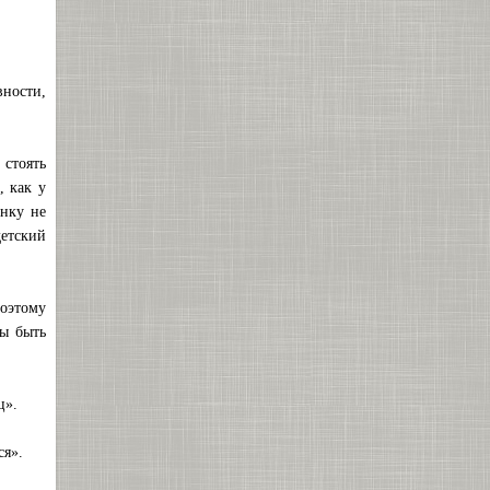
ности,
 стоять
, как у
нку не
етский
оэтому
ны быть
ц».
ся».