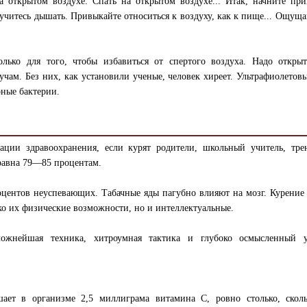
а открытом воздухе. Спать на открытом воздухе... Итак, начните пр
учитесь дышать. Привыкайте относиться к воздуху, как к пище... Ощуща
лько для того, чтобы избавиться от спертого воздуха. Надо открыт
учам. Без них, как установили ученые, человек хиреет. Ультрафиолетов
ные бактерии.
зации здравоохранения, если курят родители, школьный учитель, тре
 равна 79—85 процентам.
центов неуспевающих. Табачные яды пагубно влияют на мозг. Курение
ко их физические возможности, но и интеллектуальные.
жнейшая техника, хитроумная тактика и глубоко осмысленный у
шает в организме 2,5 миллиграма витамина С, ровно столько, сколь