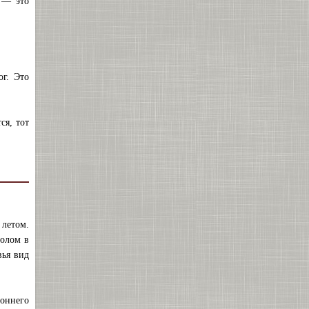
р — это
ог. Это
ся, тот
летом.
болом в
вья вид
роннего