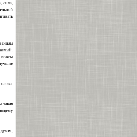
, сила,
тельной
ягивать
ваниям
хаемый.
свежем
илучшие
голова.
м такая
оящему
здухом,