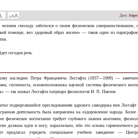
Дата:
Апрел
 человек смолоду заботился о своем физическом совершенствовании, 
кой помощи, вел здоровый образ жизни» — таков один из параграфов
тии.
дет сегодня речь.
скому наследию Петра Францевича Лесгафта (1837—1909) — замечате
врача, гигиениста, основоположника научной системы физического восп
» — так назвал Лесгафта патриарх физиологов И. П. Павлов.
атно подвергавшийся преследованиям царского самодержа вия Лесгафт
гранная деятельность была направлена на оздоровление народа. Более 
ое физическое воспитание требует глубокого знания анатомии, физио
тие должны идти в ногу, параллельно, ибо это основа гармоничного р
фт предлагал учредить специальное учебное заведение — Центр