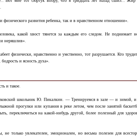
.. Вот мне тот сюртук впору, что я тридцать лет назад сшил... Жи
.
 физического развития ребенка, так и в нравственном отношении».
еловека, какой хвост тянется за каждым его следом. Не поднимает н
ни неряшлив».
лабеет физически, нравственно и умственно, тот разрушается. Кто трудит
 бодрость и ясность духа».
ть и такое.
ковский школьник Ю. Пикалкин. — Тренируемся в зале — и зимой, и 
 лыжной прогулки или купания в реке летом, чем после занятий баскет
ыть, переключиться на какой-нибудь другой, более полезный для здоро
ы, не только увлекателен, эмоционален, но весьма полезен для всесто