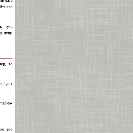
инимать
йте его
ь путь
ые лучи
нер, то
 вредит
чебно-
ко его