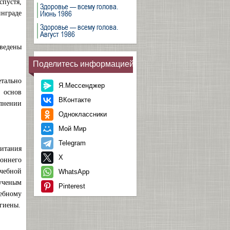
спустя,
Здоровье — всему голова.
Июнь 1986
инграде
Здоровье — всему голова.
Август 1986
ведены
Поделитесь информацией
етально
Я.Мессенджер
 основ
ВКонтакте
лнении
Одноклассники
Мой Мир
Telegram
итания
X
оннего
ечебной
WhatsApp
 ученым
Pinterest
чебному
гиены.