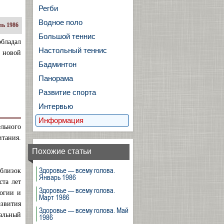
Регби
Водное поло
ь 1986
Большой теннис
обладал
Настольный теннис
 новой
Бадминтон
Панорама
Развитие спорта
Интервью
Информация
льного
итания.
Похожие статьи
Здоровье — всему голова.
 близок
Январь 1986
ста лет
Здоровье — всему голова.
логии и
Март 1986
азвития
Здоровье — всему голова. Май
альный
1986