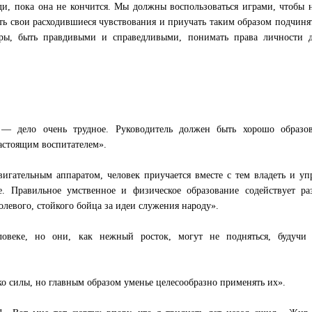
и, пока она не кончится. Мы должны воспользоваться играми, чтобы 
ать свои расходившиеся чувствования и приучать таким образом подчиня
гры, быть правдивыми и справедливыми, понимать права личности д
 — дело очень трудное. Руководитель должен быть хорошо образо
настоящим воспитателем».
вигательным аппаратом, человек приучается вместе с тем владеть и уп
. Правильное умственное и физическое образование содействует ра
левого, стойкого бойца за идеи служения народу».
веке, но они, как нежный росток, могут не подняться, будучи 
ко силы, но главным образом уменье целесообразно применять их».