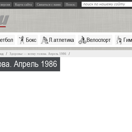
 версия
Карта сайта
Связаться с нами
Поиск:
кетбол
Бокс
Л.атлетика
Велоспорт
Гим
год
Здоровье — всему голова. Апрель 1986
ова. Апрель 1986