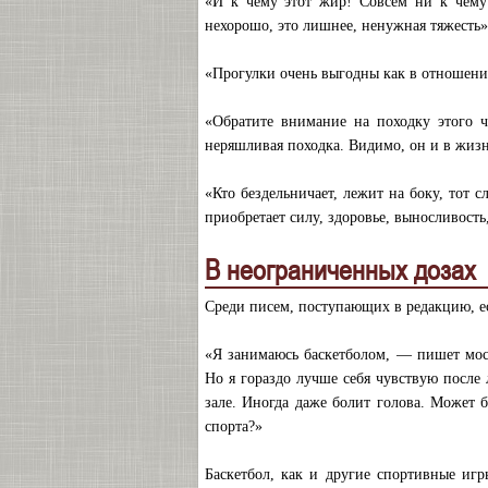
«И к чему этот жир! Совсем ни к чему!
нехорошо, это лишнее, ненужная тяжесть»
«Прогулки очень выгодны как в отношении
«Обратите внимание на походку этого ч
неряшливая походка. Видимо, он и в жиз
«Кто бездельничает, лежит на боку, тот с
приобретает силу, здоровье, выносливость,
В неограниченных дозах
Среди писем, поступающих в редакцию, ес
«Я занимаюсь баскетболом, — пишет мос
Но я гораздо лучше себя чувствую после
зале. Иногда даже болит голова. Может б
спорта?»
Баскетбол, как и другие спортивные игр