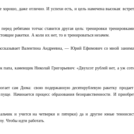
е хорошо, даже отлично. И успехи есть, и цель намечена высокая: встрет
о перед ребятами тотчас ставится другая цель: тренировки тренировка
тоящие ракетки. А коли их нет, то и тренироваться незачем.
ссказывает Валентина Андреевна, — Юрий Ефимович со мной занимат
ок папа, каменщик Николай Григорьевич: «Двухсот рублей нет, а уж сот
огает сам Дима: свою подержанную десятирублевую ракетку продает 
 пуще. Начинается процесс образования безнравственности. И приобре
альчик и учится на четверки и пятерки) да и другие юные теннисис
лу. Чтобы идти работать.