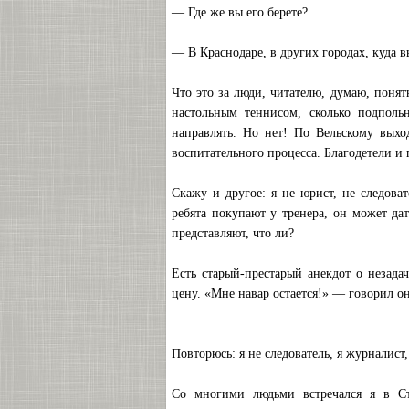
— Где же вы его берете?
— В Краснодаре, в других городах, куда в
Что это за люди, читателю, думаю, поня
настольным теннисом, сколько подполь
направлять. Но нет! По Вельскому выхо
воспитательного процесса. Благодетели и 
Скажу и другое: я не юрист, не следова
ребята покупают у тренера, он может да
представляют, что ли?
Есть старый-престарый анекдот о незада
цену. «Мне навар остается!» — говорил он
Повторюсь: я не следователь, я журналист,
Со многими людьми встречался я в Ст