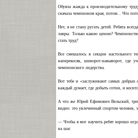
Обуяла жажда к производительному труду?
сначала чемпионом края, потом... Что пот
Нет, я не стану ругать детей. Ребята все
лавры. Только какою ценою? Чемпионств
стать труд?
Все смешалось в секции настольного те
наперекосяк, шиворот-навыворот, где у
чемпионского лидерства.
Вот тебе и «заслуживают самых добрых с
каждый думает, где добыть сотни, и коситс
А что же Юрий Ефимович Вельский, трен
видно: это увлеченный спортом человек, 
— Чтобы я мог научить ребят хорошо игра
на шаг.