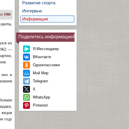
Развитие спорта
Интервью
ст 1986
Информация
цветы,
Поделитесь информацией
ался их
Я.Мессенджер
 1962 —
артии,
ВКонтакте
ром.
Одноклассники
Мой Мир
 оно и
 нашим
Telegram
X
WhatsApp
 больше
Pinterest
ощадки,
х видов
ом году