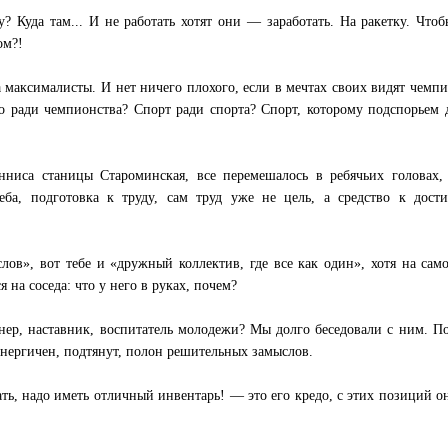
 Куда там... И не работать хотят они — заработать. На ракетку. Чтоб
ом?!
гда максималисты. И нет ничего плохого, если в мечтах своих видят чемп
о ради чемпионства? Спорт ради спорта? Спорт, которому подспорьем
нниса станицы Староминская, все перемешалось в ребячьих головах,
чеба, подготовка к труду, сам труд уже не цель, а средство к дос
лов», вот тебе и «дружный коллектив, где все как один», хотя на сам
я на соседа: что у него в руках, почем?
ер, наставник, воспитатель молодежи? Мы долго беседовали с ним. П
энергичен, подтянут, полон решительных замыслов.
ть, надо иметь отличный инвентарь! — это его кредо, с этих позиций 