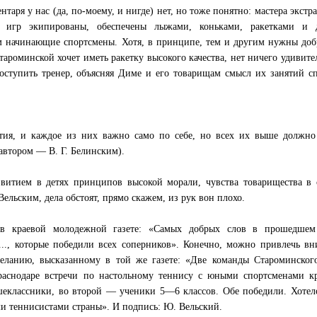
аря у нас (да, по-моему, и нигде) нет, но тоже понятно: мастера экстра
 игр экипированы, обеспечены лыжами, коньками, ракетками и 
 начинающие спортсмены. Хотя, в принципе, тем и другим нужны доб
тароминской хочет иметь ракетку высокого качества, нет ничего удивите
поступить тренер, объясняя Диме и его товарищам смысл их занятий с
тия, и каждое из них важно само по себе, но всех их выше должно 
автором — В. Г. Белинским).
звитием в детях принципов высокой морали, чувства товарищества в
ельским, дела обстоят, прямо скажем, из рук вон плохо.
 в краевой молодежной газете: «Самых добрых слов в прошедшем
а..., которые победили всех соперников». Конечно, можно привлечь в
еланию, высказанному в той же газете: «Две команды Староминског
аснодаре встречи по настольному теннису с юными спортсменами кр
шеклассники, во второй — ученики 5—6 классов. Обе победили. Хотел
ми теннисистами страны». И подпись: Ю. Вельский.