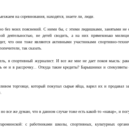
ыезжаем на соревнования, находятся, знаете ли, люди.
тно без моих пояснений. С ними бы, с этими людишками, занятыми не 
ной деятельностью, не детей сводить, а на них прямехонько милици
дит, что они тоже являются активными участниками спортивно-техни
попечители, так сказать.
тель, я спортивный журналист. И все же мне не дает покоя мысль: рак
ть ее и в рассрочку... Откуда такие кредиты? Барышники и спекулянты
чливом торговце, который покупал сырые яйца, варил их и продавал з
.
 но все же думаю, что в данном случае тоже есть какой-то «навар», и пог
ароминской: с работниками школы, спортивных, культурных органи