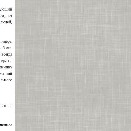
едующий
ем, нет
 людей,
лидеры
к более
 всегда
езды на
коннику
еменной
льного
 что за
ученное