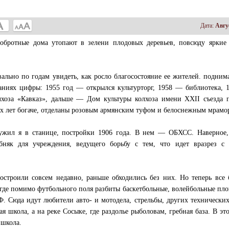
Дата:
Авгу
обротные дома утопают в зелени плодовых деревьев, повсюду яркие 
ально по годам увидеть, как росло благосостояние ее жителей. подним
даниях цифры: 1955 год — открылся культурторг, 1958 — библиотека,
хоза «Кавказ», дальше — Дом культуры колхоза имени XXII съезда п
х лет богаче, отделаны розовым армянским туфом и белоснежным мрамо
ружил я в станице, постройки 1906 года. В нем — ОБХСС. Наверное,
бняк для учреждения, ведущего борьбу с тем, что идет вразрез с
остроили совсем недавно, раньше обходились без них. Но теперь все
. где помимо футбольного поля разбиты баскетбольные, волейбольные пл
 Сюда идут любители авто- и мотодела, стрельбы, других технически
я школа, а на реке Сосыке, где раздолье рыболовам, гребная база. В эт
 школа.