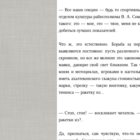
— Все наши секции — будь то спортивны
отделом культуры райисполкома В. А. Сок
такого: это — мое, это — твое, меня не 
добиться лучших показателей.
Что ж, это естественно. Борьба за п
выявляются постоянно: пусть различного
скромном, но все же явление это закономе
маяки, дающие свой свет ближним. Так ч
конях и мотоциклах, игроками в настоль
иметь ахалтекинского скакуна стоимость
марки, стрелку — такую винтовку, каку
тенниса — ракетку из...
— Стоп, стоп! — воскликнет читатель. — 
ракетки из?..
Да, признаться, сам чувствую, что-то н