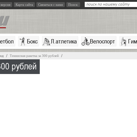
 версия
Карта сайта
Связаться с нами
Поиск:
кетбол
Бокс
Л.атлетика
Велоспорт
Гим
год
Теннисная ракетка за 300 рублей
300 рублей