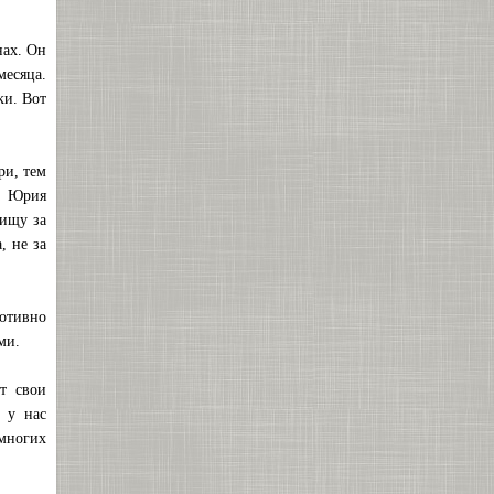
нах. Он
месяца.
ки. Вот
ри, тем
ра Юрия
рищу за
, не за
ротивно
ми.
т свои
и у нас
 многих