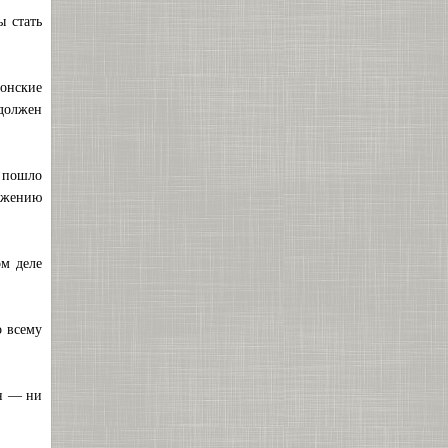
ы стать
ионские
 должен
 пошло
тижению
ом деле
о всему
он — ни