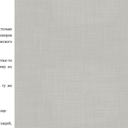
столько
онеров
ческого
етки-то
 ему их
а ту же
уще.
заций,