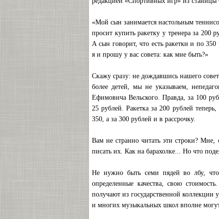
редакцией «Спортивных игр» из станицы 
«Мой сын занимается настольным теннисо
просит купить ракетку у тренера за 200 р
А сын говорит, что есть ракетки и по 350
я и прошу у вас совета: как мне быть?»
Скажу сразу: не дождавшись нашего совет
более детей, мы не указываем, непедаг
Ефимовича Вельского. Правда, за 100 ру
25 рублей. Ракетка за 200 рублей теперь,
350, а за 300 рублей и в рассрочку.
Вам не странно читать эти строки? Мне
писать их. Как на барахолке... Но что под
Не нужно быть семи пядей во лбу, что
определенные качества, свою стоимость
получают из государственной коллекции 
и многих музыкальных школ вполне могут