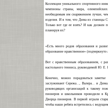
Коллекции уникального спортивного инвент
чемпионы страны, мира, олимпийских
необходимым им снаряжением лучше, чем
изделия. И в том, что Дима из станицы С
Только вот где ее взять? И как должен 
планируя их?
«Есть много родов образования и разви
образование нравственное» (подчеркнуто 
Вот с нравственным образованием, с ра
настольного тенниса, руководимой Ю. Е. В
Конечно, можно порадоваться заметке
заслуживают Сережа..., Валера... и Дим
руководящих организаций к такому пож
пионеров и школьников проводили в Кр
Дворца пионеров. В первой играли стар
чтобы наши ребята встретились с ведущи