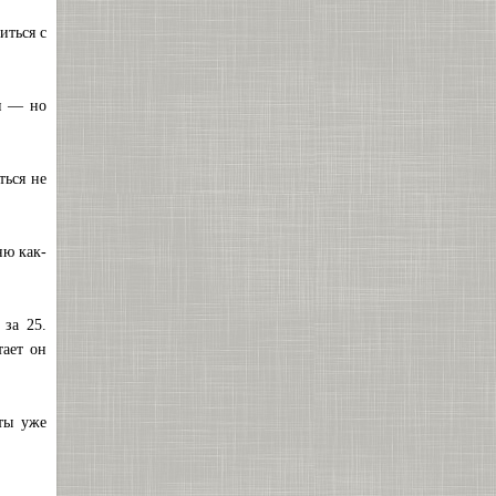
иться с
ми — но
ься не
ню как-
за 25.
тает он
ты уже