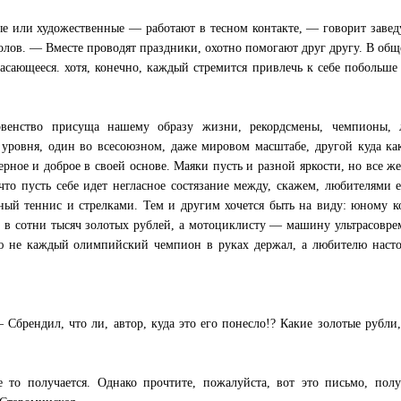
е или художественные — работают в тесном контакте, — говорит зав
олов. — Вместе проводят праздники, охотно помогают друг другу. В общ
касающееся. хотя, конечно, каждый стремится привлечь к себе побольше
ервенство присуща нашему образу жизни, рекордсмены, чемпионы, 
 уровня, один во всесоюзном, даже мировом масштабе, другой куда ка
рное и доброе в своей основе. Маяки пусть и разной яркости, но все же
то пусть себе идет негласное состязание между, скажем, любителями 
ный теннис и стрелками. Тем и другим хочется быть на виду: юному 
ю в сотни тысяч золотых рублей, а мотоциклисту — машину ультрасовр
ю не каждый олимпийский чемпион в руках держал, а любителю насто
Сбрендил, что ли, автор, куда это его понесло!? Какие золотые рубли,
е то получается. Однако прочтите, пожалуйста, вот это письмо, пол