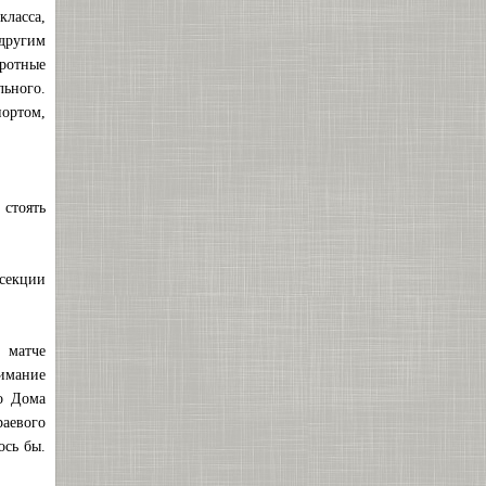
класса,
другим
ротные
льного.
портом,
стоять
 секции
 матче
нимание
о Дома
аевого
ось бы.