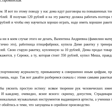
Староминская.
м. И вот по этому поводу у нас дома идут разговоры на повышенных то
ублей. Я получаю 120 рублей и на эту ракетку должна работать полтора 
 рублей и чтобы ему научиться хорошо играть, надо иметь хорошие ракет
а ни в коем случае этого не делать, Валентина Андреевна (фамилию мате
огично это), работница птицефабрики, купила Диме ракетку у трене
блей. Свою старую ракетку, купленную за 10 рублей, Дима продал това
 кажется, у Сережи, а ту, которая стоит 350 рублей, купил Миша, правда
, спортивному журналисту, привыкшему к совершенно иным цифрам, п
елаешь, надо. Так вот давайте разберемся сначала с этими самыми ракетка
бы уяснить простую истину: всякое творение рук человеческих имее
. И каждому, очевидно, яснее ясного: скрипку, допустим, Страдивар
уникальных музыкальных инструментов выдающиеся артисты, а ученики
 обойтись и теми, что запущены в серийное производство.