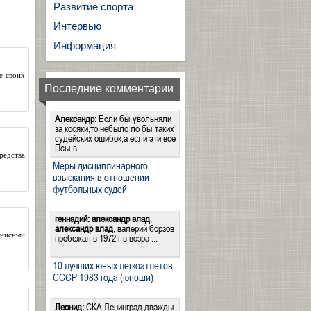
Развитие спорта
Интервью
Информация
е своих
Последние комментарии
Александр:
Если бы увольняли
за косяки,то небыло ло бы таких
судейских ошибок,а если эти все
Псы в ...
редства
Меры дисциплинарного
взыскания в отношении
футбольных судей
геннадий:
александр влад
,
александр влад
, валерий борзов
ннисный
пробежал в 1972 г в возра ...
10 лучших юных легкоатлетов
СССР 1983 года (юноши)
Леонид:
СКА Ленинград дважды