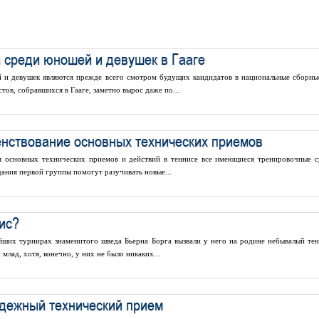
среди юношей и девушек в Гааге
и девушек являются прежде всего смотром будущих кандидатов в национальные сборны
тов, собравшихся в Гааге, заметно вырос даже по...
нствование основных технических приемов
я основных технических приемов и действий в теннисе все имеющиеся тренировочные с
дания первой группы помогут разучивать новые...
ис?
ших турнирах знаменитого шведа Бьерна Борга вызвали у него на родине небывалый те
 млад, хотя, конечно, у них не было никаких...
дежный технический прием