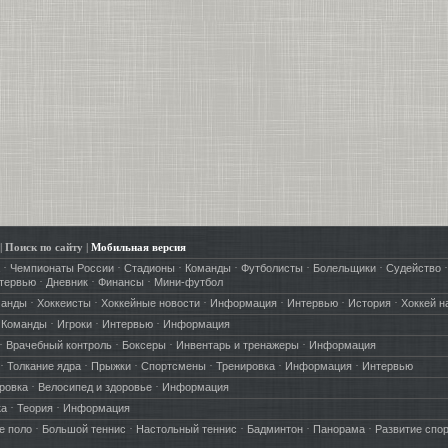
|
Поиск по сайту
|
Мобильная версия
·
·
·
·
·
·
·
Чемпионаты России
Стадионы
Команды
Футболисты
Болельщики
Судейство
·
·
·
тервью
Дневник
Финансы
Мини-футбол
·
·
·
·
·
·
манды
Хоккеисты
Хоккейные новости
Информация
Интервью
История
Хоккей н
·
·
·
·
Команды
Игроки
Интервью
Информация
·
·
·
·
Врачебный контроль
Боксеры
Инвентарь и тренажеры
Информация
·
·
·
·
·
·
Толкание ядра
Прыжки
Спортсмены
Тренировка
Информация
Интервью
·
·
ровка
Велосипед и здоровье
Информация
·
·
ка
Теория
Информация
·
·
·
·
·
е поло
Большой теннис
Настольный теннис
Бадминтон
Панорама
Развитие спо