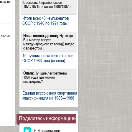
тью: ни
Бронзовый призёр: сезон
1870/1971гг и сезон 1986/1987гг.
...
Итоги всех 45 чемпионатов
СССР с 1946 по 1991 годы
Илья:
александр влад
, Ну тогда
чается:
Вы мастер спорта
международного класса))) видео
с возрастом ...
10 лучших юных легкоатлетов
СССР 1983 года (юноши)
Ольга:
Лучшие легкоатлеты
1987 года где можно
посмотреть? ...
Единая всесоюзная спортивная
классификация на 1985—1988
Поделитесь информацией
Я.Мессенджер