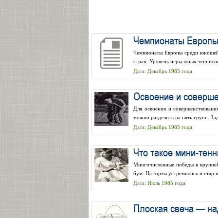
Чемпионаты Европы 
Чемпионаты Европы среди юношей 
стран. Уровень игры юных теннисис
Дата: Декабрь 1985 года
Освоение и соверше
Для освоения и совершенствовани
можно разделить на пять групп. За
Дата: Декабрь 1985 года
Что такое мини-тенн
Многочисленные победы в крупней
бум. На корты устремились и стар и
Дата: Июль 1985 года
Плоская свеча — на