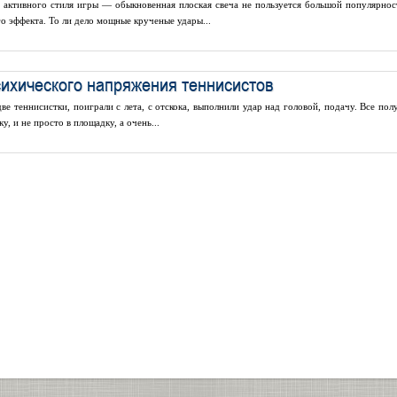
 активного стиля игры — обыкновенная плоская свеча не пользуется большой популярнос
го эффекта. То ли дело мощные крученые удары...
ихического напряжения теннисистов
е теннисистки, поиграли с лета, с отскока, выполнили удар над головой, подачу. Все полу
у, и не просто в площадку, а очень...