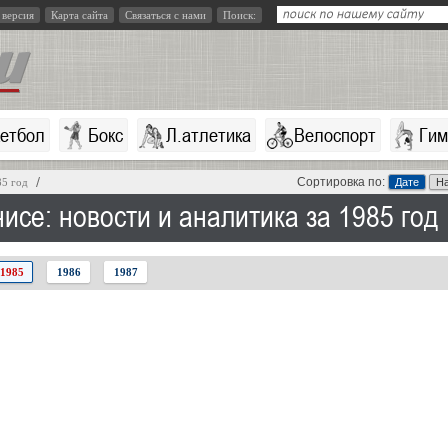
 версия
Карта сайта
Связаться с нами
Поиск:
кетбол
Бокс
Л.атлетика
Велоспорт
Гим
Сортировка по:
85 год
Дате
Н
исе: новости и аналитика за 1985 год
1985
1986
1987