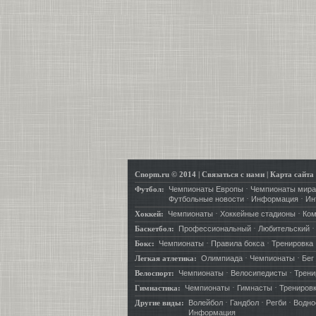
Cnopm.ru © 2014
|
Связаться с нами
|
Карта сайта
·
Футбол:
Чемпионаты Европы
Чемпионаты мира
·
·
Футбольные новости
Информация
Ин
·
·
Хоккей:
Чемпионаты
Хоккейные стадионы
Ко
·
Баскетбол:
Профессиональный
Любительский
·
·
Бокс:
Чемпионаты
Правила бокса
Тренировка
·
·
Легкая атлетика:
Олимпиада
Чемпионаты
Бег
·
·
Велоспорт:
Чемпионаты
Велосипедисты
Трени
·
·
Гимнастика:
Чемпионаты
Гимнасты
Трениров
·
·
·
Другие виды:
Волейбол
Гандбол
Регби
Водно
Информация