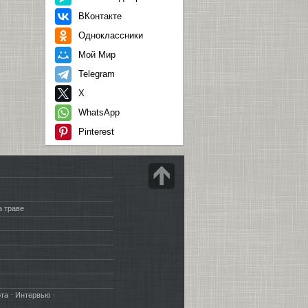
ВКонтакте
Одноклассники
Мой Мир
Telegram
X
WhatsApp
Pinterest
а траве
·
·
рта
Интервью