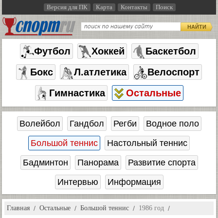
Версия для ПК
Карта
Контакты
Поиск
НАЙТИ
Футбол
Хоккей
Баскетбол
Бокс
Л.атлетика
Велоспорт
Гимнастика
Остальные
Волейбол
Гандбол
Регби
Водное поло
Большой теннис
Настольный теннис
Бадминтон
Панорама
Развитие спорта
Интервью
Информация
Главная
Остальные
Большой теннис
1986 год