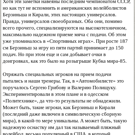
Хотя эти заметки навеяны последним чемпионатом СССР,
но как тут не вспомнить и американских волейболистов
Берзиньша и Кирали, этих настоящих универсалов.
Правда, универсалов своеобразных. Оба они, помимо
всего прочего, специализируются на высокотехничном,
максимально надежном приеме мяча с подачи. Об этом
уже упоминалось в «Спортивных играх». При росте 187
см Берзиньш за игру из пяти партий принимает до 150
подач. Но при этом еще и сам добывает очки в
доигровках, как это было на розыгрыше Кубка мира-85.
Отряжать специальных игроков на прием подачи
пытались и наши тренеры. Так, в «Автомобилисте» это
поручалось Сергею Грибову и Валерию Полищуку.
Экспериментировали в этом плане и в одесском
«Политехнике», да что-то результаты не обнадежили.
Может быть, такие игроки, как Берзиньш и Кирали
(последний даже включен в символическую сборную
мира), в какой-то мере уникальны. А может быть, такую
надежную оснастку им дал так называемый пляжный
волейбол, весьма популярный в США, в который