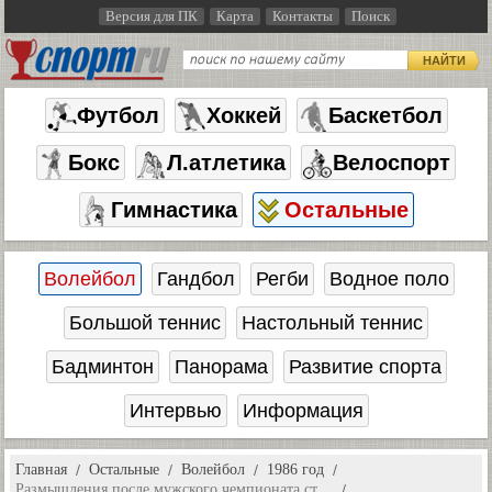
Версия для ПК
Карта
Контакты
Поиск
НАЙТИ
Футбол
Хоккей
Баскетбол
Бокс
Л.атлетика
Велоспорт
Гимнастика
Остальные
Волейбол
Гандбол
Регби
Водное поло
Большой теннис
Настольный теннис
Бадминтон
Панорама
Развитие спорта
Интервью
Информация
Главная
Остальные
Волейбол
1986 год
Размышления после мужского чемпионата ст…