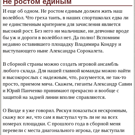
Не ростом единым
И еще об одном. Не ростом единым должен жить наш
волейбол. Что греха таить, в наших спортшколах едва ли
не единственным критерием для зачисления является
высокий рост. Без него ни мальчишке, ни девчонке вроде
бы уж и дороги в волейбол нет. Да полно! Вспомним
недавно оставившего площадку Владимира Кондру и
выступающего ныне Александра Сорокалета.
В сборной страны можно создать игровой ансамбль
любого склада. Для нашей главной команды можно найти
и высокорослых с надежным, что, разумеется, не так-то
просто, приемом мяча. Скажем, гиганты Александр Савин
и Юрий Панченко принимают прекрасно и вообще с
защитой на задней линии вполне справляются.
О Вилде я уже говорил. Рискуя показаться нескромным,
скажу все же, что сам я выступал чуть ли не на всех
номерах площадки. С прошлого года в сборной меня
перевели с места диагонального игрока, где выступали