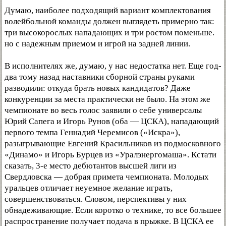
Думаю, наиболее подходящий вариант комплектования
волейбольной команды должен выглядеть примерно так:
три высокорослых нападающих и три ростом поменьше.
но с надежным приемом и игрой на задней линии.
В исполнителях же, думаю, у нас недостатка нет. Еще год-
два тому назад наставники сборной страны руками
разводили: откуда брать новых кандидатов? Даже
конкуренции за места практически не было. На этом же
чемпионате во весь голос заявили о себе универсалы
Юрий Сапега и Игорь Рунов (оба — ЦСКА), нападающий
первого темпа Геннадий Черемисов («Искра»),
разыгрывающие Евгений Красильников из подмосковного
«Динамо» и Игорь Бурцев из «Уралэнергомаша». Кстати
сказать, 3-е место дебютантов высшей лиги из
Свердловска — добрая примета чемпионата. Молодых
уральцев отличает неуемное желание играть,
совершенствоваться. Словом, перспективы у них
обнадеживающие. Если коротко о технике, то все большее
распространение получает подача в прыжке. В ЦСКА ее