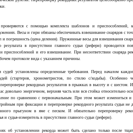
ки.
проверяются с помощью комплекта шаблонов и приспособлений, к
ужениях. Весы и гири обязаны обеспечивать взвешивание снарядов с то
тип и погрешность (цена деления). Пружинные весы для взвешивания снар
 результата в присутствии главного судьи (рефери) проводится пов
и приспособлений и его взвешивание. При несоответствии снаряда ре
рабочем протоколе вида с указанием причины.
 судей установлены определенные требования. Перед началом каждог
дей (стартеров, хронометристов, по стилю с/ходьбы). Особенно ч
перепроверке рекордных результатов в прыжках в высоту и с шестом. 
ас довольно энергичном, верхняя часть или вся стойка относительно ос
жение по сравнению с первоначальным. При этом может измениться и
тройным при фиксации и перепроверке рекордного результата судьи не
ленного прыгуном в яме с песком. И обязательно перепроверку реко
я и судья-измеритель в присутствии главного судьи (рефери).
иях об установлении рекорда может быть сделано только после тщат