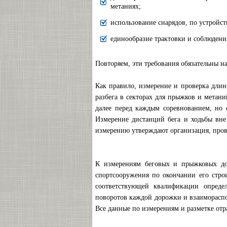
метаниях;
использование снарядов, по устройс
единообразие трактовки и соблюдени
Повторяем, эти требования обязательны н
Как правило, измерение и проверка длин
разбега в секторах для прыжков и метан
далее перед каждым соревнованием, но о
Измерение дистанций бега и ходьбы вне
измерению утверждают организация, прово
К измерениям беговых и прыжковых дор
спортсооружения по окончании его стро
соответствующей квалификации опреде
поворотов каждой дорожки и взаимораспо
Все данные по измерениям и разметке отр