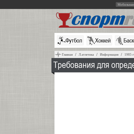
Мобильная
Футбол
Хоккей
Бас
Главная
Л.атлетика
Информация
1985 
Требования для опред