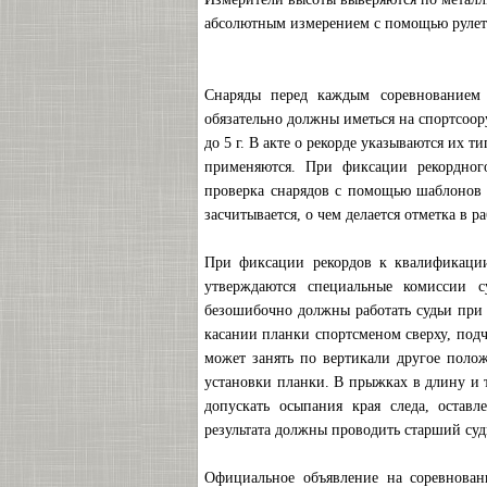
абсолютным измерением с помощью рулет
Снаряды перед каждым соревнованием 
обязательно должны иметься на спортсоор
до 5 г. В акте о рекорде указываются их 
применяются. При фиксации рекордного
проверка снарядов с помощью шаблонов 
засчитывается, о чем делается отметка в 
При фиксации рекордов к квалификации
утверждаются специальные комиссии су
безошибочно должны работать судьи при 
касании планки спортсменом сверху, подч
может занять по вертикали другое поло
установки планки. В прыжках в длину и 
допускать осыпания края следа, остав
результата должны проводить старший судь
Официальное объявление на соревнован