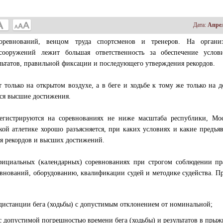
Дата:
Апрел
оревнований, венцом труда спортсменов и тренеров. На организ
тсооружений лежит большая ответственность за обеспечение услов
ьтатов, правильной фиксации и последующего утверждения рекордов.
 только на открытом воздухе, а в беге и ходьбе к тому же только на 
тся высшие достижения.
гистрируются на соревнованиях не ниже масштаба республики, Мо
кой атлетике хорошо разъясняется, при каких условиях и какие предъя
ия рекордов и высших достижений.
официальных (календарных) соревнованиях при строгом соблюдении п
евнований, оборудованию, квалификации судей и методике судейства. П
 дистанции бега (ходьбы) с допустимым отклонением от номинальной;
с допустимой погрешностью времени бега (ходьбы) и результатов в прыж