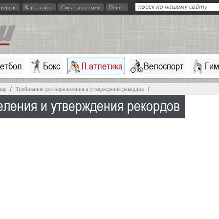
 версия
Карта сайта
Связаться с нами
Поиск:
кетбол
Бокс
Л.атлетика
Велоспорт
Гим
год
Требования для определения и утверждения рекордов
еления и утверждения рекордов