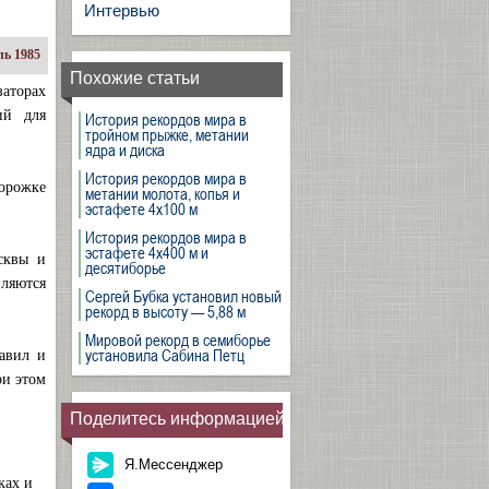
Интервью
ь 1985
Похожие статьи
аторах
ий для
История рекордов мира в
тройном прыжке, метании
ядра и диска
История рекордов мира в
дорожке
метании молота, копья и
эстафете 4х100 м
История рекордов мира в
эстафете 4х400 м и
сквы и
десятиборье
вляются
Сергей Бубка установил новый
рекорд в высоту — 5,88 м
Мировой рекорд в семиборье
установила Сабина Петц
равил и
ри этом
Поделитесь информацией
Я.Мессенджер
ках и