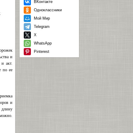
ВКонтакте
Одноклассники
;
Мой Мир
Telegram
X
WhatsApp
дорожек
Pinterest
ьства и
 и акт.
т по ее
риемка
боров и
 длину
зможно.