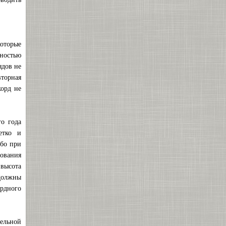
оторые
чностью
ядов не
торная
корд не
о года
етко и
Ибо при
нования
 высота
 должны
рдного
ельной