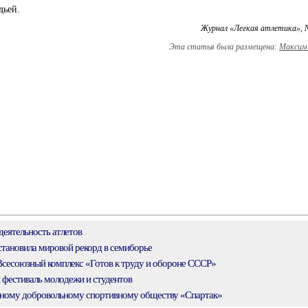
дьей.
Журнал «Легкая атлетика», 
Эта статья была размещена:
Максим 
еятельность атлетов
тановила мировой рекорд в семиборье
есоюзный комплекс «Готов к труду и обороне СССР»
фестиваль молодежи и студентов
зному добровольному спортивному обществу «Спартак»