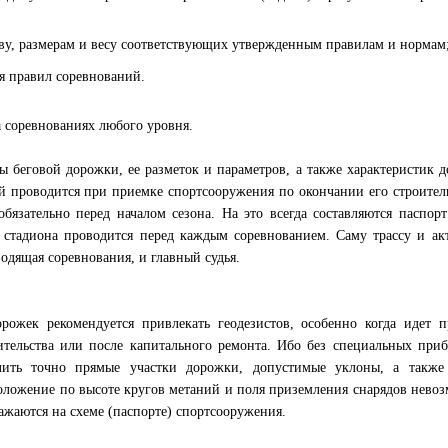
тву, размерам и весу соответствующих утвержденным правилам и нормам
я правил соревнований.
а соревнованиях любого уровня.
ы беговой дорожки, ее разметок и параметров, а также характеристик 
ий проводится при приемке спортсооружения по окончании его строител
бязательно перед началом сезона. На это всегда составляются паспорт
 стадиона проводится перед каждым соревнованием. Саму трассу и ак
дящая соревнования, и главный судья.
ожек рекомендуется привлекать геодезистов, особенно когда идет п
ительства или после капитального ремонта. Ибо без специальных при
лить точно прямые участки дорожки, допустимые уклоны, а также
ложение по высоте кругов метаний и поля приземления снарядов нево
ажаются на схеме (паспорте) спортсооружения.