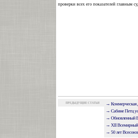
проверки всех его показателей главным су
ПРЕДЫДУЩИЕ СТАТЬИ
→ Коммерческая д
→ Сабине Петц ус
→ Обновленный Вс
→ XII Всемирный 
→ 50 лет Всесою