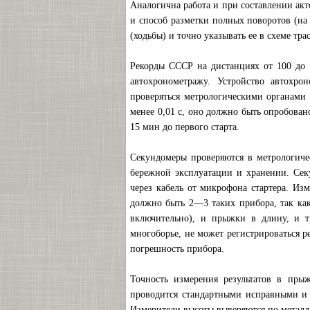
Аналогична работа и при составлении акт
и способ разметки полных поворотов (на 
(ходьбы) и точно указывать ее в схеме тра
Рекорды СССР на дистанциях от 100 до 
автохронометражу. Устройство автохро
проверяться метрологическими органами 
менее 0,01 с, оно должно быть опробован
15 мин до первого старта.
Секундомеры проверяются в метрологичес
бережной эксплуатации и хранении. Се
через кабель от микрофона стартера. Изм
должно быть 2—3 таких прибора, так ка
включительно), и прыжки в длину, и т
многоборье, не может регистрироваться р
погрешность прибора.
Точность измерения результатов в пры
проводится стандартными исправными и 
Измерители высоты выверяются по металли