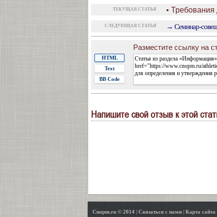
• Требования
ТЕКУЩАЯ СТАТЬЯ
→ Семинар-совеща
СЛЕДУЮЩАЯ СТАТЬЯ
Разместите ссылку на ст
HTML
Text
BB Code
Напишите свой отзыв к этой стат
Cnopm.ru © 2014
|
Связаться с нами
|
Карта сайта