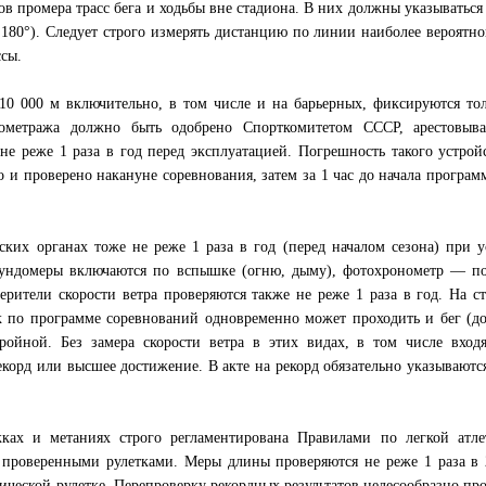
ов промера трасс бега и ходьбы вне стадиона. В них должны указываться
180°). Следует строго измерять дистанцию по линии наиболее вероятно
ссы.
10 000 м включительно, в том числе и на барьерных, фиксируются то
нометража должно быть одобрено Спорткомитетом СССР, арестовыва
не реже 1 раза в год перед эксплуатацией. Погрешность такого устро
о и проверено накануне соревнования, затем за 1 час до начала програм
ких органах тоже не реже 1 раза в год (перед началом сезона) при 
кундомеры включаются по вспышке (огню, дыму), фотохронометр — по
ерители скорости ветра проверяются также не реже 1 раза в год. На с
к по программе соревнований одновременно может проходить и бег (д
ройной. Без замера скорости ветра в этих видах, в том числе вход
екорд или высшее достижение. В акте на рекорд обязательно указываютс
жках и метаниях строго регламентирована Правилами по легкой атле
проверенными рулетками. Меры длины проверяются не реже 1 раза в 
ческой рулетке. Перепроверку рекордных результатов целесообразно пр