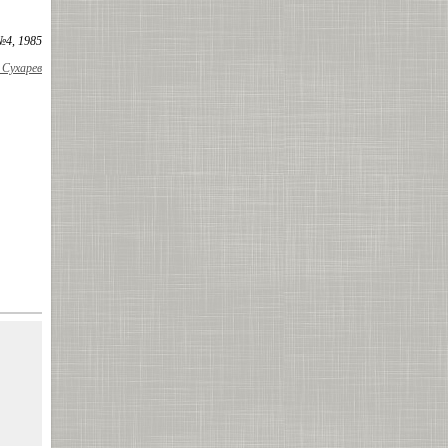
№4, 1985
Сухарев