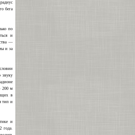
 радиус
го бега
лько по
ться и
йства —
мы и за
условии
 звуку
тадионе
о 200 м
ящих в
я тип и
тике и
2 года.
оводить