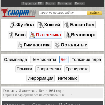
Версия для ПК
Карта
Контакты
Поиск
НАЙТИ
Футбол
Хоккей
Баскетбол
Бокс
Л.атлетика
Велоспорт
Гимнастика
Остальные
Олимпиада
Чемпионаты
Бег
Толкание ядра
Прыжки
Спортсмены
Тренировка
Информация
Интервью
Главная
Л.атлетика
Бег
1984 год
Спринт и барьерный бег на соревнованиях …