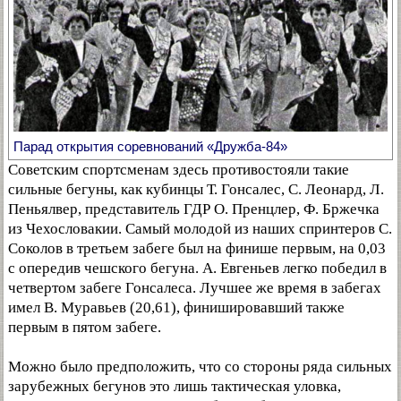
Парад открытия соревнований «Дружба-84»
Советским спортсменам здесь противостояли такие
сильные бегуны, как кубинцы Т. Гонсалес, С. Леонард, Л.
Пеньялвер, представитель ГДР О. Пренцлер, Ф. Бржечка
из Чехословакии. Самый молодой из наших спринтеров С.
Соколов в третьем забеге был на финише первым, на 0,03
с опередив чешского бегуна. А. Евгеньев легко победил в
четвертом забеге Гонсалеса. Лучшее же время в забегах
имел В. Муравьев (20,61), финишировавший также
первым в пятом забеге.
Можно было предположить, что со стороны ряда сильных
зарубежных бегунов это лишь тактическая уловка,