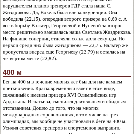
нарушителем планов тренеров ГДР стала наша С.
Жиздрикова. Да, Вокель была вне конкуренции. Она
победила (22,15), опередив второго призера на 0,60 с. А
вот в борьбу Вальтер, Георгиевой и Нуневой за второе
место решительно вмешалась наша Светлана Жиздрикова.
На финише соперниц отделяли сотые доли секунды. Но
первой среди них была Жиздрикова — 22,75. Вальтер же
пропустила вперед еще Георгиеву (22,79) и осталась на
четвертом месте (22,82).
400 м
Бег на 400 м в течение многих лет был для нас камнем
преткновения. Кратковременный взлет в этом виде,
связанный с именем призера XVI Олимпийских игр
Ардальона Игнатьева, сменился длительным и обидным
отставанием. Дошло до того, что на многих
международных соревнованиях, в том числе на трех
олимпиадах, мы вообще не участвовали в беге на 400 м.
Усилия советских тренеров и спортсменов выправить