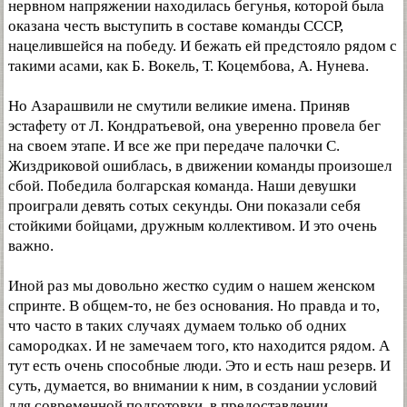
нервном напряжении находилась бегунья, которой была
оказана честь выступить в составе команды СССР,
нацелившейся на победу. И бежать ей предстояло рядом с
такими асами, как Б. Вокель, Т. Коцембова, А. Нунева.
Но Азарашвили не смутили великие имена. Приняв
эстафету от Л. Кондратьевой, она уверенно провела бег
на своем этапе. И все же при передаче палочки С.
Жиздриковой ошиблась, в движении команды произошел
сбой. Победила болгарская команда. Наши девушки
проиграли девять сотых секунды. Они показали себя
стойкими бойцами, дружным коллективом. И это очень
важно.
Иной раз мы довольно жестко судим о нашем женском
спринте. В общем-то, не без основания. Но правда и то,
что часто в таких случаях думаем только об одних
самородках. И не замечаем того, кто находится рядом. А
тут есть очень способные люди. Это и есть наш резерв. И
суть, думается, во внимании к ним, в создании условий
для современной подготовки, в предоставлении