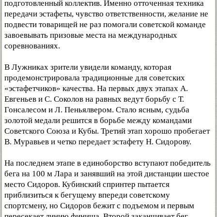
подготовленный коллектив. Именно отточенная техника
передачи эстафеты, чувство ответственности, желание не
подвести товарищей не раз помогали советской команде
завоевывать призовые места на международных
соревнованиях.
В Лужниках зрители увидели команду, которая
продемонстрировала традиционные для советских
«эстафетчиков» качества. На первых двух этапах А.
Евгеньев и С. Соколов на равных ведут борьбу с Т.
Гонсалесом и Л. Пеньялвером. Стало ясным, судьба
золотой медали решится в борьбе между командами
Советского Союза и Кубы. Третий этап хорошо пробегает
В. Муравьев и четко передает эстафету Н. Сидорову.
На последнем этапе в единоборство вступают победитель
бега на 100 м Лара и занявший на этой дистанции шестое
место Сидоров. Кубинский спринтер пытается
приблизиться к бегущему впереди советскому
спортсмену, но Сидоров бежит с подъемом и первым
пересекает линию финиша. Второй заканчивает бег