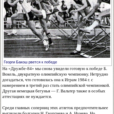
Георги Бакош рвется к победе
На «Дружбе-84» мы снова увидели готовую к победе Б.
Вокель, двукратную олимпийскую чемпионку. Нетрудно
догадаться, что готовилась она к Играм 1984 г. с
намерением в третий раз стать олимпийской чемпионкой.
Другая немецкая бегунья — Г. Вальтер также в особых
аттестациях не нуждается.
Среди главных соперниц этих атлеток предпочтительнее
выглядели болгарки Н. Георгиева и А. Нунева. Но