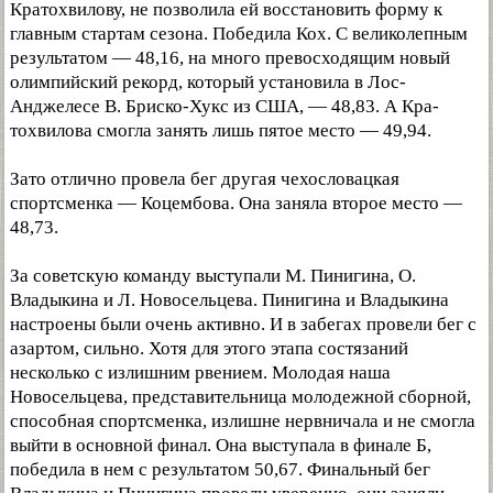
Кратохвилову, не позволила ей восстановить форму к
главным стартам сезона. Победила Кох. С великолепным
результатом — 48,16, на много превосходящим новый
олимпийский рекорд, который установила в Лос-
Анджелесе В. Бриско-Хукс из США, — 48,83. А Кра-
тохвилова смогла занять лишь пятое место — 49,94.
Зато отлично провела бег другая чехословацкая
спортсменка — Коцембова. Она заняла второе место —
48,73.
За советскую команду выступали М. Пинигина, О.
Владыкина и Л. Новосельцева. Пинигина и Владыкина
настроены были очень активно. И в забегах провели бег с
азартом, сильно. Хотя для этого этапа состязаний
несколько с излишним рвением. Молодая наша
Новосельцева, представительница молодежной сборной,
способная спортсменка, излишне нервничала и не смогла
выйти в основной финал. Она выступала в финале Б,
победила в нем с результатом 50,67. Финальный бег