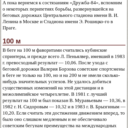
А пока вернемся к состязаниям «Дружба-84», вспомним
о некоторых перипетиях борьбы, развернувшейся на
беговых дорожках Центрального стадиона имени В. И.
Ленина в Москве и Стадиона имени Э. Рошицко-го в
Праге.
100 м
В беге на 100 м фаворитами считались кубинские
спринтеры, и прежде всего Л. Пеньялвер, имевший в 1983
г. превосходный результат — 10,06. После ухода с
беговой дорожки Валерия Борзова советские спортсмены
в беге не только на 100, но и на 200 м не имели сколько-
нибудь значительных успехов. Не удалось добиться
существенных изменений на этой дистанции и в
межолимпийское четырехлетие. В 1981 г. лучший
результат на 100 м был показан В. Муравьевым — 10,36, в
1982 г. Н. Сидоровым — 10,32 и в 1983 г. В. Брызгиным —
10,20. Если считать эти достижения движением вперед, то
было оно слишком медленным и не обеспечивало
советским бегунам преимущества на международных