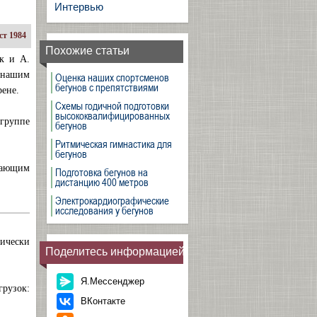
Интервью
ст 1984
Похожие статьи
ок и А.
 нашим
Оценка наших спортсменов
бегунов с препятствиями
рене.
Схемы годичной подготовки
высококвалифицированных
 группе
бегунов
Ритмическая гимнастика для
бегунов
щающим
Подготовка бегунов на
дистанцию 400 метров
Электрокардиографические
исследования у бегунов
тически
Поделитесь информацией
Я.Мессенджер
грузок:
ВКонтакте