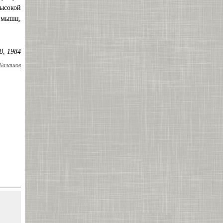
ысокой
 мышц,
8, 1984
Балашов