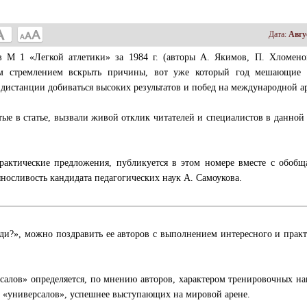
Дата:
Авгу
 в М 1 «Легкой атлетики» за 1984 г. (авторы А. Якимов, П. Хломен
им стремлением вскрыть причины, вот уже который год мешающие
дистанции добиваться высоких результатов и побед на международной а
тые в статье, вызвали живой отклик читателей и специалистов в данной
рактические предложения, публикуется в этом номере вместе с обоб
носливость кандидата педагогических наук А. Самоукова.
еди?», можно поздравить ее авторов с выполнением интересного и прак
алов» определяется, по мнению авторов, характером тренировочных на
 «универсалов», успешнее выступающих на мировой арене.