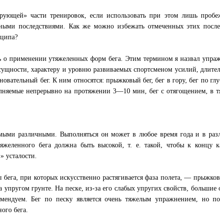
рующей» части тренировок, если использовать при этом лишь пробе
тными последствиями. Как же можно избежать отмеченных этих после
нципа?
ь о применении утяжеленных форм бега. Этим термином я назвал упра
сущности, характеру и уровню развиваемых спортсменом усилий, длите
вательный бег. К ним относятся: прыжковый бег, бег в гору, бег по гл
олняемые непрерывно на протяжении 3—10 мин, бег с отягощением, в 
мыми различными. Выполняться он может в любое время года и в раз
яжеленного бега должна быть высокой, т. е. такой, чтобы к концу 
» усталости.
 бега, при которых искусственно растягивается фаза полета, — прыжков
 на упругом грунте. На песке, из-за его слабых упругих свойств, большие
мендуем. Бег по песку является очень тяжелым упражнением, но по
ого бега.