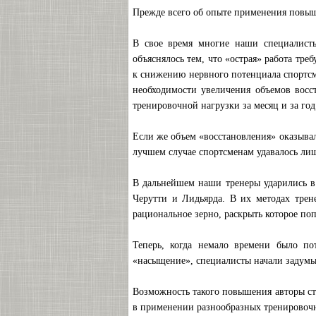
Прежде всего об опыте применения повыш
В свое время многие наши специалисты
объяснялось тем, что «острая» работа тр
к снижению нервного потенциала спортсм
необходимости увеличения объемов восст
тренировочной нагрузки за месяц и за год
Если же объем «восстановления» оказывал
лучшем случае спортсменам удавалось лиш
В дальнейшем наши тренеры ударились в
Черутти и Лидьярда. В их методах трен
рациональное зерно, раскрыть которое по
Теперь, когда немало времени было по
«насыщение», специалисты начали задумы
Возможность такого повышения авторы ст
в применении разнообразных тренировоч