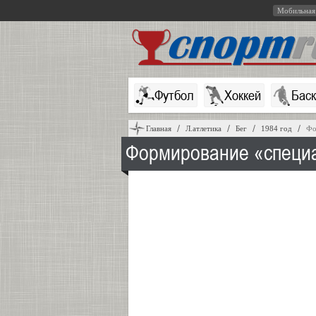
Мобильная
Футбол
Хоккей
Бас
Главная
Л.атлетика
Бег
1984 год
Фо
Формирование «специа