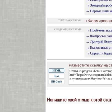
→ Звездный пробе
→ Первые шаги но
• Формирован
ТЕКУЩАЯ СТАТЬЯ
СЛЕДУЮЩИЕ СТАТЬИ
→ Проблемы подго
→ Контроль и сам
→ Дмитрий Дмитри
→ Выносливые ст
→ Спринт и барье
Разместите ссылку на ст
HTML
Text
BB Code
Напишите свой отзыв к этой стат