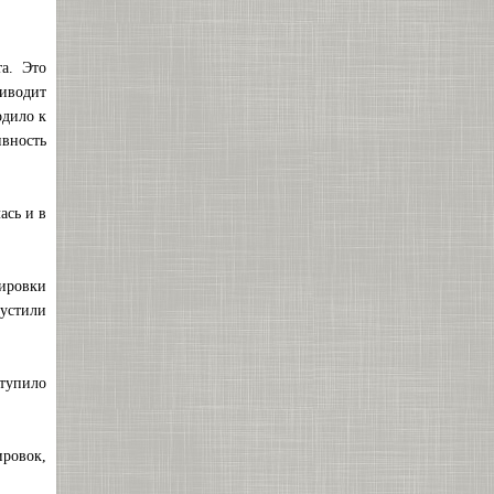
а. Это
риводит
одило к
ивность
ась и в
нировки
пустили
тупило
ировок,