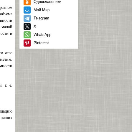
Одноклассники
разном
Мой Мир
объема
Telegram
вности
X
 малой
ности и
WhatsApp
Pinterest
ем чего
тметим,
мности
, т. е.
ендацию
и наших