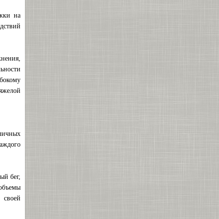
жки на
дствий
жнения,
льности
убокому
тяжелой
личных
каждого
ый бег,
 объемы
 своей