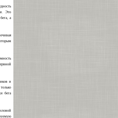
удность
и. Это
бега, а
ечивая
которым
емность
нервной
виков и
 только
ки бега
иловой
зуемую