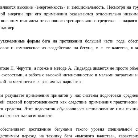
вляются высокие «энергоемкость» и эмоциональность. Несмотря на тр
ной энергии при его применении оказываются относительно низким
 внешним отличием от основного тренировочного средства — гладкого 
ундомер.
утяжеленные формы бега на протяжении большей части года, обесп
вок и комплексное их воздействие на бегуна, т. е. те качества, к 
тоде П. Черутти, а позже в методе А. Лидьярда является не просто объ
и скоростями, а работа с высокой интенсивностью и малыми затратами 
кой на местности в ее различных вариантах.
м результате применения принятой у нас системы подготовки средне
ой силовой подготовленности как следствие применения практически
го средства. Этот недостаток обусловливает использование ими техни
 их скоростные возможности.
беспечивает достижение бегунами такого уровня специальной с
ществимым переход на технику бега «высокого качества», характери