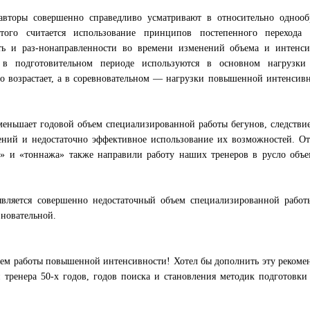
авторы совершенно справедливо усматривают в относительно однооб
ого считается использование принципов постепенного перехода 
ть и раз-нонаправленности во времени изменений объема и интенси
 в подготовительном периоде используются в основном нагрузки
о возрастает, а в соревновательном — нагрузки повышенной интенсив
уменьшает годовой объем специализированной работы бегунов, следстви
лений и недостаточно эффективное использование их возможностей. О
» и «тоннажа» также направили работу наших тренеров в русло объе
вляется совершенно недостаточный объем специализированной работы
вновательной.
бъем работы повышенной интенсивности! Хотел бы дополнить эту реком
 тренера 50-х годов, годов поиска и становления методик подготовк