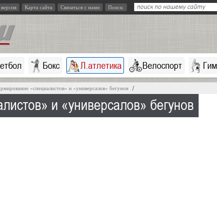
 версия
Карта сайта
Связаться с нами
Поиск:
кетбол
Бокс
Л.атлетика
Велоспорт
Гим
рмирование «специалистов» и «универсалов» бегунов
листов» и «универсалов» бегунов