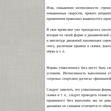
Итак, повышение интенсивности «трени
повышенных скоростях, чревато неприя
применения правильно выдвинутого при
В свое время мне уже приходилось писат
которые по своей форме и динамической 
и амплитуде движений напоминают соревно
снегу, различные прыжки и скачки, вып
обуви и т. п.
Формы утяжеленного бега могут быть са
условиях. Интенсивность выполнения ут
«отрезка» спортсмен достигал «финишной
Следует заметить, что утяжеленные формы
скачки и т. п., следует проводить только
прыжкового бега выполнять мы не реко
динамике он слишком отличается от обычн