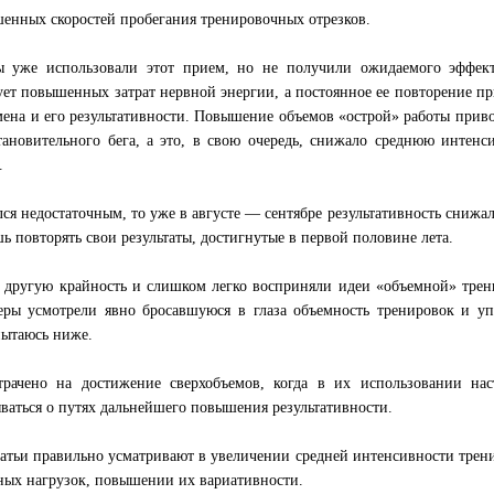
енных скоростей пробегания тренировочных отрезков.
 уже использовали этот прием, но не получили ожидаемого эффект
ебует повышенных затрат нервной энергии, а постоянное ее повторение п
ена и его результативности. Повышение объемов «острой» работы прив
ановительного бега, а это, в свою очередь, снижало среднюю интенс
.
ся недостаточным, то уже в августе — сентябре результативность снижал
ь повторять свои результаты, достигнутые в первой половине лета.
 другую крайность и слишком легко восприняли идеи «объемной» тре
еры усмотрели явно бросавшуюся в глаза объемность тренировок и у
пытаюсь ниже.
трачено на достижение сверхобъемов, когда в их использовании нас
ваться о путях дальнейшего повышения результативности.
атьи правильно усматривают в увеличении средней интенсивности трен
ных нагрузок, повышении их вариативности.