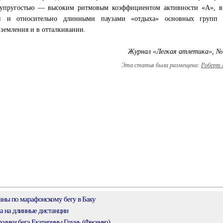
 упругостью — высоким ритмовым коэффициентом активности «А», в
ий и относительно длинными паузами «отдыха» основных групп
земления и в отталкивании.
Журнал «Легкая атлетика», №
Эта статья была размещена:
Роберт 
ны по марафонскому бегу в Баку
а на длинные дистанции
ники бега Екатерины Грунь (Фесенко)