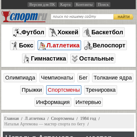
Версия для ПК
Карта
Контакты
Поиск
НАЙТИ
Футбол
Хоккей
Баскетбол
Бокс
Л.атлетика
Велоспорт
Гимнастика
Остальные
Олимпиада
Чемпионаты
Бег
Толкание ядра
Прыжки
Спортсмены
Тренировка
Информация
Интервью
Главная
Л.атлетика
Спортсмены
1984 год
Наталья Артемова — мастер спорта по бегу