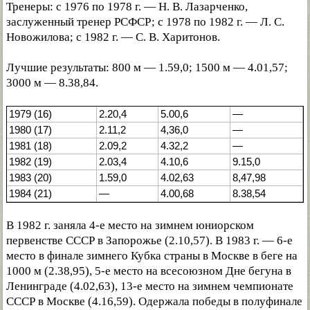
Тренеры: с 1976 по 1978 г. — Н. В. Лазарченко,
заслуженный тренер РСФСР; с 1978 по 1982 г. — Л. С.
Новожилова; с 1982 г. — С. В. Харитонов.
Лучшие результаты: 800 м — 1.59,0; 1500 м — 4.01,57;
3000 м — 8.38,84.
1979 (16)
2.20,4
5.00,6
—
1980 (17)
2.11,2
4,36,0
—
1981 (18)
2.09,2
4.32,2
—
1982 (19)
2.03,4
4.10,6
9.15,0
1983 (20)
1.59,0
4.02,63
8,47,98
1984 (21)
—
4.00,68
8.38,54
В 1982 г. заняла 4-е место на зимнем юниорском
первенстве СССР в Запорожье (2.10,57). В 1983 г. — 6-е
место в финале зимнего Кубка страны в Москве в беге на
1000 м (2.38,95), 5-е место на всесоюзном Дне бегуна в
Ленинграде (4.02,63), 13-е место на зимнем чемпионате
СССР в Москве (4.16,59). Одержала победы в полуфинале