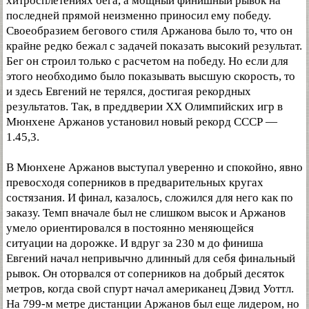
хитросплетениях бега, а мощный финишный рывок на
последней прямой неизменно приносил ему победу.
Своеобразием бегового стиля Аржанова было то, что он
крайне редко бежал с задачей показать высокий результат.
Бег он строил только с расчетом на победу. Но если для
этого необходимо было показывать высшую скорость, то
и здесь Евгений не терялся, достигая рекордных
результатов. Так, в преддверии XX Олимпийских игр в
Мюнхене Аржанов установил новый рекорд СССР —
1.45,3.
В Мюнхене Аржанов выступал уверенно и спокойно, явно
превосходя соперников в предварительных кругах
состязания. И финал, казалось, сложился для него как по
заказу. Темп вначале был не слишком высок и Аржанов
умело ориентировался в постоянно меняющейся
ситуации на дорожке. И вдруг за 230 м до финиша
Евгений начал непривычно длинный для себя финальный
рывок. Он оторвался от соперников на добрый десяток
метров, когда свой спурт начал американец Дэвид Уоттл.
На 799-м метре дистанции Аржанов был еще лидером, но