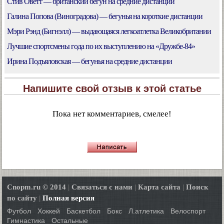
Стив Оветт — британский бегун на средние дистанции
Галина Попова (Виноградова) — бегунья на короткие дистанции
Мэри Рэнд (Бигнэлл) — выдающаяся легкоатлетка Великобритании
Лучшие спортсмены года по их выступлению на «Дружбе-84»
Ирина Подъяловская — бегунья на средние дистанции
Напишите свой отзыв к этой статье
Пока нет комментариев, смелее!
Cnopm.ru © 2014
|
Связаться с нами
|
Карта сайта
|
Поиск
по сайту
|
Полная версия
Футбол
Хоккей
Баскетбол
Бокс
Л.атлетика
Велоспорт
Гимнастика
Остальные