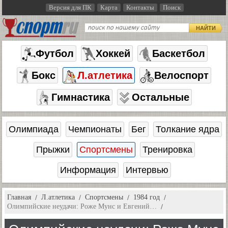
Версия для ПК
Карта
Контакты
Поиск
НАЙТИ
Футбол
Хоккей
Баскетбол
Бокс
Л.атлетика
Велоспорт
Гимнастика
Остальные
Олимпиада
Чемпионаты
Бег
Толкание ядра
Прыжки
Спортсмены
Тренировка
Информация
Интервью
Главная
Л.атлетика
Спортсмены
1984 год
Олимпийские неудачи: Роже Мунс и Евгений…