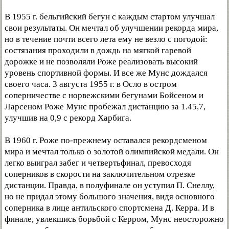
В 1955 г. бельгийский бегун с каждым стартом улучшал
свои результаты. Он мечтал об улучшении рекорда мира,
но в течение почти всего лета ему не везло с погодой:
состязания проходили в дождь на мягкой гаревой
дорожке и не позволяли Роже реализовать высокий
уровень спортивной формы. И все же Мунс дождался
своего часа. 3 августа 1955 г. в Осло в остром
соперничестве с норвежскими бегунами Бойсеном и
Ларсеном Роже Мунс пробежал дистанцию за 1.45,7,
улучшив на 0,9 с рекорд Харбига.
В 1960 г. Роже по-прежнему оставался рекордсменом
мира и мечтал только о золотой олимпийской медали. Он
легко выиграл забег и четвертьфинал, превосходя
соперников в скорости на заключительном отрезке
дистанции. Правда, в полуфинале он уступил П. Снеллу,
но не придал этому большого значения, видя основного
соперника в лице антильского спортсмена Д. Керра. И в
финале, увлекшись борьбой с Керром, Мунс неосторожно