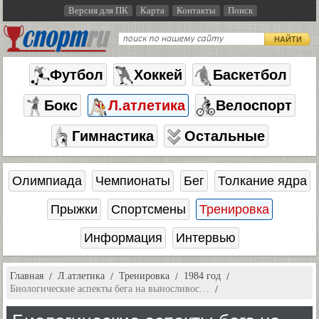
Версия для ПК
Карта
Контакты
Поиск
НАЙТИ
Футбол
Хоккей
Баскетбол
Бокс
Л.атлетика
Велоспорт
Гимнастика
Остальные
Олимпиада
Чемпионаты
Бег
Толкание ядра
Прыжки
Спортсмены
Тренировка
Информация
Интервью
Главная
Л.атлетика
Тренировка
1984 год
Биологические аспекты бега на выносливос…