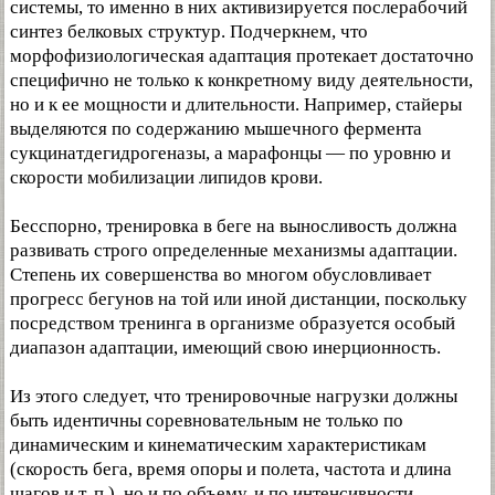
системы, то именно в них активизируется послерабочий
синтез белковых структур. Подчеркнем, что
морфофизиологическая адаптация протекает достаточно
специфично не только к конкретному виду деятельности,
но и к ее мощности и длительности. Например, стайеры
выделяются по содержанию мышечного фермента
сукцинатдегидрогеназы, а марафонцы — по уровню и
скорости мобилизации липидов крови.
Бесспорно, тренировка в беге на выносливость должна
развивать строго определенные механизмы адаптации.
Степень их совершенства во многом обусловливает
прогресс бегунов на той или иной дистанции, поскольку
посредством тренинга в организме образуется особый
диапазон адаптации, имеющий свою инерционность.
Из этого следует, что тренировочные нагрузки должны
быть идентичны соревновательным не только по
динамическим и кинематическим характеристикам
(скорость бега, время опоры и полета, частота и длина
шагов и т. п.), но и по объему, и по интенсивности.