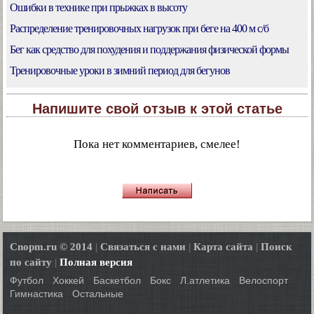
Ошибки в технике при прыжках в высоту
Распределение тренировочных нагрузок при беге на 400 м с/б
Бег как средство для похудения и поддержания физической формы
Тренировочные уроки в зимний период для бегунов
Напишите свой отзыв к этой статье
Пока нет комментариев, смелее!
Cnopm.ru © 2014
|
Связаться с нами
|
Карта сайта
|
Поиск
по сайту
|
Полная версия
Футбол
Хоккей
Баскетбол
Бокс
Л.атлетика
Велоспорт
Гимнастика
Остальные