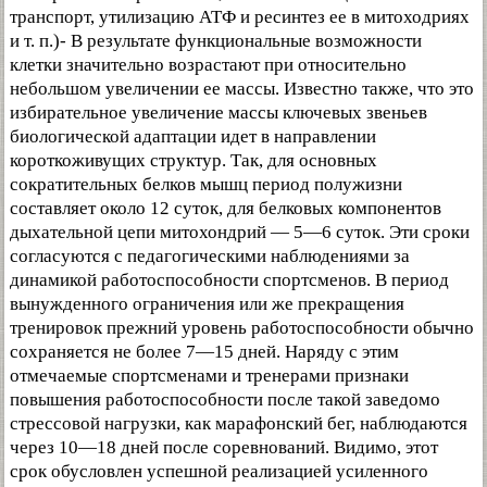
транспорт, утилизацию АТФ и ресинтез ее в митоходриях
и т. п.)- В результате функциональные возможности
клетки значительно возрастают при относительно
небольшом увеличении ее массы. Известно также, что это
избирательное увеличение массы ключевых звеньев
биологической адаптации идет в направлении
короткоживущих структур. Так, для основных
сократительных белков мышц период полужизни
составляет около 12 суток, для белковых компонентов
дыхательной цепи митохондрий — 5—6 суток. Эти сроки
согласуются с педагогическими наблюдениями за
динамикой работоспособности спортсменов. В период
вынужденного ограничения или же прекращения
тренировок прежний уровень работоспособности обычно
сохраняется не более 7—15 дней. Наряду с этим
отмечаемые спортсменами и тренерами признаки
повышения работоспособности после такой заведомо
стрессовой нагрузки, как марафонский бег, наблюдаются
через 10—18 дней после соревнований. Видимо, этот
срок обусловлен успешной реализацией усиленного