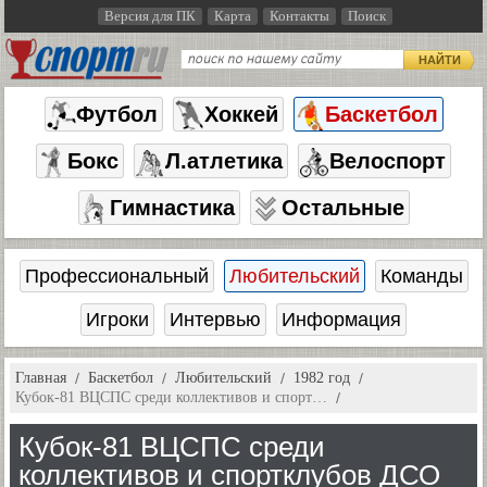
Версия для ПК
Карта
Контакты
Поиск
НАЙТИ
Футбол
Хоккей
Баскетбол
Бокс
Л.атлетика
Велоспорт
Гимнастика
Остальные
Профессиональный
Любительский
Команды
Игроки
Интервью
Информация
Главная
Баскетбол
Любительский
1982 год
Кубок-81 ВЦСПС среди коллективов и спорт…
Кубок-81 ВЦСПС среди
коллективов и спортклубов ДСО