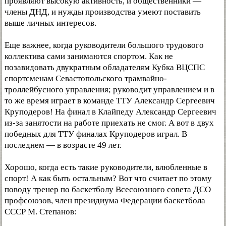
проявляют высокую активность, и общественники —
члены ДНД, и нужды производства умеют поставить
выше личных интересов.
Еще важнее, когда руководители большого трудового
коллектива сами занимаются спортом. Как не
позавидовать двукратным обладателям Кубка ВЦСПС
спортсменам Севастопольского трамвайно-
троллейбусного управления; руководит управлением и в
то же время играет в команде ТТУ Александр Сергеевич
Круподеров! На финал в Клайпеду Александр Сергеевич
из-за занятости на работе приехать не смог. А вот в двух
победных для ТТУ финалах Круподеров играл. В
последнем — в возрасте 49 лет.
Хорошо, когда есть такие руководители, влюбленные в
спорт! А как быть остальным? Вот что считает по этому
поводу тренер по баскетболу Всесоюзного совета ДСО
профсоюзов, член президиума Федерации баскетбола
СССР М. Степанов: