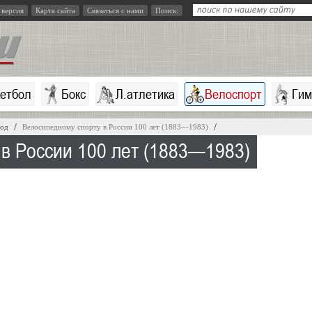
 версия
Карта сайта
Связаться с нами
Поиск:
кетбол
Бокс
Л.атлетика
Велоспорт
Гим
год
Велосипедному спорту в России 100 лет (1883—1983)
в России 100 лет (1883—1983)