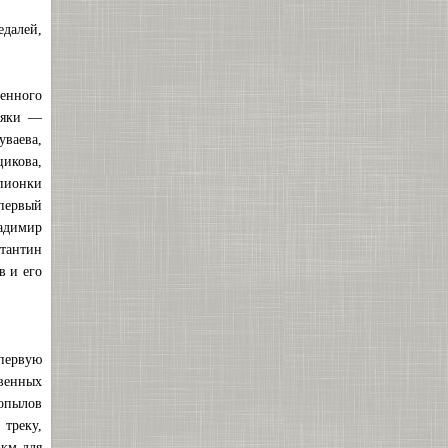
едалей,
венного
ляки —
уваева,
икова,
пионки
первый
адимир
тантин
в и его
 первую
венных
Копылов
треку,
 км для