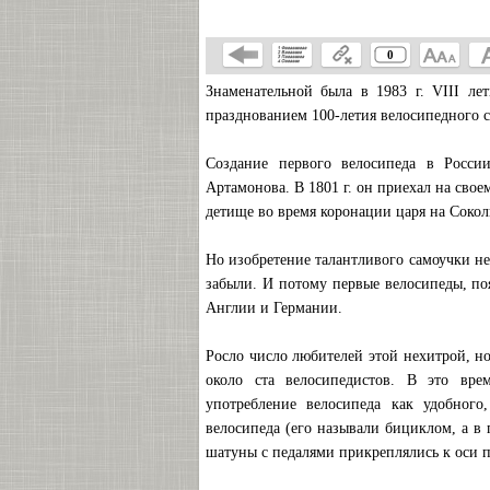
0
Знаменательной была в 1983 г. VIII ле
празднованием 100-летия велосипедного с
Создание первого велосипеда в Росси
Артамонова. В 1801 г. он приехал на свое
детище во время коронации царя на Сокол
Но изобретение талантливого самоучки н
забыли. И потому первые велосипеды, по
Англии и Германии.
Росло число любителей этой нехитрой, но
около ста велосипедистов. В это вре
употребление велосипеда как удобного
велосипеда (его называли бициклом, а в
шатуны с педалями прикреплялись к оси 