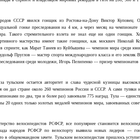
ародов СССР явился гонщик из Ростова-на-Дону Виктор Куповец. О
уальной гонке преследования на 4 км, а через месяц на чемпионате
ра. Такого стремительного взлета не знал еще ни один гонщик. Х
ортивного мастерства имеют такие гонщики, как москвич Николай 
 в спринте, как Марат Танеев из Куйбышева — чемпион мира среди юн
Рудольф Пруглов — мастер спорта международного класса и его земляк 
реследования среди молодежи, Игорь Пелипенко — призер чемпионатов
за тульским остается авторитет и слава чудесной кузницы высококл
я он дал стране около 260 чемпионов России и СССР. А сами туляки 
емпионами по два, три и более раз) завоевали 775 наград. Тула — единс
аны 20 одних только золотых медалей чемпионов мира, завоеванных сов
стерство велосипедистов РСФСР, все популярнее становится велосипе
киада народов РСФСР по велоспорту выявила новых лидеров — го
то в общекомандном зачете. Тульским велосипедистам пришлось уступи