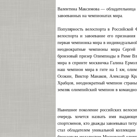
Валентина Максимова — обладательница 
завоеванных на чемпионатах мира.
Популярность велоспорта в Российской 
велоспорта и завоевание его признани
первая чемпионка мира в индивидуальной
неоднократные чемпионы мира Сергей 
бронзовый призер Олимпиады в Риме Вл
мира в спринте москвичка Галина Ермол
наш чемпион мира в гите на 1 км, оли
Осокин, Виктор Манаков, Александр Кр
Храбцов, неоднократный чемпион страны 
земляк олимпийский чемпион в командной
Нынешнее поколение российских велосип
очередь хочется назвать имя выдающе
спортсменов, кто дважды завоевывал титул
стал обладателем уникальной коллекции
бронзовым медалистом Московской олимпи