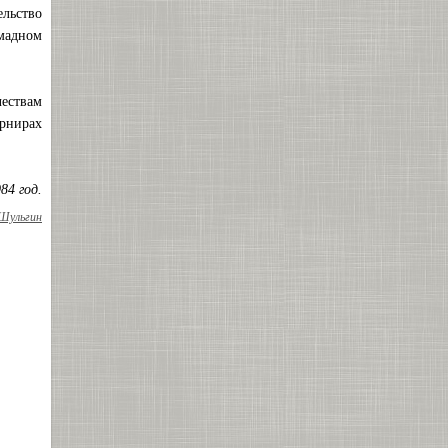
ельство
омадном
чествам
урнирах
84 год.
 Шульгин