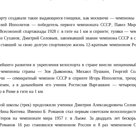
порту создавали такие выдающиеся гонщики, как москвичи — чемпионы
илий Ипполитов — победитель первого чемпионата СССР; Павел Мир
есоюзной спартакиады 1928 г. в гите на 1 км и спринте; туляки — ч
ин Суханов; Дмитрий Соловьев, завоевавший звание чемпиона СССР в 
 и ставший за свою долгую спортивную жизнь 12-кратным чемпионом Р
ейшего развития и укрепления велоспорта в стране внесли неоценимы
е чемпионы страны — Зоя Дьяконова, Михаил Пушкин, Георгий Сол
ичи — семикратный чемпион СССР в спринте Игорь Ипполитов, трехк
таен, а в дальнейшем его ученик Ростислав Варгашкин — четырехк
в Риме в гите на 1 км.
ной школы (трек) продолжили ученики Дмитрия Александровича Солов
ина Коптева. Именно Б. Романов стал первым советским велосипедист
еров на чемпионате мира 1957 г. в Льеже. За двадцать лет бескоры
 Романов 16 раз становился чемпионом России и 8 раз чемпионом 