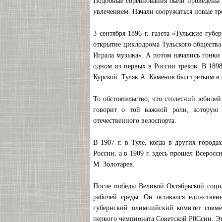
Подобные соревнования были проведены п
увлечением. Начали сооружаться новые тр
3 сентября 1896 г. газета «Тульские губе
открытие циклодрома Тульского общества 
Играла музыка». А потом начались гонки 
одном из первых в России треков. В 1898
Курской. Туляк А. Каменов был третьим в 
То обстоятельство, что столетний юбилей
говорит о той важной роли, которую 
отечественного велоспорта.
В 1907 г. в Туле, когда в других город
России, а в 1909 г. здесь прошел Всерос
М. Золотарев.
После победы Великой Октябрьской соци
рабочей среды. Он оставался единстве
губернский олимпийский комитет совме
первого чемпионата Советской Р0Ссии. Э