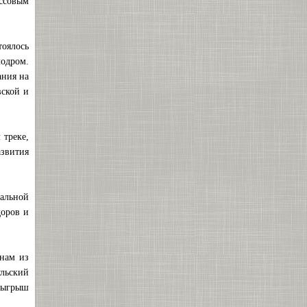
ассовым
тоялось
лодром.
ания на
вской и
 треке,
звития
ральной
доров и
енам из
льский
зыгрыш