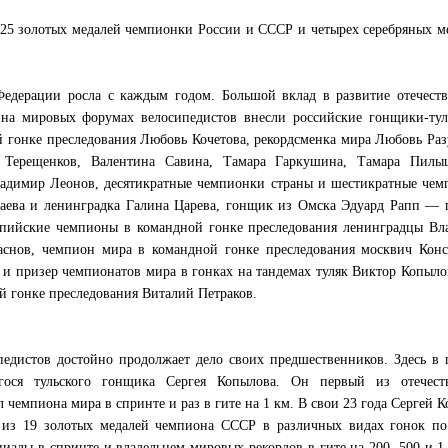
25 золотых медалей чемпионки России и СССР и четырех серебряных м
Федерации росла с каждым годом. Большой вклад в развитие отечест
я на мировых форумах велосипедистов внесли российские гонщики-ту
 гонке преследования Любовь Кочетова, рекордсменка мира Любовь Раз
Терещенков, Валентина Савина, Тамара Гаркушина, Тамара Пилыц
адимир Леонов, десятикратные чемпионки страны и шестикратные чем
аева и ленинградка Галина Царева, гонщик из Омска Эдуард Рапп — 
мпийские чемпионы в командной гонке преследования ленинградцы Вл
аснов, чемпион мира в командной гонке преследования москвич Конс
и призер чемпионатов мира в гонках на тандемах туляк Виктор Копыло
 гонке преследования Виталий Петраков.
едистов достойно продолжает дело своих предшественников. Здесь в
гося тульского гонщика Сергея Копылова. Он первый из отечест
 чемпиона мира в спринте и раз в гите на 1 км. В свои 23 года Сергей 
 из 19 золотых медалей чемпиона СССР в различных видах гонок по 
ады в спринте и владельцем мировых рекордов в гите на 200, 500 и 1