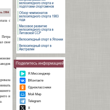
велосипедного спорта и
подготовки спортсменов
Обзор чемпионатов
ь 1984
велосипедного спорта 1983
года
пала с
Массовое развитие
велосипедного спорта в
Литовской ССР
 Петра
Велосипедный спорт в Японии
ал свое
Велосипедный спорт в
Австралии
амонове
Поделитесь информацией
заводов
Я.Мессенджер
ировала
ВКонтакте
вивать
Одноклассники
ашнего
Мой Мир
днего и
Telegram
а.
X