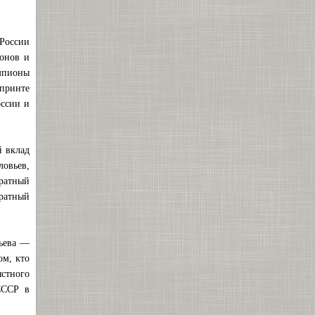
 России
онов и
емпионы
спринте
оссии и
й вклад
овьев,
ратный
ратный
ьева —
ом, кто
стного
СССР в