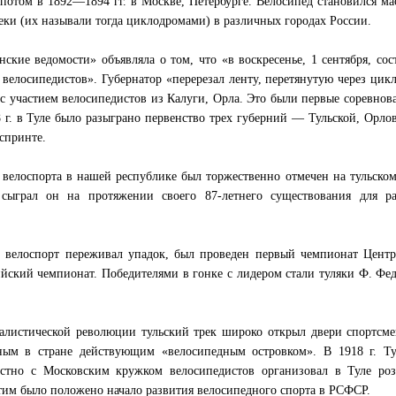
отом в 1892—1894 гг. в Москве, Петербурге. Велосипед становился м
еки (их называли тогда циклодромами) в различных городах России.
рнские ведомости» объявляла о том, что «в воскресенье, 1 сентября, сос
велосипедистов». Губернатор «перерезал ленту, перетянутую через цик
с участием велосипедистов из Калуги, Орла. Это были первые соревнов
 г. в Туле было разыграно первенство трех губерний — Тульской, Орло
спринте.
 велоспорта в нашей республике был торжественно отмечен на тульском
сыграл он на протяжении своего 87-летнего существования для ра
ах велоспорт переживал упадок, был проведен первый чемпионат Цент
сийский чемпионат. Победителями в гонке с лидером стали туляки Ф. Фе
алистической революции тульский трек широко открыл двери спортсм
нным в стране действующим «велосипедным островком». В 1918 г. Ту
стно с Московским кружком велосипедистов организовал в Туле ро
тим было положено начало развития велосипедного спорта в РСФСР.