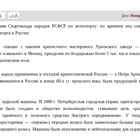
Дата:
Январ
тняя Спартакиада народов РСФСР по велоспорту: по времени она сов
порта в России.
и связано с именем крепостного мастерового Уральского завода —
м «самокате» в Москву, преодолев по бездорожью более 5 тыс. км и показ
ьническом поле.
е нашло применения в отсталой крепостнической России — о Петре Арт
явившиеся в России в конце 60-х гг. прошлого века, были продукцией 
 чудесной машины. В 1880 г. Петербургская городская управа зарегистр
мя было создано и общество велосипедистов, ставившее цель «раз
, приятного и полезного средства быстрого передвижения». У тогд
 просторечии — «пауком») переднее колесо было значительно больше за
переднего колеса. Машины были неуклюжими и небезопасными для седок