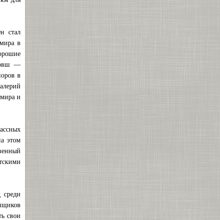
н стал
 мира в
орошие
Ковш —
иоров в
Валерий
 мира и
ассных
на этом
твенный
етскими
д среди
нщиков
ть свои