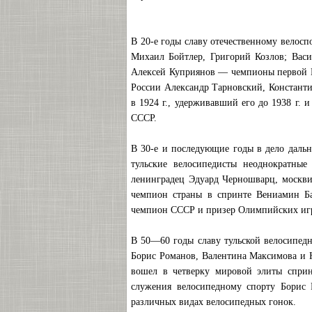
В 20-е годы славу отечественному велос
Михаил Бойтлер, Григорий Козлов; Вас
Алексей Куприянов — чемпионы первой Вс
России Александр Тарновский, Констант
в 1924 г., удерживавший его до 1938 г.
СССР.
В 30-е и последующие годы в дело дальн
тульские велосипедисты неоднократны
ленинградец Эдуард Черношварц, москв
чемпион страны в спринте Вениамин Ба
чемпион СССР и призер Олимпийских игр 
В 50—60 годы славу тульской велосипед
Борис Романов, Валентина Максимова и Н
вошел в четверку мировой элиты спринт
служения велосипедному спорту Борис
различных видах велосипедных гонок.