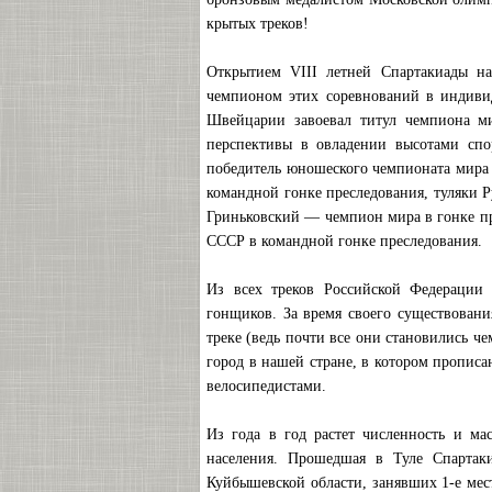
крытых треков!
Открытием VIII летней Спартакиады н
чемпионом этих соревнований в индивид
Швейцарии завоевал титул чемпиона ми
перспективы в овладении высотами сп
победитель юношеского чемпионата мира
командной гонке преследования, туляки 
Гриньковский — чемпион мира в гонке п
СССР в командной гонке преследования.
Из всех треков Российской Федерации 
гонщиков. За время своего существовани
треке (ведь почти все они становились ч
город в нашей стране, в котором пропис
велосипедистами.
Из года в год растет численность и ма
населения. Прошедшая в Туле Спарта
Куйбышевской области, занявших 1-е мес