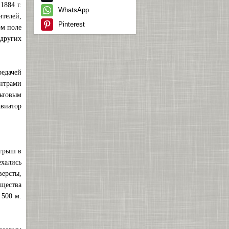
1884 г.
WhatsApp
ителей,
Pinterest
ом поле
 других
редачей
нтрами
льтовым
авиатор
ыгрыш в
хались
ерсты,
щества
 500 м.