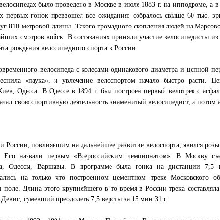
велосипедах было проведено в Москве в июле 1883 г. на ипподроме, а в 
х первых гонок превзошел все ожидания: собралось свыше 60 тыс. зр
г 810-метровой длины. Такого громадного скопления людей на Марсов
йших смотров войск. В состязаниях приняли участие велосипедисты из
 дата рождения велосипедного спорта в России.
современного велосипеда с колесами одинакового диаметра и цепной пе
еснила «паука», и увлечение велоспортом начало быстро расти. Це
иев, Одесса. В Одессе в 1894 г. был построен первый велотрек с асфа
ачал свою спортивную деятельность знаменитый велосипедист, а потом 
 России, повлиявшим на дальнейшее развитие велоспорта, явился роз
. Его назвали первым «Всероссийским чемпионатом». В Москву съе
а, Одессы, Варшавы. В программе была гонка на дистанции 7,5 в
язались на только что построенном цементном треке Московского об
 поле. Длина этого крупнейшего в то время в России трека составляла
Девис, сумевший преодолеть 7,5 версты за 15 мин 31 с.