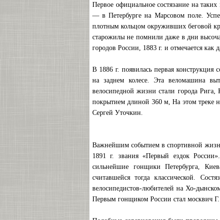
Первое официальное состязание на таких 
— в Петербурге на Марсовом поле. Успе
плотным кольцом окруживших беговой кру
старожилы не помнили даже в дни высоча
городов России, 1883 г. и отмечается как
В 1886 г. появилась первая конструкция 
на заднем колесе. Эта веломашина выт
велосипедной жизни стали города Рига, К
покрытием длиной 360 м, На этом треке н
Сергей Уточкин.
Важнейшим событием в спортивной жизни
1891 г. звания «Первый ездок России»
сильнейшие гонщики Петербурга, Киев
считавшейся тогда классической. Сост
велосипедистов-любителей на Хо-дынском
Первым гонщиком России стал москвич Г. 