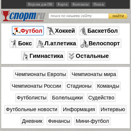
Версия для ПК
Карта
Контакты
Поиск
НАЙТИ
Футбол
Хоккей
Баскетбол
Бокс
Л.атлетика
Велоспорт
Гимнастика
Остальные
Чемпионаты Европы
Чемпионаты мира
Чемпионаты России
Стадионы
Команды
Футболисты
Болельщики
Судейство
Футбольные новости
Информация
Интервью
Дневник
Финансы
Мини-футбол