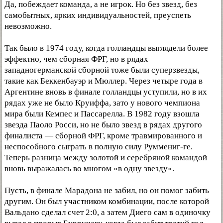
Да, побеждает команда, а не игрок. Но без звезд, без
самобытных, ярких индивидуальностей, преуспеть
невозможно.
Так было в 1974 году, когда голландцы выглядели более
эффектно, чем сборная ФРГ, но в рядах
западногерманской сборной тоже были суперзвезды,
такие как Беккенбауэр и Мюллер. Через четыре года в
Аргентине вновь в финале голландцы уступили, но в их
рядах уже не было Круиффа, зато у нового чемпиона
мира были Кемпес и Пассарелла. В 1982 году взошла
звезда Паоло Росси, но не было звезд в рядах другого
финалиста — сборной ФРГ, кроме травмированного и
неспособного сыграть в полную силу Руммениг-ге.
Теперь разница между золотой и серебряной командой
вновь выражалась во многом «в одну звезду».
Пусть, в финале Марадона не забил, но он помог забить
другим. Он был участником комбинации, после которой
Вальдано сделал счет 2:0, а затем Диего сам в одиночку