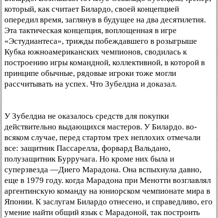
который, как считает Билардо, своей концепцией
опередил время, заглянув в будущее на два десятилетия.
Эта тактическая концепция, воплощенная в игре
«Эстудиантеса», трижды побеждавшего в розыгрыше
Кубка южноамериканских чемпионов, сводилась к
построению игры командной, коллективной, в которой в
принципе обычные, рядовые игроки тоже могли
рассчитывать на успех. Что Зубелдиа и доказал.
У Зубелдиа не оказалось средств для покупки
действительно выдающихся мастеров. У Билардо. во-
всяком случае, перед стартом трех неплохих отмечали
все: защитник Пассарелла, форвард Вальдано,
полузащитник Бурручага. Но кроме них была и
суперзвезда —Диего Марадона. Она вспыхнула давно,
еще в 1979 году. когда Марадона при Менотти возглавлял
аргентинскую команду на юниорском чемпионате мира в
Японии. К заслугам Билардо отнесено, и справедливо, его
умение найти общий язык с Марадоной, так построить