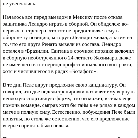
не увенчались.
Началось все перед выездом в Мексику после отказа
защитника Леандро играть в сборной. Он обиделся: во-
первых, на тренера, что тот не предоставляет ему в
обороне ту позицию, которую Леандро желал, а затем на
то, что его друга Ренато вывели из состава. Леандро
остался в •Бразилии. Сантана в срочном порядке включил
в сборную необстрелянного 24-летнего Жозимара, даже
не имевшего в тот период профессионального контракта,
хотя и числившегося в рядах «Ботафого».
В те дни Пеле вдруг предложил свою кандидатуру. Он
говорил, что две недели тренировки позволят ему вернуть
неплохую спортивную форму, что он может, в силах еще
помочь команде, сыграв хотя бы тайм в ее рядах в каждом
матче в полную силу. Естественно, побуждения Пеле были
понятны, но столь же естественно, что его предложение
всерьез принять было нельзя.