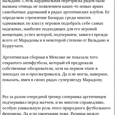
Вальдано. Столь кардинальная перетряска рядов была
вызвана отнюдь не появлением каких-то новых ярких
самобытных дарований в рядах аргентинских клубов. Ее
определяло стремление Билардо среди многих
одинаковых по классу игроков подобрать себе самых
надежных, наиболее подходящих для его игровой
концепции, успех которой, подчеркнем, зависел прежде
всего от Марадоны и в некоторой степени от Вальдано и
Бурручаги.
Аргентинская сборная в Мексике не показала того
открытого антифутбола, который ей предрекали
собственные обозреватели, хотя на первом этапе в
эпизодах он и просматривался. Да и не могла, наверное,
показать, имея в своих рядах суперзвезду Марадону.
Раз за разом очередной тренер соперника аргентинцев
подчеркивал перед матчем, и во многом справедливо,
особую уникальную роль этого природного футбольного
феномена. Да и по окончании тоже. Разница между