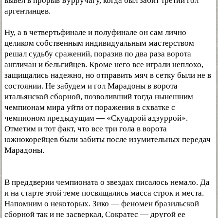
вывел в прорыв Бурручагу, когда был забит третий гол
аргентинцев.
Ну, а в четвертьфинале и полуфинале он сам лично
целиком собственным индивидуальным мастерством
решал судьбу сражений, поразив по два раза ворота
англичан и бельгийцев. Кроме него все играли неплохо,
защищались надежно, но отправить мяч в сетку были не в
состоянии. Не забудем и гол Марадоны в ворота
итальянской сборной, позволивший тогда нынешним
чемпионам мира уйти от поражения в схватке с
чемпионом предыдущим — «Скуадрой адзуррой».
Отметим и тот факт, что все три гола в ворота
южнокорейцев были забиты после изумительных передач
Марадоны.
В преддверии чемпионата о звездах писалось немало. Да
и на старте этой теме посвящались масса строк и места.
Напомним о некоторых. Зико — феномен бразильской
сборной так и не засверкал, Сократес — другой ее