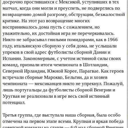
досрочно простившихся с Мексикой, уступивших в тех
матчах, когда они могли и преуспеть, не подверглись по
возвращению домой разгрому, обструкции, безжалостной
критике. На этот раз возвращение многих
воспринималось дома пусть с сожалением, но
уважительно, их достойная игра не перечеркивалась.
Никто не забрасывал гнилыми помидорами, как в 1966
году, итальянскую сборную у себя дома, не услышали
упреков в свой адрес футболисты сборной Дании и
Испании. Закономерным, с учетом истинной силы своих
команд, признали итоги чемпионата в Шотландии,
Северной Ирландии, Южной Корее, Парагвае. Как героев
встречали сборные Марокко, Бельгии, да и хозяев
чемпионата — мексиканцев никто не упрекнул. Пожалуй,
лишь португальцы да футболисты сборной Венгрии и
Уругвая не реализовали в игре весь свой истинный
потенциал.
Третья группа, где выступала наша сборная, была особо
отмечена на первом этапе всеми. Крупная и яркая победа
советской команды на старте — 6:0 над сборной Венгрии,