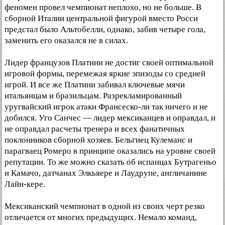
феномен провел чемпионат неплохо, но не больше. В
сборной Италии центральной фигурой вместо Росси
предстал было Альтобелли, однако, забив четыре гола,
заменить его оказался не в силах.
Лидер французов Платини не достиг своей оптимальной
игровой формы, перемежая яркие эпизоды со средней
игрой. И все же Платини забивал ключевые мячи
итальянцам и бразильцам. Разрекламированный
уругвайский игрок атаки Франсеско-ли так ничего и не
добился. Уго Санчес — лидер мексиканцев и оправдал, и
не оправдал расчеты тренера и всех фанатичных
поклонников сборной хозяев. Бельгиец Кулеманс и
парагваец Ромеро в принципе оказались на уровне своей
репутации. То же можно сказать об испанцах Бутрагеньо
и Камачо, датчанах Элкьяере и Лаудрупе, англичанине
Лайн-кере.
Мексиканский чемпионат в одной из своих черт резко
отличается от многих предыдущих. Немало команд,