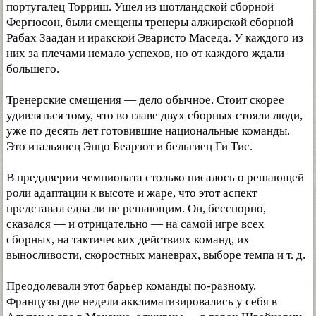
португалец Торриш. Ушел из шотландской сборной
Фергюсон, были смещены тренеры алжирской сборной
Рабах Заадан и иракской Эваристо Маседа. У каждого из
них за плечами немало успехов, но от каждого ждали
большего.
Тренерские смещения — дело обычное. Стоит скорее
удивляться тому, что во главе двух сборных стояли люди,
уже по десять лет готовившие национальные команды.
Это итальянец Энцо Беарзот и бельгиец Ги Тис.
В преддверии чемпионата столько писалось о решающей
роли адаптации к высоте и жаре, что этот аспект
представал едва ли не решающим. Он, бесспорно,
сказался — и отрицательно — на самой игре всех
сборных, на тактических действиях команд, их
выносливости, скоростных маневрах, выборе темпа и т. д.
Преодолевали этот барьер команды по-разному.
Французы две недели акклиматизировались у себя в