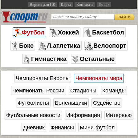
Версия для ПК
Карта
Контакты
Поиск
НАЙТИ
Футбол
Хоккей
Баскетбол
Бокс
Л.атлетика
Велоспорт
Гимнастика
Остальные
Чемпионаты Европы
Чемпионаты мира
Чемпионаты России
Стадионы
Команды
Футболисты
Болельщики
Судейство
Футбольные новости
Информация
Интервью
Дневник
Финансы
Мини-футбол