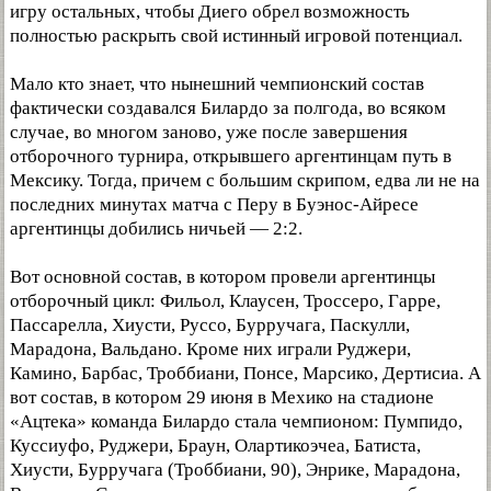
игру остальных, чтобы Диего обрел возможность
полностью раскрыть свой истинный игровой потенциал.
Мало кто знает, что нынешний чемпионский состав
фактически создавался Билардо за полгода, во всяком
случае, во многом заново, уже после завершения
отборочного турнира, открывшего аргентинцам путь в
Мексику. Тогда, причем с большим скрипом, едва ли не на
последних минутах матча с Перу в Буэнос-Айресе
аргентинцы добились ничьей — 2:2.
Вот основной состав, в котором провели аргентинцы
отборочный цикл: Фильол, Клаусен, Троссеро, Гарре,
Пассарелла, Хиусти, Руссо, Бурручага, Паскулли,
Марадона, Вальдано. Кроме них играли Руджери,
Камино, Барбас, Троббиани, Понсе, Марсико, Дертисиа. А
вот состав, в котором 29 июня в Мехико на стадионе
«Ацтека» команда Билардо стала чемпионом: Пумпидо,
Куссиуфо, Руджери, Браун, Олартикоэчеа, Батиста,
Хиусти, Бурручага (Троббиани, 90), Энрике, Марадона,