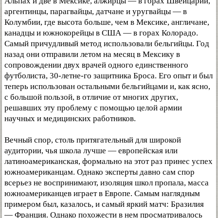
Альпах и две в Мексике, алжирцы — в горах Швейцарии,
аргентинцы, парагвайцы, датчане и уругвайцы — в
Колумбии, где высота больше, чем в Мексике, англичане,
канадцы и южнокорейцы в США — в горах Колорадо.
Самый причудливый метод использовали бельгийцы. Год
назад они отправили летом на месяц в Мексику в
сопровождении двух врачей одного единственного
футболиста, 30-летне-го защитника Броса. Его опыт и был
теперь использован остальными бельгийцами и, как ясно,
с большой пользой, в отличие от многих других,
решавших эту проблему с помощью целой армии
научных и медицинских работников.
Вечный спор, столь притягательный для широкой
аудитории, чья школа лучше — европейская или
латиноамериканская, формально на этот раз принес успех
южноамериканцам. Однако эксперты давно сам спор
всерьез не воспринимают, изоляция школ пропала, масса
южноамериканцев играет в Европе. Самым наглядным
примером был, казалось, и самый яркий матч: Бразилия
— Франция. Однако похожести в нем просматривалось