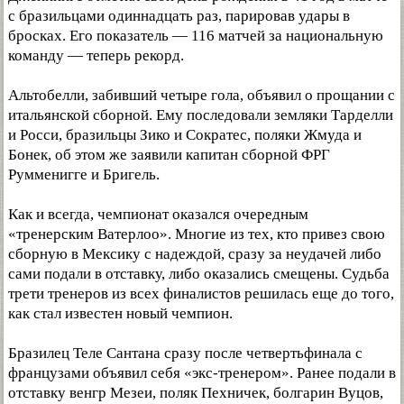
с бразильцами одиннадцать раз, парировав удары в
бросках. Его показатель — 116 матчей за национальную
команду — теперь рекорд.
Альтобелли, забивший четыре гола, объявил о прощании с
итальянской сборной. Ему последовали земляки Тарделли
и Росси, бразильцы Зико и Сократес, поляки Жмуда и
Бонек, об этом же заявили капитан сборной ФРГ
Румменигге и Бригель.
Как и всегда, чемпионат оказался очередным
«тренерским Ватерлоо». Многие из тех, кто привез свою
сборную в Мексику с надеждой, сразу за неудачей либо
сами подали в отставку, либо оказались смещены. Судьба
трети тренеров из всех финалистов решилась еще до того,
как стал известен новый чемпион.
Бразилец Теле Сантана сразу после четвертьфинала с
французами объявил себя «экс-тренером». Ранее подали в
отставку венгр Мезеи, поляк Пехничек, болгарин Вуцов,