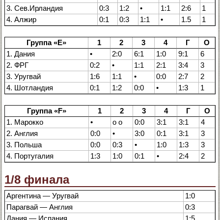
3. Сев.Ирландия
0:3
1:2
•
1:1
2:6
1
4. Алжир
0:1
0:3
1:1
•
1.5
1
Группа «Е»
1
2
3
4
Г
О
1. Дания
•
2:0
6:1
1:0
9:1
6
2. ФРГ
0:2
•
1:1
2:1
3:4
3
3. Уругвай
1:6
1:1
•
0:0
2:7
2
4. Шотландия
0:1
1:2
0:0
•
1:3
1
Группа «F»
1
2
3
4
Г
О
1. Марокко
•
о о
0:0
3:1
3:1
4
2. Англия
0:0
•
3:0
0:1
3:1
3
3. Польша
0:0
0:3
•
1:0
1:3
3
4. Португалия
1:3
1:0
0:1
•
2:4
2
1/8 финала
Аргентина — Уругвай
1:0
Парагвай — Англия
0:3
Дания — Испания
1:5