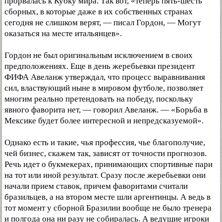
прорвалась к Кубку мира. Так вот, «теперь пять-шесть
сборных, в которые даже в их собственных странах
сегодня не слишком верят, — писал Гордон, — Могут
оказаться на месте итальянцев».
Гордон не был оригинальным исключением в своих
предположениях. Еще в день жеребьевки президент
ФИФА Авеланж утверждал, что процесс выравнивания
сил, властвующий ныне в мировом футболе, позволяет
многим реально претендовать на победу, поскольку
явного фаворита нет, — говорил Авеланж. — «Борьба в
Мексике будет более интересной и непредсказуемой».
Однако есть и такие, чья профессия, чье благополучие,
чей бизнес, скажем так, зависят от точности прогнозов.
Речь идет о букмекерах, принимающих спортивные пари
на тот или иной результат. Сразу после жеребьевки они
начали прием ставок, причем фаворитами считали
бразильцев, а на втором месте шли аргентинцы. А ведь в
тот момент у сборной Бразилии вообще не было тренера
и полгода она ни разу не собиралась. А ведущие игроки