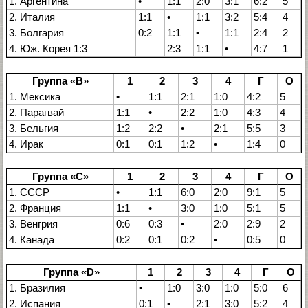
1. Аргентина
•
1:1
2:0
3:1
6:2
5
2. Италия
1:1
•
1:1
3:2
5:4
4
3. Болгария
0:2
1:1
•
1:1
2:4
2
4. Юж. Корея 1:3
2:3
1:1
•
4:7
1
Группа «В»
1
2
3
4
Г
О
1. Мексика
•
1:1
2:1
1:0
4:2
5
2. Парагвай
1:1
•
2:2
1:0
4:3
4
3. Бельгия
1:2
2:2
•
2:1
5:5
3
4. Ирак
0:1
0:1
1:2
•
1:4
0
Группа «С»
1
2
3
4
Г
О
1. СССР
•
1:1
6:0
2:0
9:1
5
2. Франция
1:1
•
3:0
1:0
5:1
5
3. Венгрия
0:6
0:3
•
2:0
2:9
2
4. Канада
0:2
0:1
0:2
•
0:5
0
Группа «D»
1
2
3
4
Г
О
1. Бразилия
•
1:0
3:0
1:0
5:0
6
2. Испания
0:1
•
2:1
3:0
5:2
4