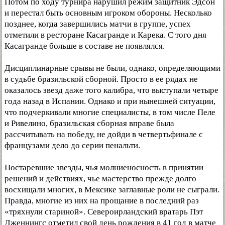
Потом по ходу турнира нарушил режим защитник Эдсон
и перестал быть основным игроком обороны. Несколько
позднее, когда завершились матчи в группе, успех
отметили в ресторане Касагранде и Карека. С того дня
Касагранде больше в составе не появлялся.
Дисциплинарные срывы не были, однако, определяющими
в судьбе бразильской сборной. Просто в ее рядах не
оказалось звезд даже того калибра, что выступали четыре
года назад в Испании. Однако и при нынешней ситуации,
что подчеркивали многие специалисты, в том числе Пеле
и Ривелино, бразильская сборная вправе была
рассчитывать на победу, не дойди в четвертьфинале с
французами дело до серии пенальти.
Постаревшие звезды, чья молниеносность в принятии
решений и действиях, чье мастерство прежде долго
восхищали многих, в Мексике заглавные роли не сыграли.
Правда, многие из них на прощание в последний раз
«тряхнули стариной». Североирландский вратарь Пэт
Дженнингс отметил свой день рождения в 41 год в матче