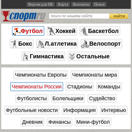
Версия для ПК
Карта
Контакты
Поиск
НАЙТИ
Футбол
Хоккей
Баскетбол
Бокс
Л.атлетика
Велоспорт
Гимнастика
Остальные
Чемпионаты Европы
Чемпионаты мира
Чемпионаты России
Стадионы
Команды
Футболисты
Болельщики
Судейство
Футбольные новости
Информация
Интервью
Дневник
Финансы
Мини-футбол