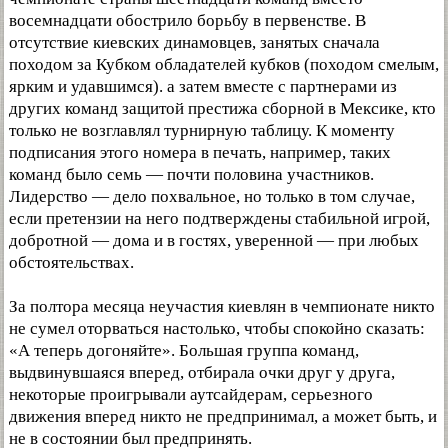
восемнадцати обострило борьбу в первенстве. В
отсутствие киевских динамовцев, занятых сначала
походом за Кубком обладателей кубков (походом смелым,
ярким и удавшимся). а затем вместе с партнерами из
других команд защитой престижа сборной в Мексике, кто
только не возглавлял турнирную таблицу. К моменту
подписания этого номера в печать, например, таких
команд было семь — почти половина участников.
Лидерство — дело похвальное, но только в том случае,
если претензии на него подтверждены стабильной игрой,
добротной — дома и в гостях, уверенной — при любых
обстоятельствах.
За полтора месяца неучастия киевлян в чемпионате никто
не сумел оторваться настолько, чтобы спокойно сказать:
«А теперь догоняйте». Большая группа команд,
выдвинувшаяся вперед, отбирала очки друг у друга,
некоторые проигрывали аутсайдерам, серьезного
движения вперед никто не предпринимал, а может быть, и
не в состоянии был предпринять.