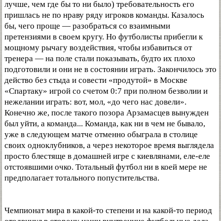
лучше, чем где бы то ни было) требовательность его
пришлась не по нраву ряду игроков команды. Казалось
бы, чего проще — разобраться со взаимными
претензиями в своем кругу. Но футболисты прибегли к
мощному рычагу воздействия, чтобы избавиться от
тренера — на поле стали показывать, будто их плохо
подготовили и они не в состоянии играть. Закончилось это
действо без стыда и совести «продутой» в Москве
«Спартаку» игрой со счетом 0:7 при полном безволии и
нежелании играть: вот, мол, «до чего нас довели».
Конечно же, после такого позора Арзамасцев вынужден
был уйти, а команда... Команда, как ни в чем не бывало,
уже в следующем матче отменно обыграла в столице
своих одноклубников, а через некоторое время выглядела
просто блестяще в домашней игре с киевлянами, еле-еле
отстоявшими очко. Тотальный футбол ни в коей мере не
предполагает тотального попустительства.
Чемпионат мира в какой-то степени и на какой-то период