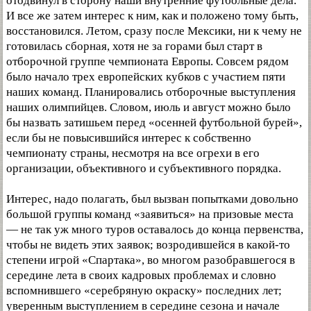
отодвинул в сторону наши внутренние футбольные дела.
И все же затем интерес к ним, как и положено тому быть,
восстановился. Летом, сразу после Мексики, ни к чему не
готовилась сборная, хотя не за горами был старт в
отборочной группе чемпионата Европы. Совсем рядом
было начало трех европейских кубков с участием пяти
наших команд. Планировались отборочные выступления
наших олимпийцев. Словом, июль и август можно было
бы назвать затишьем перед «осенней футбольной бурей»,
если бы не повысившийся интерес к собственно
чемпионату страны, несмотря на все огрехи в его
организации, объективного и субъективного порядка.
Интерес, надо полагать, был вызван попытками довольно
большой группы команд «заявиться» на призовые места
— не так уж много туров оставалось до конца первенства,
чтобы не видеть этих заявок; возродившейся в какой-то
степени игрой «Спартака», во многом разобравшегося в
середине лета в своих кадровых проблемах и словно
вспомнившего «серебряную окраску» последних лет;
уверенным выступлением в середине сезона и начале