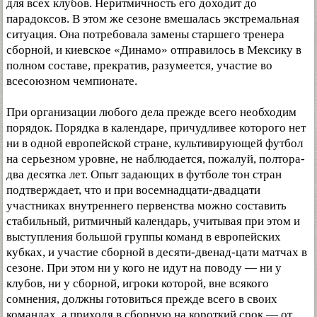
для всех клубов. Неритмичность его доходит до
парадоксов. В этом же сезоне вмешалась экстремальная
ситуация. Она потребовала замены старшего тренера
сборной, и киевское «Динамо» отправилось в Мексику в
полном составе, прекратив, разумеется, участие во
всесоюзном чемпионате.
При организации любого дела прежде всего необходим
порядок. Порядка в календаре, причудливее которого нет
ни в одной европейской стране, культивирующей футбол
на серьезном уровне, не наблюдается, пожалуй, полтора-
два десятка лет. Опыт задающих в футболе тон стран
подтверждает, что и при восемнадцати-двадцати
участниках внутреннего первенства можно составить
стабильный, ритмичный календарь, учитывая при этом и
выступления большой группы команд в европейских
кубках, и участие сборной в десяти-двенад-цати матчах в
сезоне. При этом ни у кого не идут на поводу — ни у
клубов, ни у сборной, игроки которой, вне всякого
сомнения, должны готовиться прежде всего в своих
командах, а приходя в сборную на короткий срок — от