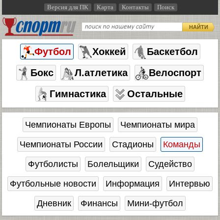
Версия для ПК
Карта
Контакты
Поиск
НАЙТИ
Футбол
Хоккей
Баскетбол
Бокс
Л.атлетика
Велоспорт
Гимнастика
Остальные
Чемпионаты Европы
Чемпионаты мира
Чемпионаты России
Стадионы
Команды
Футболисты
Болельщики
Судейство
Футбольные новости
Информация
Интервью
Дневник
Финансы
Мини-футбол