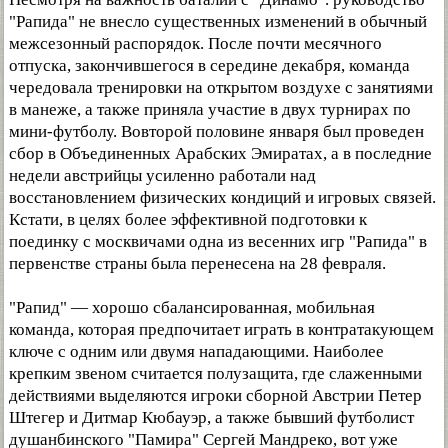
"Рапида" не внесло существенных изменений в обычный
межсезонный распорядок. После почти месячного
отпуска, закончившегося в середине декабря, команда
чередовала тренировки на открытом воздухе с занятиями
в манеже, а также приняла участие в двух турнирах по
мини-футболу. Вовторой половине января был проведен
сбор в Объединенных Арабских Эмиратах, а в последние
недели австрийцы усиленно работали над
восстановлением физических кондиций и игровых связей.
Кстати, в целях более эффективной подготовки к
поединку с москвичами одна из весенних игр "Рапида" в
первенстве страны была перенесена на 28 февраля.
"Рапид" — хорошо сбалансированная, мобильная
команда, которая предпочитает играть в контратакующем
ключе с одним или двумя нападающими. Наиболее
крепким звеном считается полузащита, где слаженными
действиями выделяются игроки сборной Австрии Петер
Штегер и Дитмар Кюбауэр, а также бывший футболист
душанбинского "Памира" Сергей Мандреко, вот уже