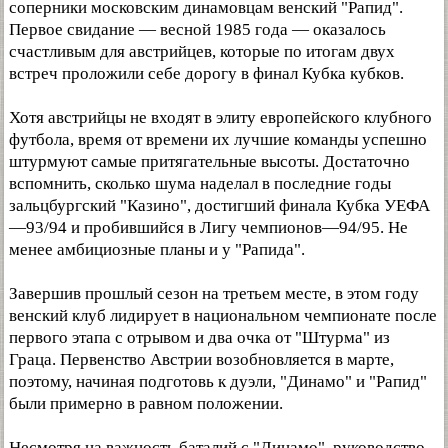
соперники московским динамовцам венский "Рапид".
Первое свидание — весной 1985 года — оказалось
счастливым для австрийцев, которые по итогам двух
встреч проложили себе дорогу в финал Кубка кубков.
Хотя австрийцы не входят в элиту европейского клубного
футбола, время от времени их лучшие команды успешно
штурмуют самые притягательные высоты. Достаточно
вспомнить, сколько шума наделал в последние годы
зальцбургский "Казино", достигший финала Кубка УЕФА
—93/94 и пробившийся в Лигу чемпионов—94/95. Не
менее амбициозные планы и у "Рапида".
Завершив прошлый сезон на третьем месте, в этом году
венский клуб лидирует в национальном чемпионате после
первого этапа с отрывом и два очка от "Штурма" из
Граца. Первенство Австрии возобновляется в марте,
поэтому, начиная подготовь к дуэли, "Динамо" и "Рапид"
были примерно в равном положении.
Несмотря на важность баталий с "Динамо". руководство