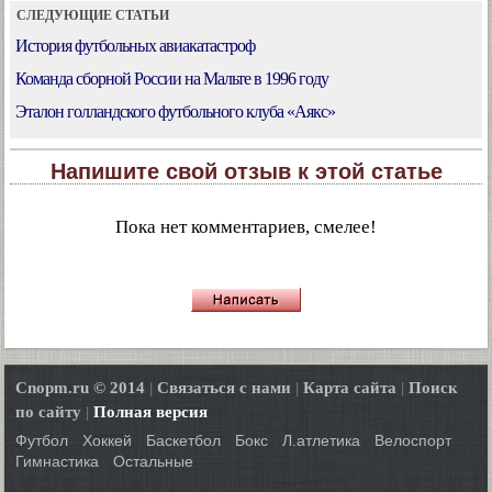
СЛЕДУЮЩИЕ СТАТЬИ
История футбольных авиакатастроф
Команда сборной России на Мальте в 1996 году
Эталон голландского футбольного клуба «Аякс»
Напишите свой отзыв к этой статье
Пока нет комментариев, смелее!
Cnopm.ru © 2014
|
Связаться с нами
|
Карта сайта
|
Поиск
по сайту
|
Полная версия
Футбол
Хоккей
Баскетбол
Бокс
Л.атлетика
Велоспорт
Гимнастика
Остальные