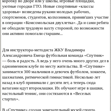
коробку во дворе или у школы, игровые площадки,
уютные городки ГТО. Новые спортивные «классы
здоровья» возведены руками молодых рабочих,
спортсменов, студентов, колхозников, приняв'ших участие
в операции «Комсомольская двухлетка». Да и сами ребята
не обходили трудовую вахту стороной, по возможности
они активно помогали старшим...
Для инструктора-методиста ЖКУ Владимира
Александровича Емеца футбольная команда «Спутник»
— боль и радость. А ведь у него очень много других дел в
одноименном клубе по месту жительства. В «Спутнике»
занимается 300 мальчиков и девочек футболом, хоккеем,
шахматами, ритмической гимнастикой. Несколько лет
назад в клуб принимали с десяти лет, а теперь сюда
ватагами идут второклашки. Их обучают игре в шашки,
настольный теннис, они состязаются в «Веселых
стартах».
В «Спутнике» создан замечательный музей спорта.