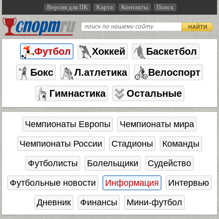
Версия для ПК
Карта
Контакты
Поиск
НАЙТИ
Футбол
Хоккей
Баскетбол
Бокс
Л.атлетика
Велоспорт
Гимнастика
Остальные
Чемпионаты Европы
Чемпионаты мира
Чемпионаты России
Стадионы
Команды
Футболисты
Болельщики
Судейство
Футбольные новости
Информация
Интервью
Дневник
Финансы
Мини-футбол