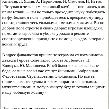
Качалин, Л. Яшин, А. Парамонов, Н. Симонян, И. Нетто.
«Вступая в четырехмиллионный клуб. — говорилось в их
приветствии, — вы не только проходите науку побеждать
на футбольном поле, приобщаетесь к прекрасному миру
спорта, становитесь сильными, смелыми, ловкими. Вы по
доброй воле строите в своих дворах игровые площадки,
помогаете взрослым в уборке урожая и ремонте
спортсооружений. приходите с помощью в дом ветерана
войны и труда.
В адрес финалистов пришла телеграмма от космонавтов,
дважды Героев Советского Союза А. Леонова, П.
Климука, Ю. Малышева. В ней были такие слова «...не
беда, если не все из вас станут Яшиными, Бобровыми
Федотовыми, Стрельцовыми, Блохиными. Но все вы
станете сильнее духом и телом, вырастите крепкими,
мужественными. в любую минуту будете готовы защитить
нашу любимую Родину».
Лучшие комсомольские организации города взяли