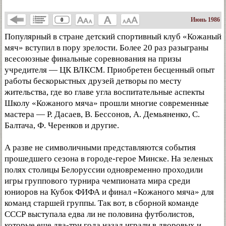
Июнь 1986
0
Популярный в стране детский спортивный клуб «Кожаный
мяч» вступил в пору зрелости. Более 20 раз разыграны
всесоюзные финальные соревнования на призы
учредителя — ЦК ВЛКСМ. Приобретен бесценный опыт
работы бескорыстных друзей детворы по месту
жительства, где во главе угла воспитательные аспекты
Школу «Кожаного мяча» прошли многие современные
мастера — Р. Дасаев, В. Бессонов, А. Демьяненко, С.
Балтача, Ф. Черенков и другие.
А разве не символичными представляются события
прошедшего сезона в городе-герое Минске. На зеленых
полях столицы Белоруссии одновременно проходили
игры группового турнира чемпионата мира среди
юниоров на Кубок ФИФА и финал «Кожаного мяча» для
команд старшей группы. Так вот, в сборной команде
СССР выступала едва ли не половина футболистов,
которые еще два-три года назад играли в дворовых и