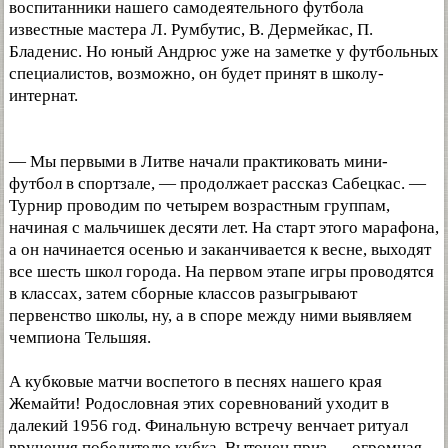
воспитанники нашего самодеятельного футбола
известные мастера Л. Румбутис, В. Дермейкас, П.
Бладенис. Но юный Андрюс уже на заметке у футбольных
специалистов, возможно, он будет принят в школу-
интернат.
— Мы первыми в Литве начали практиковать мини-
футбол в спортзале, — продолжает рассказ Сабецкас. —
Турнир проводим по четырем возрастным группам,
начиная с мальчишек десяти лет. На старт этого марафона,
а он начинается осенью и заканчивается к весне, выходят
все шесть школ города. На первом этапе игры проводятся
в классах, затем сборные классов разыгрывают
первенство школы, ну, а в споре между ними выявляем
чемпиона Тельшяя.
А кубковые матчи воспетого в песнях нашего края
Жемайти! Родословная этих соревнований уходит в
далекий 1956 год. Финальную встречу венчает ритуал
вручения победителю кубка. Выточен приз — огромная