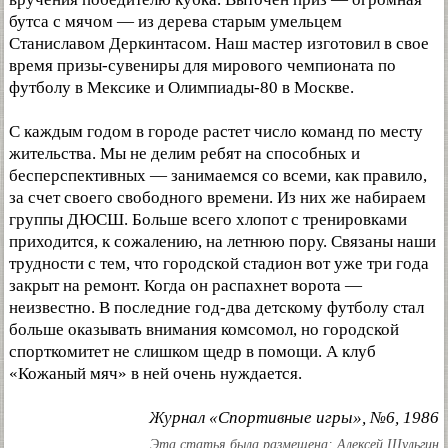
бутса с мячом — из дерева старым умельцем
Станиславом Деркинтасом. Наш мастер изготовил в свое
время призы-сувениры для мирового чемпионата по
футболу в Мексике и Олимпиады-80 в Москве.
С каждым годом в городе растет число команд по месту
жительства. Мы не делим ребят на способных и
бесперспективных — занимаемся со всеми, как правило,
за счет своего свободного времени. Из них же набираем
группы ДЮСШ. Больше всего хлопот с тренировками
приходится, к сожалению, на летнюю пору. Связаны наши
трудности с тем, что городской стадион вот уже три года
закрыт на ремонт. Когда он распахнет ворота —
неизвестно. В последние год-два детскому футболу стал
больше оказывать внимания комсомол, но городской
спорткомитет не слишком щедр в помощи. А клуб
«Кожаный мяч» в ней очень нуждается.
Журнал «Спортивные игры», №6, 1986
Эта статья была размещена:
Алексей Шульгин