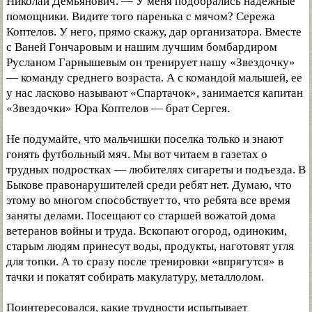
Николай Демьянович. — У меня подобрались надежные
помощники. Видите того паренька с мячом? Сережа
Коптелов. У него, прямо скажу, дар организатора. Вместе
с Ваней Гончаровым и нашим лучшим бомбардиром
Русланом Гарнышевым он тренирует нашу «Звездочку»
— команду среднего возраста. А с командой малышей, ее
у нас ласково называют «Спартачок», занимается капитан
«Звездочки» Юра Коптелов — брат Сергея.
Не подумайте, что мальчишки поселка только и знают
гонять футбольный мяч. Мы вот читаем в газетах о
трудных подростках — любителях сигареты и подъезда. В
Быкове правонарушителей среди ребят нет. Думаю, что
этому во многом способствует то, что ребята все время
заняты делами. Посещают со старшей вожатой дома
ветеранов войны и труда. Вскопают огород, одиноким,
старым людям принесут воды, продукты, наготовят угля
для топки. А то сразу после тренировки «впрягутся» в
тачки и покатят собирать макулатуру, металлолом.
Поинтересовался, какие трудности испытывает