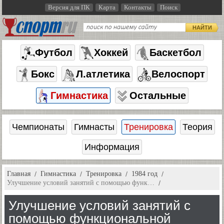
Версия для ПК
Карта
Контакты
Поиск
НАЙТИ
Футбол
Хоккей
Баскетбол
Бокс
Л.атлетика
Велоспорт
Гимнастика
Остальные
Чемпионаты
Гимнасты
Тренировка
Теория
Информация
Главная
Гимнастика
Тренировка
1984 год
Улучшение условий занятий с помощью функ…
Улучшение условий занятий с
помощью функциональной