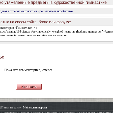
но утяжеленные предметы в художественной гимнастике
дам в стойку на руках на «решетку» в акробатике
атью на своем сайте, блоге или форуме:
ье
Пока нет комментариев, смелее!
|
Поиск по сайту
|
Мобильная версия
·
·
·
·
·
·
·
Чемпионаты России
Стадионы
Команды
Футболисты
Болельщики
Судейство