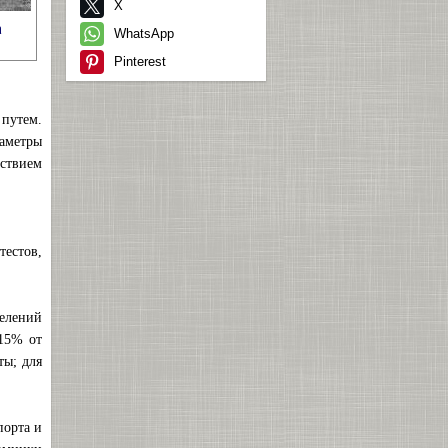
X
а
WhatsApp
Pinterest
путем.
аметры
йствием
тестов,
желений
 15% от
ты; для
порта и