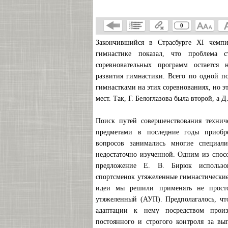
0
Закончившийся в Страсбурге XI чемпи
гимнастике показал, что проблема 
соревновательных программ остается
развития гимнастики. Всего по одной п
гимнастками на этих соревнованиях, но 
мест. Так, Г. Белоглазова была второй, а 
Поиск путей совершенствования технич
предметами в последние годы приобр
вопросов занимались многие специал
недостаточно изученной. Одним из спо
предложение Е. В. Бирюк использов
спортсменок утяжеленные гимнастически
идеи мы решили применять не прост
утяжеленный (АУП). Предполагалось, чт
адаптации к нему посредством прои
постоянного и строгого контроля за вы