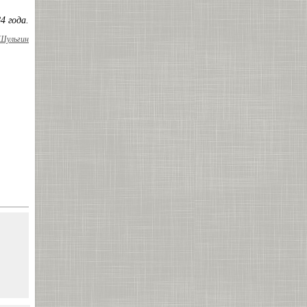
4 года.
 Шульгин