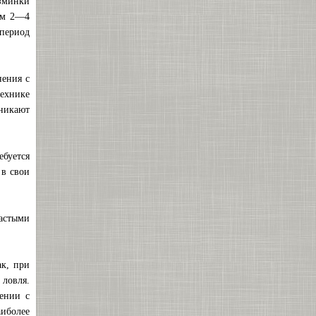
азминки
ем 2—4
 период
нения с
ехнике
никают
буется
 в свои
астыми
ак, при
 ловля.
ении с
иболее