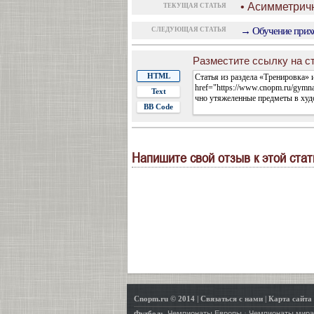
• Асимметрич
ТЕКУЩАЯ СТАТЬЯ
→ Обучение прихо
СЛЕДУЮЩАЯ СТАТЬЯ
Разместите ссылку на ст
HTML
Text
BB Code
Напишите свой отзыв к этой стат
Cnopm.ru © 2014
|
Связаться с нами
|
Карта сайта
·
Футбол:
Чемпионаты Европы
Чемпионаты мира