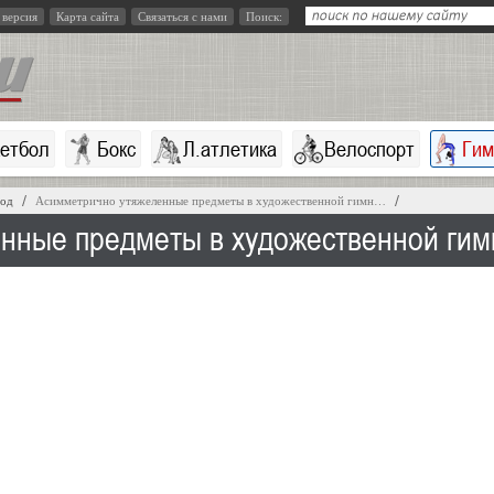
 версия
Карта сайта
Связаться с нами
Поиск:
кетбол
Бокс
Л.атлетика
Велоспорт
Гим
год
Асимметрично утяжеленные предметы в художественной гимн…
нные предметы в художественной гим