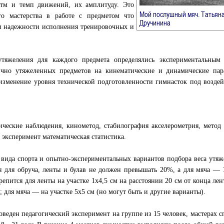
ритм и темп движений, их амплитуду. Это
Мой послушный мяч. Татьян
го мастерства в работе с предметом что
→
Дручинина
 и надежности исполнения тренировочных и
тяжеления для каждого предмета определялись экспериментальным 
ично утяжеленных предметов на кинематические и динамические пар
изменение уровня технической подготовленности гимнасток под возде
ические наблюдения, кинометод, стабилография акселерометрия, метод 
 эксперимент математическая статистика.
 вида спорта и опытно-экспериментальных вариантов подбора веса утя
я для обруча, ленты и булав не должен превышать 20%, а для мяча —
епится для ленты на участке 1x4,5 см на расстоянии 20 см от конца лен
; для мяча — на участке 5x5 см (но могут быть и другие варианты).
веден педагогический эксперимент на группе из 15 человек, мастерах с