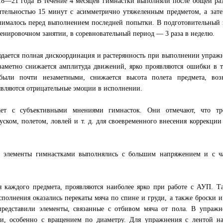
е 18—21 года В течение 4 месяцев гимнастки выполняли после общей р
тельностью 15 минут с асимметрично утяжеленным предметом, а зат
нималось перед выполнением последней попытки. В подготовительный
енировочном занятии, в соревновательный период — 3 раза в неделю.
юдается полная дискоординация и растерянность при выполнении упраж
аметно снижается амплитуда движений, ярко проявляются ошибки в т
были почти незаметными, снижается высота полета предмета, воз
являются отрицательные эмоции в исполнении.
ет с субъективными мнениями гимнасток. Они отмечают, что тре
ском, полетом, ловлей и т. д. для своевременного внесения коррекции
я элементы гимнастками выполнялись с большим напряжением и с ч
 каждого предмета, проявляются наиболее ярко при работе с АУП. Т
полнения оказались перекаты мяча по спине и груди, а также броски и
представили элементы, связанные с отбивом мяча от пола. В упражн
ки, особенно с вращением по диаметру. Для упражнения с лентой на