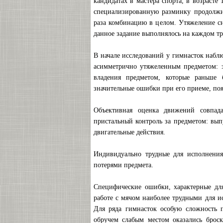
кандидатах в мастера спорта, в возраст
специализированную разминку продолжи
раза комбинацию в целом. Утяжеление с
данное задание выполнялось на каждом тр
В начале исследований у гимнасток набл
асимметрично утяжеленным предметом: з
владения предметом, которые раньше 
значительные ошибки при его приеме, по
Объективная оценка движений совпада
пристальный контроль за предметом: выпу
двигательные действия.
Индивидуально трудные для исполнени
потерями предмета.
Специфические ошибки, характерные для
работе с мячом наиболее трудными для ис
Для ряда гимнасток особую сложность 
обручем слабым местом оказались брос