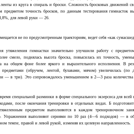
енты из круга в спираль и броски. Сложность бросковых движений св
ым предметом точность бросков, по данным тестирования гимнасток в
8,8%, для левой руки — 26.
ещается не по предусмотренным траекториям, ведет себя «как сумасше
тия утяжеления гимнастки значительно улучшили работу с предмето
лее смело, поднялась высота броска, повысилась их точность, умен
а на общем фоне более яркого и выразительного исполнения. В резу
 предметами (обручем, лентой, булавами, мячом) увеличилась (по 
ии — в три). Это сопровождалось уменьшением в 2—3 раза количества
время специальной разминки в форме специального экзерсиса для всей
ходами, после окончания тренировки в отдельных видах. Б подготови
тяжеленным предметом выполняются в каждом тренировочном заня
ю. Упражнения выполняют сериями по 10 раз (4—6 подходов) — в о
чном темпе, правой и левой рукой, изменяя их целевую направленность.