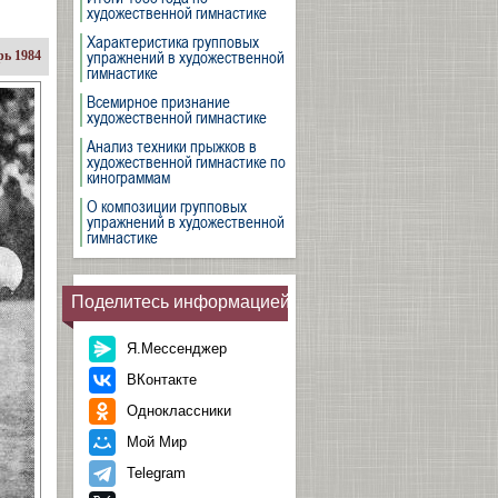
художественной гимнастике
Характеристика групповых
упражнений в художественной
ь 1984
гимнастике
Всемирное признание
художественной гимнастике
Анализ техники прыжков в
художественной гимнастике по
кинограммам
О композиции групповых
упражнений в художественной
гимнастике
Поделитесь информацией
Я.Мессенджер
ВКонтакте
Одноклассники
Мой Мир
Telegram