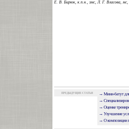
Е. В. Бирюк, к.п.н., змс, Л. Г. Власова, м
ПРЕДЫДУЩИЕ СТАТЬИ
→ Мини-батут для
→ Специализирова
→ Оценке трениро
→ Улучшение усл
→ О композиции г