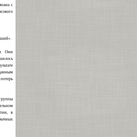
язана с
ысокого
дший».
м. Они
ьшилось
льтате
данным
 потерь
 группы
тельном
тии, в
бычных