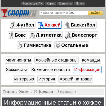
Версия для ПК
Карта
Контакты
Поиск
НАЙТИ
Футбол
Хоккей
Баскетбол
Бокс
Л.атлетика
Велоспорт
Гимнастика
Остальные
Чемпионаты
Хоккейные стадионы
Команды
Хоккеисты
Хоккейные новости
Информация
Интервью
История
Хоккей на траве
Главная
Хоккей
Информация
3 страница
Информационные статьи о хоккее