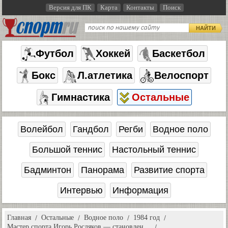
Версия для ПК
Карта
Контакты
Поиск
НАЙТИ
Футбол
Хоккей
Баскетбол
Бокс
Л.атлетика
Велоспорт
Гимнастика
Остальные
Волейбол
Гандбол
Регби
Водное поло
Большой теннис
Настольный теннис
Бадминтон
Панорама
Развитие спорта
Интервью
Информация
Главная
Остальные
Водное поло
1984 год
Мастер спорта Игорь Росляков — становлен…