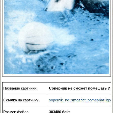
Название картинки:
Соперник не сможет помешать Иг
Ссылка на картинку:
sopernik_ne_smozhet_pomeshat_igory
Размер файла:
303486
байт