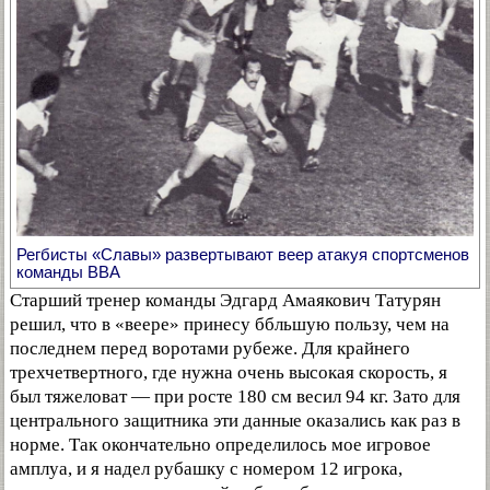
Регбисты «Славы» развертывают веер атакуя спортсменов
команды ВВА
Старший тренер команды Эдгард Амаякович Татурян
решил, что в «веере» принесу ббльшую пользу, чем на
последнем перед воротами рубеже. Для крайнего
трехчетвертного, где нужна очень высокая скорость, я
был тяжеловат — при росте 180 см весил 94 кг. Зато для
центрального защитника эти данные оказались как раз в
норме. Так окончательно определилось мое игровое
амплуа, и я надел рубашку с номером 12 игрока,