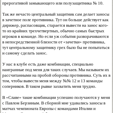
прерогативой замыкающего или полузащитника № 10.
Так же нечасто центральный защитник сам делает заносы
в зачетное поле противника. Тут он больше действует как
дирижер, распасовщик, старается вывести на занос кого-
то из крайних трехчетвертных, обычно самых быстрых
игроков в команде. Но если уж события разворачиваются
в непосредственной близости от «зачетки» противника,
тут центральному защитнику грех было бы не попытаться
и самому сделать занос.
У нас в клубе есть даже комбинации, специально
наигранные под меня для таких случаев. Мы называем их
рассчитанными на пробой обороны противника. Суть их в
том, чтобы вывести меня между №№ 12 и 13 команды
соперников. В таком рывке захватить меня трудно.
В «Славе» такие комбинации успешно получаются у меня
с Павлом Берзиным. В сборной мне удавались заносы в
матчах чемпионата Европы с командами Италии и