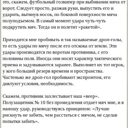
это, скажем, футбольный голкипер при выбивании мяча от
ворот. Следует просто, разжав руки, выпустить его и
ударить, вытянув носок, по боковой поверхности мяча
полуподъемом. В самый момент удара чуть-чуть
подкрутить мяч. Тогда он и полетит «ракетой».
Приходится мне пробивать и так называемые дроп-голы,
то есть удары по мячу после его отскока от земли. Эти
удары производятся по воротам противника, с его
половины поля. Иногда они носят характер тактического
приема и задумываются заранее. Выполняет их тот игрок,
у кого больший резерв времени и пространства.
Частенько же дроп-гол пробивают экспромтом, его
диктуют условия, необходимость.
Скажем, противник захлестывает наш «веер».
Полузащитник № 10 без промедления отдает мяч мне, и я
наношу удар, руководствуясь принципом: «Лучше
рискнуть не забить, чем расстаться с мячом, не сделав
попытки забить».