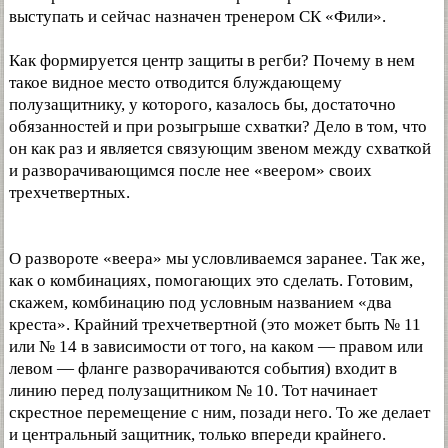
выступать и сейчас назначен тренером СК «Фили».
Как формируется центр защиты в регби? Почему в нем
такое видное место отводится блуждающему
полузащитнику, у которого, казалось бы, достаточно
обязанностей и при розыгрыше схватки? Дело в том, что
он как раз и является связующим звеном между схваткой
и разворачивающимся после нее «веером» своих
трехчетвертных.
О развороте «веера» мы условливаемся заранее. Так же,
как о комбинациях, помогающих это сделать. Готовим,
скажем, комбинацию под условным названием «два
креста». Крайний трехчетвертной (это может быть № 11
или № 14 в зависимости от того, на каком — правом или
левом — фланге разворачиваются события) входит в
линию перед полузащитником № 10. Тот начинает
скрестное перемещение с ним, позади него. То же делает
и центральный защитник, только впереди крайнего.