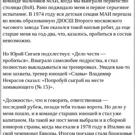
команде мальчиков МАИ, когда мы выиграли первенство
столицы (8x8). Рано поджидало меня и первое серьезное
испытание. В 1974 году вся детская секция МАИ перешла
во вновь образованную ДЮСШ Второго московского
часового завода Там оказался такой наплыв ребят, да еще
старше меня на год-два, что, казалось, пробиться в состав
невозможно.
Но Юрий Сигаев подхлестнул: «Дело чести —
пробиться». Взыграло самолюбие подростка, я стал
полностью выкладываться на тренировках. Увидев как-то
мои захваты, тренер юношей «Славы» Владимир
Некрасов сказал: «Попробуй сыграй на месте
замыкающего (№ 15)».
«Должность», что и говорить, ответственная —
последний рубеж, позади тебя только ворота. Но дело у
меня пошло, и в команде старших юношей я стал уже
капитаном. На такой же пост меня выбрали и в сборной
юниоров страны, когда мы ехали в 1978 году в Италию на
свой чемпионат Европы. Итогом поездки стали бронзовые