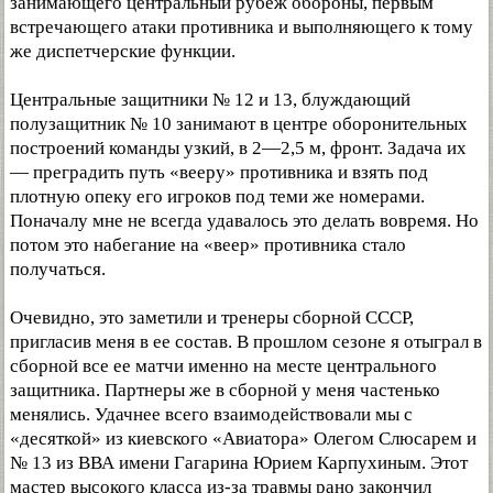
занимающего центральный рубеж обороны, первым
встречающего атаки противника и выполняющего к тому
же диспетчерские функции.
Центральные защитники № 12 и 13, блуждающий
полузащитник № 10 занимают в центре оборонительных
построений команды узкий, в 2—2,5 м, фронт. Задача их
— преградить путь «вееру» противника и взять под
плотную опеку его игроков под теми же номерами.
Поначалу мне не всегда удавалось это делать вовремя. Но
потом это набегание на «веер» противника стало
получаться.
Очевидно, это заметили и тренеры сборной СССР,
пригласив меня в ее состав. В прошлом сезоне я отыграл в
сборной все ее матчи именно на месте центрального
защитника. Партнеры же в сборной у меня частенько
менялись. Удачнее всего взаимодействовали мы с
«десяткой» из киевского «Авиатора» Олегом Слюсарем и
№ 13 из ВВА имени Гагарина Юрием Карпухиным. Этот
мастер высокого класса из-за травмы рано закончил