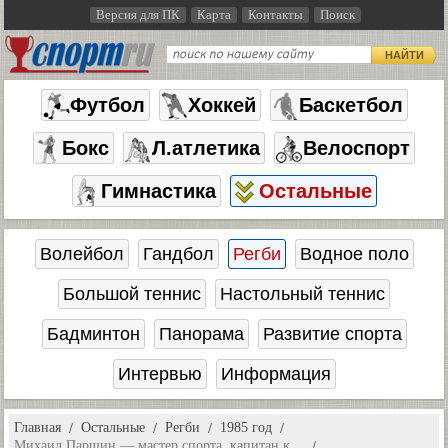
Версия для ПК
Карта
Контакты
Поиск
НАЙТИ
Футбол
Хоккей
Баскетбол
Бокс
Л.атлетика
Велоспорт
Гимнастика
Остальные
Волейбол
Гандбол
Регби
Водное поло
Большой теннис
Настольный теннис
Бадминтон
Панорама
Развитие спорта
Интервью
Информация
Главная
Остальные
Регби
1985 год
Михаил Паршин — мастер спорта, капитан к…