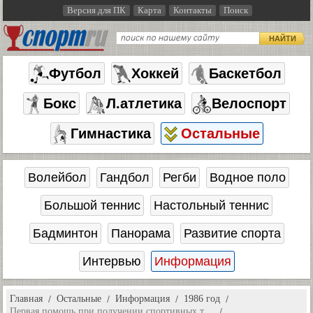
Версия для ПК
Карта
Контакты
Поиск
НАЙТИ
Футбол
Хоккей
Баскетбол
Бокс
Л.атлетика
Велоспорт
Гимнастика
Остальные
Волейбол
Гандбол
Регби
Водное поло
Большой теннис
Настольный теннис
Бадминтон
Панорама
Развитие спорта
Интервью
Информация
Главная
Остальные
Информация
1986 год
Первая помощь при получении спортивных т…