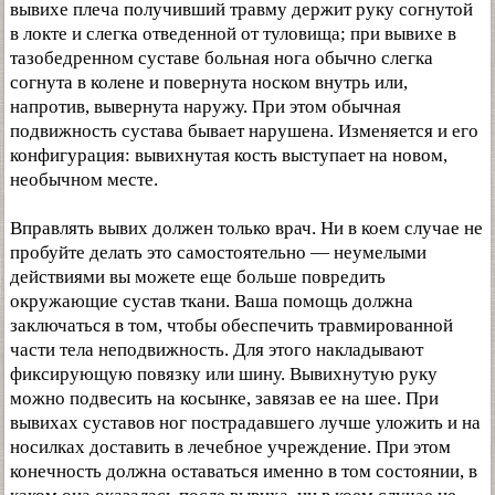
вывихе плеча получивший травму держит руку согнутой
в локте и слегка отведенной от туловища; при вывихе в
тазобедренном суставе больная нога обычно слегка
согнута в колене и повернута носком внутрь или,
напротив, вывернута наружу. При этом обычная
подвижность сустава бывает нарушена. Изменяется и его
конфигурация: вывихнутая кость выступает на новом,
необычном месте.
Вправлять вывих должен только врач. Ни в коем случае не
пробуйте делать это самостоятельно — неумелыми
действиями вы можете еще больше повредить
окружающие сустав ткани. Ваша помощь должна
заключаться в том, чтобы обеспечить травмированной
части тела неподвижность. Для этого накладывают
фиксирующую повязку или шину. Вывихнутую руку
можно подвесить на косынке, завязав ее на шее. При
вывихах суставов ног пострадавшего лучше уложить и на
носилках доставить в лечебное учреждение. При этом
конечность должна оставаться именно в том состоянии, в