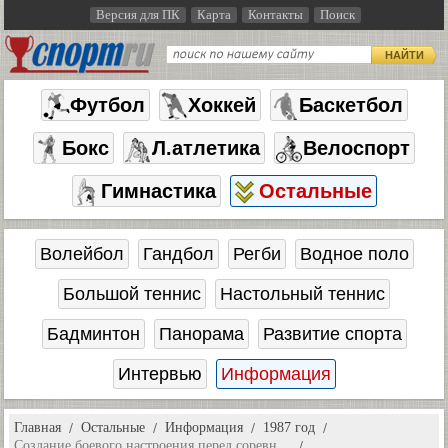
Версия для ПК
Карта
Контакты
Поиск
НАЙТИ
Футбол
Хоккей
Баскетбол
Бокс
Л.атлетика
Велоспорт
Гимнастика
Остальные
Волейбол
Гандбол
Регби
Водное поло
Большой теннис
Настольный теннис
Бадминтон
Панорама
Развитие спорта
Интервью
Информация
Главная
Остальные
Информация
1987 год
Создание боевого настроения перед соревн…