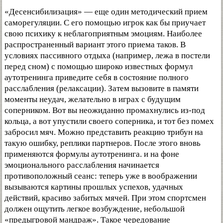
«Десенсибилизация» — еще один методический прием
саморегуляции. С его помощью игрок как бы приучает
свою психику к неблагоприятным эмоциям. Наиболее
распространенный вариант этого приема таков. В
условиях пассивного отдыха (например, лежа в постели
перед сном) с помощью широко известных формул
аутотренинга приведите себя в состояние полного
расслабления (релаксации). Затем вызовите в памяти
моменты неудач, желательно в играх с будущим
соперником. Вот вы неожиданно промахнулись из-под
кольца, а вот упустили своего соперника, и тот без помех
забросил мяч. Можно представить реакцию трибун на
такую ошибку, реплики партнеров. После этого вновь
применяются формулы аутотренинга. и на фоне
эмоционального расслабления начинается
противоположный сеанс: теперь уже в воображении
вызываются картины прошлых успехов, удачных
действий, красиво забитых мячей. При этом спортсмен
должен ощутить легкое возбуждение, небольшой
«предыгровой мандраж». Такое чередование