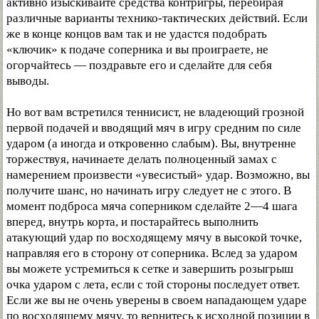
активно изыскивайте средства контригры, перебирая
различные варианты технико-тактических действий. Если
же в конце концов вам так и не удастся подобрать
«ключик» к подаче соперника и вы проиграете, не
огорчайтесь — поздравьте его и сделайте для себя
выводы.
Но вот вам встретился теннисист, не владеющий грозной
первой подачей и вводящий мяч в игру средним по силе
ударом (а иногда и откровенно слабым). Вы, внутренне
торжествуя, начинаете делать полноценный замах с
намерением произвести «увесистый» удар. Возможно, вы
получите шанс, но начинать игру следует не с этого. В
момент подброса мяча соперником сделайте 2—4 шага
вперед, внутрь корта, и постарайтесь выполнить
атакующий удар по восходящему мячу в высокой точке,
направляя его в сторону от соперника. Вслед за ударом
вы можете устремиться к сетке и завершить розыгрыш
очка ударом с лета, если с той стороны последует ответ.
Если же вы не очень уверены в своем нападающем ударе
по восходящему мячу, то вернитесь к исходной позиции в