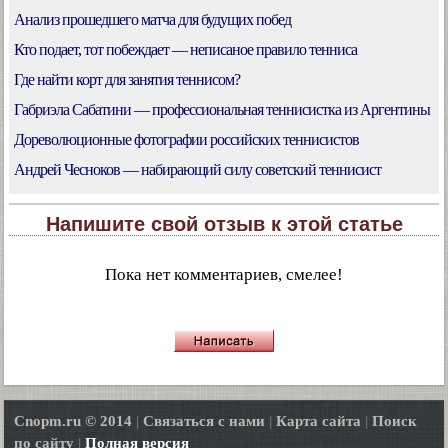
Анализ прошедшего матча для будущих побед
Кто подает, тот побеждает — неписаное правило тенниса
Где найти корт для занятия теннисом?
Габриэла Сабатини — профессиональная теннисистка из Аргентины
Дореволюционные фотографии российских теннисистов
Андрей Чесноков — набирающий силу советский теннисист
Напишите свой отзыв к этой статье
Пока нет комментариев, смелее!
Cnopm.ru © 2014
|
Связаться с нами
|
Карта сайта
|
Поиск
по сайту
|
Полная версия