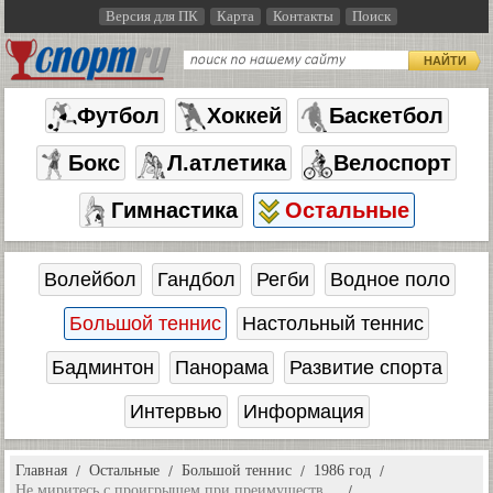
Версия для ПК
Карта
Контакты
Поиск
НАЙТИ
Футбол
Хоккей
Баскетбол
Бокс
Л.атлетика
Велоспорт
Гимнастика
Остальные
Волейбол
Гандбол
Регби
Водное поло
Большой теннис
Настольный теннис
Бадминтон
Панорама
Развитие спорта
Интервью
Информация
Главная
Остальные
Большой теннис
1986 год
Не миритесь с проигрышем при преимуществ…