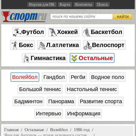
Версия для ПК
Карта
Контакты
Поиск
НАЙТИ
Футбол
Хоккей
Баскетбол
Бокс
Л.атлетика
Велоспорт
Гимнастика
Остальные
Волейбол
Гандбол
Регби
Водное поло
Большой теннис
Настольный теннис
Бадминтон
Панорама
Развитие спорта
Интервью
Информация
Главная
Остальные
Волейбол
1986 год
Ярослав Антонов — игрок основного состав…