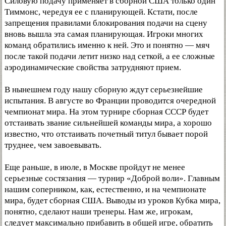
Силовую подачу применяет в сборной США только один
Тиммонс, чередуя ее с планирующей. Кстати, после
запрещения правилами блокирования подачи на сцену
вновь вышла эта самая планирующая. Игроки многих
команд обратились именно к ней. Это и понятно — мяч
после такой подачи летит низко над сеткой, а ее сложные
аэродинамические свойства затрудняют прием.
В нынешнем году нашу сборную ждут серьезнейшие
испытания. В августе во Франции проводится очередной
чемпионат мира. На этом турнире сборная СССР будет
отстаивать звание сильнейшей команды мира, а хорошо
известно, что отстаивать почетный титул бывает порой
труднее, чем завоевывать.
Еще раньше, в июле, в Москве пройдут не менее
серьезные состязания — турнир «Доброй воли». Главным
нашим соперником, как, естественно, и на чемпионате
мира, будет сборная США. Выводы из уроков Кубка мира,
понятно, сделают наши тренеры. Нам же, игрокам,
следует максимально прибавить в общей игре, обратить