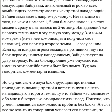
связующим Зайцевым, диагональный игрок во всех
комбинациях рассматривается как третий нападающий.
Зайцев заказывает, например, «зону». Независимо от
того, на каком номере: 1, 5 или 6-м оказываюсь я в этот
момент, сразу оттягиваюсь во 2-ю зону. Нападающий же
первого темпа идет в эту самую зону между 3-м и 4-м
номерами (из-за нее комбинация и получила свое
название), его партнер второго темпа — сразу за ним.
Если один или два игрока команды противника идут на
блок первому нашему нападающему, Зайцев пасует на
удар второму. Когда блокирующие уже опускаются,
именно этот волейболист и бьет без помех. Тут, как
говорится, комментарии излишни.
Но случается, что двум блокирующим противника
приходит на помощь третий и встает на пути нашего
нападающего второго темпа. Тут-то Зайцев «вспоминает»
обо мне и быстренько откидывает мяч назад. Понятно, что
у меня появляется возможность пробить без блока. А если
все же кто-то из соперников успевает его поставить, то