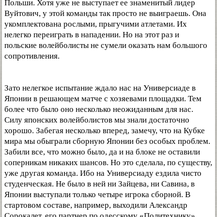
Польши. Хотя уже не выступает ее знаменитый лидер
Вуйтович, у этой команды так просто не выиграешь. Она
укомплектована рослыми, прыгучими атлетами. Их
нелегко переиграть в нападении. Но на этот раз и
польские волейболисты не сумели оказать нам большого
сопротивления.
Зато нелегкое испытание ждало нас на Универсиаде в
Японии в решающем матче с хозяевами площадки. Тем
более что было оно несколько неожиданным для нас.
Силу японских волейболистов мы знали достаточно
хорошо. Забегая несколько вперед, замечу, что на Кубке
мира мы обыграли сборную Японии без особых проблем.
Забили все, что можно было, да и на блоке не оставили
соперникам никаких шансов. Но это сделала, по существу,
уже другая команда. Ибо на Универсиаду ездила чисто
студенческая. Не было в ней ни Зайцева, ни Савина, в
Японии выступали только четыре игрока сборной. В
стартовом составе, например, выходили Александр
Сорокалет, его партнер по одесскому «Политехнику»