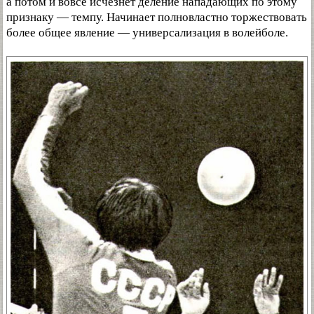
а потом и вовсе исчезнет деление нападающих по этому
признаку — темпу. Начинает полновластно торжествовать
более общее явление — универсализация в волейболе.