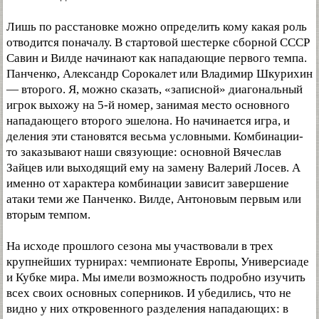
Лишь по расстановке можно определить кому какая роль
отводится поначалу. В стартовой шестерке сборной СССР
Савин и Вилде начинают как нападающие первого темпа.
Панченко, Александр Сорокалет или Владимир Шкурихин
— второго. Я, можно сказать, «записной» диагональный
игрок выхожу на 5-й номер, занимая место основного
нападающего второго эшелона. Но начинается игра, и
деления эти становятся весьма условными. Комбинации-
то заказывают наши связующие: основной Вячеслав
Зайцев или выходящий ему на замену Валерий Лосев. А
именно от характера комбинации зависит завершение
атаки теми же Панченко. Вилде, Антоновым первым или
вторым темпом.
На исходе прошлого сезона мы участвовали в трех
крупнейших турнирах: чемпионате Европы, Универсиаде
и Кубке мира. Мы имели возможность подробно изучить
всех своих основных соперников. И убедились, что не
видно у них откровенного разделения нападающих: в