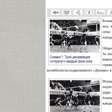
0
Больш
них, 
сетк
напад
Оборо
За ка
Снимок 1. Трое динамовцев
выясн
→
«стерегут» каждый свою зону
стрем
волейболисты подмосковного «Динамо» в 
Италь
подле
удар
блоки
кажды