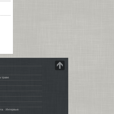
а траве
·
·
рта
Интервью