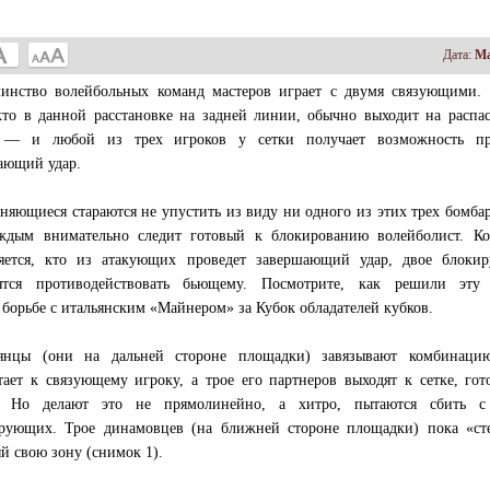
Дата:
Ма
инство волейбольных команд мастеров играет с двумя связующими. 
кто в данной расстановке на задней линии, обычно выходит на распа
е — и любой из трех игроков у сетки получает возможность пр
ающий удар.
няющиеся стараются не упустить из виду ни одного из этих трех бомба
ждым внимательно следит готовый к блокированию волейболист. Ко
яется, кто из атакующих проведет завершающий удар, двое блоки
ятся противодействовать бьющему. Посмотрите, как решили эту 
борьбе с итальянским «Майнером» за Кубок обладателей кубков.
янцы (они на дальней стороне площадки) завязывают комбинаци
тает к связующему игроку, а трое его партнеров выходят к сетке, гот
у. Но делают это не прямолинейно, а хитро, пытаются сбить с
рующих. Трое динамовцев (на ближней стороне площадки) пока «сте
й свою зону (снимок 1).