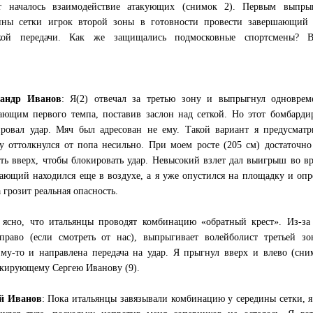
 началось взаимодействие атакующих (снимок 2). Первым выпры
ины сетки игрок второй зоны в готовности провести завершающий 
ткой передачи. Как же защищались подмосковные спортсмены? 
сандр Иванов
: Я(2) отвечал за третью зону и выпрыгнул одноврем
ающим первого темпа, поставив заслон над сеткой. Но этот бомбард
ровал удар. Мяч был адресован не ему. Такой вариант я предусматр
у оттолкнулся от попа несильно. При моем росте (205 см) достаточно
еть вверх, чтобы блокировать удар. Невысокий взлет дал выигрыш во в
ающий находился еще в воздухе, а я уже опустился на площадку и опр
 грозит реальная опасность.
 ясно, что итальянцы проводят комбинацию «обратный крест». Из-за
право (если смотреть от нас), выпрыгивает волейболист третьей зо
у-то и направлена передача на удар. Я прыгнул вверх и влево (сни
окирующему Сергею Иванову (9).
й Иванов
: Пока итальянцы завязывали комбинацию у середины сетки, я