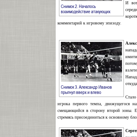
И вот
Снимок 2. Началось
серед
→
взаимодействие атакующих
коро
комментарий к игровому эпизоду.
Алек
напад
имити
потом
взлет
Напад
откуда
Снимок 3. Александр Иванов
→
прыгнул вверх и влево
Стало
игрока первого темпа, движущегося на
смещающийся в сторону второй зоны. Ем
стремясь присоединиться к основному бл
Серге