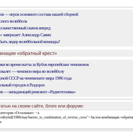
в — игрок основного состава нашей сборной
ного волейбола
л качественный скачок вперед
» завершает Александр Савин
ыть лидер волейбольной команды?
бинации «обратный крест»
ки во время матча за Кубок европейских чемпионок
калет — чемпион мира во волейболу
ной СССР на чемпионате мира 1986 года
льный городок в Раздорах
ов — нападающий рижского «Радиотехника»
атью на своем сайте, блоге или форуме: