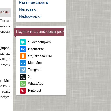
Развитие спорта
Интервью
й 1986
Информация
Тот из
совку к
Поделитесь информацией
овести
Я.Мессенджер
рдиров.
ВКонтакте
гда же
Одноклассники
рующих
Мой Мир
задачу
Telegram
X
ю. Мяч
WhatsApp
овясь к
Pinterest
 толку
регут»