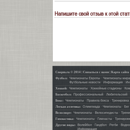
Напишите свой отзыв к этой стат
Cnopm.ru © 2014
|
Связаться с нами
|
Карта сайта
·
Футбол:
Чемпионаты Европы
Чемпионаты мира
·
·
Футбольные новости
Информация
Ин
·
·
Хоккей:
Чемпионаты
Хоккейные стадионы
Ко
·
Баскетбол:
Профессиональный
Любительский
·
·
Бокс:
Чемпионаты
Правила бокса
Тренировка
·
·
Легкая атлетика:
Олимпиада
Чемпионаты
Бег
·
·
Велоспорт:
Чемпионаты
Велосипедисты
Трени
·
·
Гимнастика:
Чемпионаты
Гимнасты
Трениров
·
·
·
Другие виды:
Волейбол
Гандбол
Регби
Водно
Информация