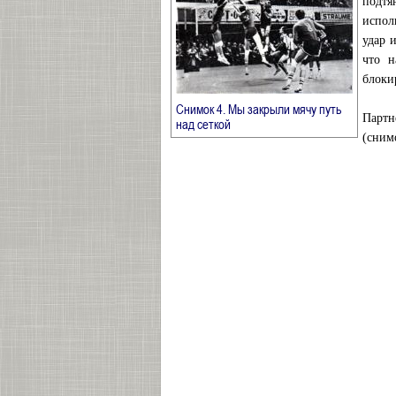
подтя
испол
удар 
что н
блок
Снимок 4. Мы закрыли мячу путь
Партн
→
над сеткой
(сним