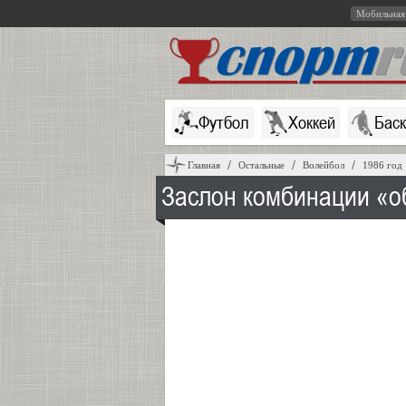
Мобильная
Футбол
Хоккей
Бас
Главная
Остальные
Волейбол
1986 год
Заслон комбинации «о