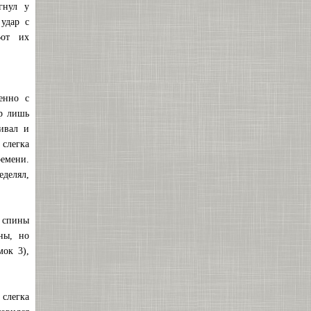
гнул у
удар с
Вот их
енно с
ир лишь
ивал и
 слегка
ремени.
еделял,
 спины
ны, но
мок 3),
 слегка