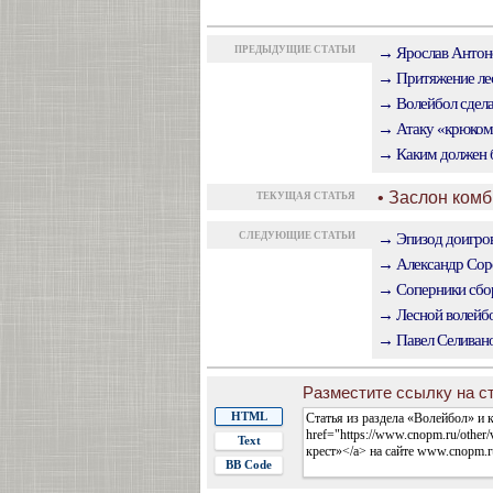
ПРЕДЫДУЩИЕ СТАТЬИ
→ Ярослав Антоно
→ Притяжение лес
→ Волейбол сдела
→ Атаку «крюком
→ Каким должен б
• Заслон ком
ТЕКУЩАЯ СТАТЬЯ
СЛЕДУЮЩИЕ СТАТЬИ
→ Эпизод доигров
→ Александр Соро
→ Соперники сбор
→ Лесной волейбо
→ Павел Селиван
Разместите ссылку на ст
HTML
Text
BB Code