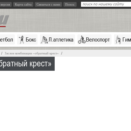
 версия
Карта сайта
Связаться с нами
Поиск:
кетбол
Бокс
Л.атлетика
Велоспорт
Гим
Заслон комбинации «обратный крест»
братный крест»