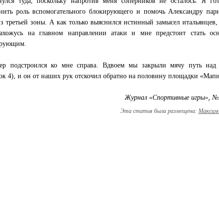
нулся туда, поскольку напротив меня соперников не осталось. Я го
нить роль вспомогательного блокирующего и помочь Александру пари
из третьей зоны. А как только выяснился истинный замысел итальянцев,
ахожусь на главном направлении атаки и мне предстоит стать ос
ирующим.
ер подстроился ко мне справа. Вдвоем мы закрыли мячу путь над 
ок 4), и он от наших рук отскочил обратно на половину площадки «Мапи
Журнал «Спортивные игры», №
Эта статья была размещена:
Максим 