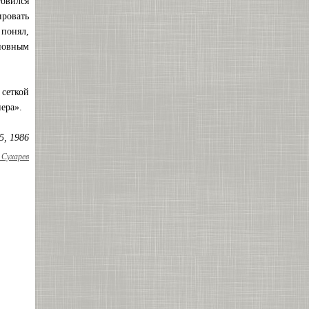
товился
ровать
 понял,
новным
сеткой
ера».
5, 1986
Сухарев