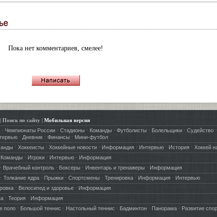
ье
Пока нет комментариев, смелее!
|
Поиск по сайту
|
Мобильная версия
·
·
·
·
·
·
·
Чемпионаты России
Стадионы
Команды
Футболисты
Болельщики
Судейство
·
·
·
тервью
Дневник
Финансы
Мини-футбол
·
·
·
·
·
·
манды
Хоккеисты
Хоккейные новости
Информация
Интервью
История
Хоккей н
·
·
·
·
Команды
Игроки
Интервью
Информация
·
·
·
·
Врачебный контроль
Боксеры
Инвентарь и тренажеры
Информация
·
·
·
·
·
·
Толкание ядра
Прыжки
Спортсмены
Тренировка
Информация
Интервью
·
·
ровка
Велосипед и здоровье
Информация
·
·
ка
Теория
Информация
·
·
·
·
·
е поло
Большой теннис
Настольный теннис
Бадминтон
Панорама
Развитие спо